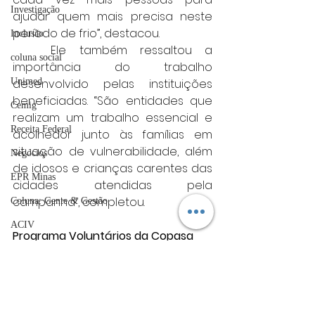
Investigação
ajudar quem mais precisa neste 
período de frio”, destacou.
Inclusão
	Ele também ressaltou a 
coluna social
importância do trabalho 
desenvolvido pelas instituições 
Unimed
beneficiadas. “São entidades que 
Cemig
realizam um trabalho essencial e 
Receita Federal
acolhedor junto às famílias em 
situação de vulnerabilidade, além 
Negócios
de idosos e crianças carentes das 
EPR Minas
cidades atendidas pela 
campanha”, completou.
Coluna: Gente & Gestão
ACIV
Programa Voluntários da Copasa
Guarda Municipal
	Criado em 2022, o Programa 
Voluntários da Copasa é 
Sebrae
coordenado pela Gerência de 
UFLA
Desenvolvimento Social da 