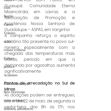
Guaxupé; Comunidade Eterna 
Unis
Misericórdia, em Lavras; e a 
Região
Associação de Promoção e 
Assistência Nossa Senhora de 
Carros
Guadalupe – ASPAS, em Varginha.
Trânsito
A campanha reforça o espírito 
solidário tão presente no povo sul-
saúde
mineiro, especialmente com a 
coluna criminal
chegada das temperaturas mais 
baixas, período em que a 
Cultura
demanda por agasalhos aumenta 
politica
significativamente.
Acidentes
Pontos de arrecadação no Sul de 
Câmara municipal
Minas
Belo Horizonte
As doações podem ser entregues, 
até o dia 22 de maio, de segunda a 
meio ambiente
sexta-feira, das 8h às 17h, nos 
Industria automotiva