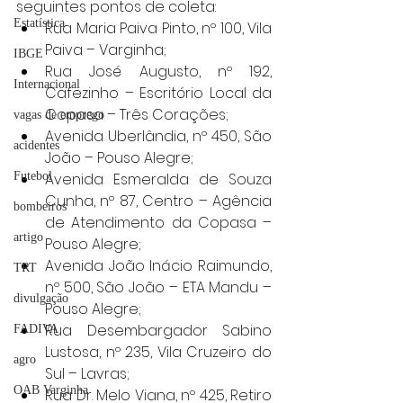
seguintes pontos de coleta:
Estatística
Rua Maria Paiva Pinto, nº 100, Vila 
Paiva – Varginha;
IBGE
Rua José Augusto, nº 192, 
Internacional
Cafezinho – Escritório Local da 
Copasa – Três Corações;
vagas de emprego
Avenida Uberlândia, nº 450, São 
acidentes
João – Pouso Alegre;
Avenida Esmeralda de Souza 
Futebol
Cunha, nº 87, Centro – Agência 
bombeiros
de Atendimento da Copasa – 
artigo
Pouso Alegre;
Avenida João Inácio Raimundo, 
TRT
nº 500, São João – ETA Mandu – 
divulgação
Pouso Alegre;
Rua Desembargador Sabino 
FADIVA
Lustosa, nº 235, Vila Cruzeiro do 
agro
Sul – Lavras;
OAB Varginha
Rua Dr. Melo Viana, nº 425, Retiro 