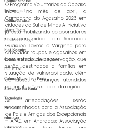
Coluna: SindJori
O Programa Voluntários da Copasa 
iniciou, no mês de abril, a 
Internacional
Campanha do Agasalho 2026 em 
Coluna Jurídica
cidades do Sul de Minas. A iniciativa 
Alerta Digital
já está mobilizando colaboradores 
e a comunidade em Andradas, 
Publicidade Legal
Guaxupé, Lavras e Varginha para 
Post Recentes
arrecadar roupas e agasalhos em 
bom estado de conservação, que 
Coluna Arte e Cultura em Ação
serão destinados a famílias em 
POLICIAL
situação de vulnerabilidade, além 
de idosos e crianças atendidos 
Coluna Minasul em Pauta
por instituições sociais da região.
Prevenção em Pauta
Tecnologia
As arrecadações serão 
encaminhadas para a Associação 
Economia
de Pais e Amigos dos Excepcionais 
educaçao
– APAE, em Andradas; Associação 
dos Servos Bom Pastor, em 
Educação