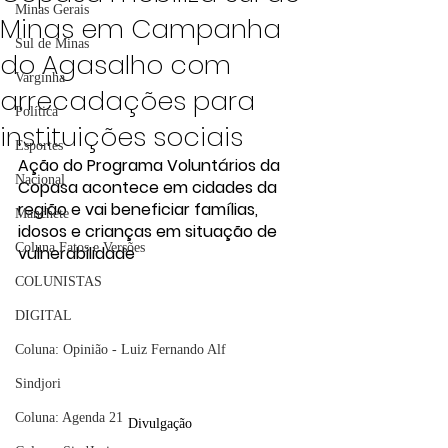
Minas Gerais
Minas em Campanha
Sul de Minas
do Agasalho com
Varginha
arrecadações para
Política
instituições sociais
Esportes
Ação do Programa Voluntários da 
Nacional
Copasa acontece em cidades da 
região e vai beneficiar famílias, 
Manchete
idosos e crianças em situação de 
Coluna Fatos e Versões
vulnerabilidade
COLUNISTAS
DIGITAL
Coluna: Opinião - Luiz Fernando Alf
Sindjori
Coluna: Agenda 21
Divulgação