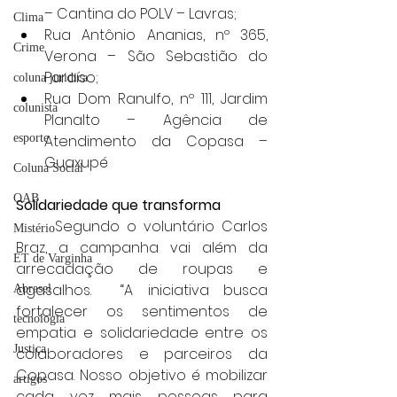
– Cantina do POLV – Lavras;
Clima
Rua Antônio Ananias, nº 365, 
Crime
Verona – São Sebastião do 
Paraíso;
coluna juridica
Rua Dom Ranulfo, nº 111, Jardim 
colunista
Planalto – Agência de 
Atendimento da Copasa – 
esporte
Guaxupé
Coluna Social
OAB
Solidariedade que transforma
	Segundo o voluntário Carlos 
Mistério
Braz, a campanha vai além da 
ET de Varginha
arrecadação de roupas e 
agasalhos.  “A iniciativa busca 
Abrasel
fortalecer os sentimentos de 
tecnologia
empatia e solidariedade entre os 
Justiça
colaboradores e parceiros da 
Copasa. Nosso objetivo é mobilizar 
artigos
cada vez mais pessoas para 