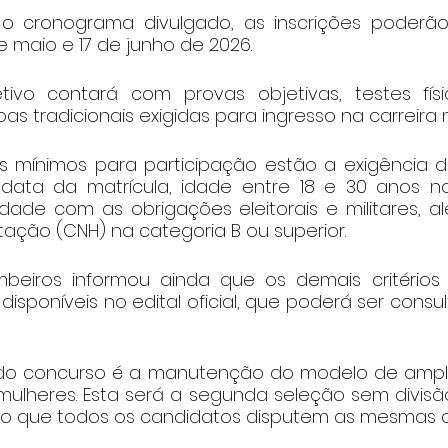
 cronograma divulgado, as inscrições poderão s
de maio e 17 de junho de 2026.
tivo contará com provas objetivas, testes fís
as tradicionais exigidas para ingresso na carreira mi
os mínimos para participação estão a exigência de
data da matrícula, idade entre 18 e 30 anos 
ridade com as obrigações eleitorais e militares, a
itação (CNH) na categoria B ou superior.
eiros informou ainda que os demais critérios 
isponíveis no edital oficial, que poderá ser consul
do concurso é a manutenção do modelo de ampla
ulheres. Esta será a segunda seleção sem divisã
do que todos os candidatos disputem as mesmas 