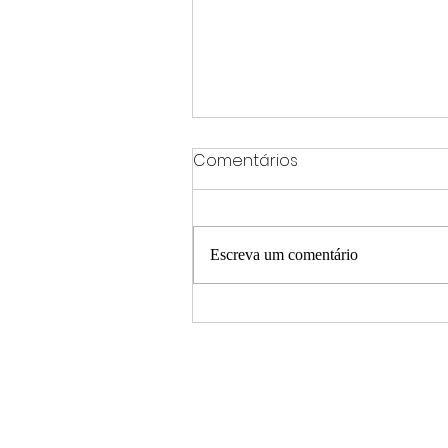
Comentários
Escreva um comentário
Agosto Lilás reforça
conscientização e
combate à violência
contra a mulher