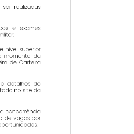
er realizadas 
icos e exames 
litar.
 nível superior 
no momento da 
lém de Carteira 
e detalhes do 
tado no site da 
 concorrência 
o de vagas por 
oportunidades.