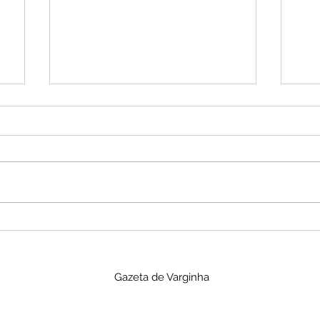
MPMG pede indenização
Fun
de R$ 12,5 milhões contra
a i
banco por falhas no
apó
Gazeta de Varginha
atendimento em
de 
Resplendor