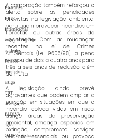
A corporação também reforçou o 
Estatística
alerta sobre as penalidades 
previstas na legislação ambiental 
IBGE
para quem provocar incêndios em 
Internacional
florestas ou outras áreas de 
vegetação. Com as mudanças 
vagas de emprego
recentes na Lei de Crimes 
acidentes
Ambientais (Lei 9.605/98), a pena 
passou de dois a quatro anos para 
Futebol
três a seis anos de reclusão, além 
bombeiros
de multa.
artigo
A legislação ainda prevê 
TRT
agravantes que podem ampliar a 
punição em situações em que o 
divulgação
incêndio coloca vidas em risco, 
FADIVA
atinge áreas de preservação 
ambiental, ameaça espécies em 
agro
extinção, compromete serviços 
públicos essenciais ou provoca 
OAB Varginha