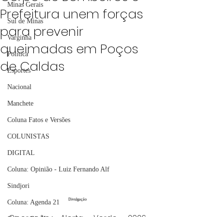
Minas Gerais
Prefeitura unem forças
Sul de Minas
para prevenir
Varginha
queimadas em Poços
Política
de Caldas
Esportes
Nacional
Manchete
Coluna Fatos e Versões
COLUNISTAS
DIGITAL
Coluna: Opinião - Luiz Fernando Alf
Sindjori
Divulgação
Coluna: Agenda 21