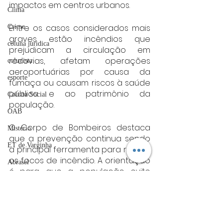
impactos em centros urbanos.
Clima
Entre os casos considerados mais 
Crime
graves estão incêndios que 
coluna juridica
prejudicam a circulação em 
rodovias, afetam operações 
colunista
aeroportuárias por causa da 
esporte
fumaça ou causam riscos à saúde 
pública e ao patrimônio da 
Coluna Social
população.
OAB
O Corpo de Bombeiros destaca 
Mistério
que a prevenção continua sendo 
ET de Varginha
a principal ferramenta para reduzir 
os focos de incêndio. A orientação 
Abrasel
é para que a população evite 
tecnologia
queimadas para limpeza de 
terrenos, descarte irregular de 
Justiça
materiais inflamáveis e qualquer 
artigos
prática que possa dar início ao 