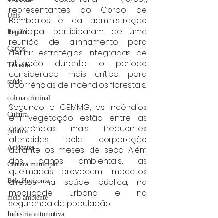
representantes do Corpo de 
Unis
Bombeiros e da administração 
municipal participaram de uma 
Região
reunião de alinhamento para 
Carros
definir estratégias integradas de 
atuação durante o período 
Trânsito
considerado mais crítico para 
saúde
ocorrências de incêndios florestais.
coluna criminal
Segundo o CBMMG, os incêndios 
Cultura
em vegetação estão entre as 
ocorrências mais frequentes 
politica
atendidas pela corporação 
Acidentes
durante os meses de seca. Além 
dos danos ambientais, as 
Câmara municipal
queimadas provocam impactos 
diretos na saúde pública, na 
Belo Horizonte
mobilidade urbana e na 
meio ambiente
segurança da população.
Industria automotiva