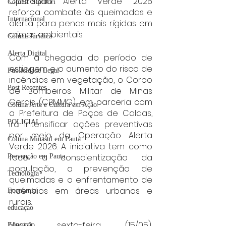
Operação Alerta Verde 2026 
Coluna: SindJori
reforça combate às queimadas e 
Internacional
alerta para penas mais rígidas em 
crimes ambientais.
Coluna Jurídica
Alerta Digital
Com a chegada do período de 
estiagem e o aumento do risco de 
Publicidade Legal
incêndios em vegetação, o Corpo 
Post Recentes
de Bombeiros Militar de Minas 
Gerais (CBMMG), em parceria com 
Coluna Arte e Cultura em Ação
a Prefeitura de Poços de Caldas, 
POLICIAL
irá intensificar ações preventivas 
por meio da Operação Alerta 
Coluna Minasul em Pauta
Verde 2026. A iniciativa tem como 
foco a conscientização da 
Prevenção em Pauta
população, a prevenção de 
Tecnologia
queimadas e o enfrentamento de 
incêndios em áreas urbanas e 
Economia
rurais.
educaçao
Nesta sexta-feira (15/05), 
Educação