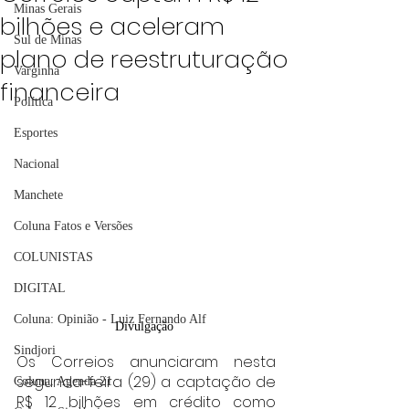
Minas Gerais
bilhões e aceleram
Sul de Minas
plano de reestruturação
Varginha
financeira
Política
Esportes
Nacional
Manchete
Coluna Fatos e Versões
COLUNISTAS
DIGITAL
Coluna: Opinião - Luiz Fernando Alf
Divulgação 
Sindjori
Os Correios anunciaram nesta 
segunda-feira (29) a captação de 
Coluna: Agenda 21
R$ 12 bilhões em crédito como 