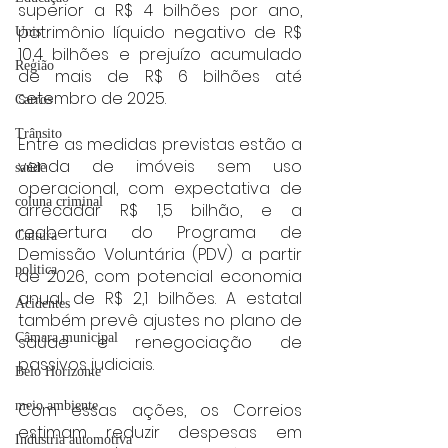
superior a R$ 4 bilhões por ano, 
patrimônio líquido negativo de R$ 
Unis
10,4 bilhões e prejuízo acumulado 
Região
de mais de R$ 6 bilhões até 
setembro de 2025.
Carros
Trânsito
Entre as medidas previstas estão a 
venda de imóveis sem uso 
saúde
operacional, com expectativa de 
coluna criminal
arrecadar R$ 1,5 bilhão, e a 
reabertura do Programa de 
Cultura
Demissão Voluntária (PDV) a partir 
politica
de 2026, com potencial economia 
anual de R$ 2,1 bilhões. A estatal 
Acidentes
também prevê ajustes no plano de 
Câmara municipal
saúde e renegociação de 
passivos judiciais.
Belo Horizonte
meio ambiente
Com essas ações, os Correios 
estimam reduzir despesas em 
Industria automotiva