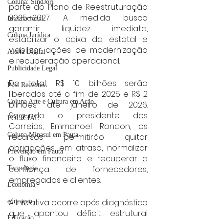
Coluna: SindJori
parte do Plano de Reestruturação 
2025–2027. A medida busca 
Internacional
garantir liquidez imediata, 
Coluna Jurídica
estabilizar o caixa da estatal e 
viabilizar ações de modernização 
Alerta Digital
e recuperação operacional.
Publicidade Legal
Do total, R$ 10 bilhões serão 
Post Recentes
liberados até o fim de 2025 e R$ 2 
Coluna Arte e Cultura em Ação
bilhões até janeiro de 2026. 
Segundo o presidente dos 
POLICIAL
Correios, Emmanoel Rondon, os 
Coluna Minasul em Pauta
recursos permitirão quitar 
obrigações em atraso, normalizar 
Prevenção em Pauta
o fluxo financeiro e recuperar a 
confiança de fornecedores, 
Tecnologia
empregados e clientes.
Economia
A iniciativa ocorre após diagnóstico 
educaçao
que apontou déficit estrutural 
Educação