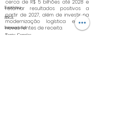
cerca de R$ 5 bilhões até 2028 e 
retomar resultados positivos a 
Estatística
partir de 2027, além de investir na 
IBGE
modernização logística e em 
novas fontes de receita.
Internacional
Fonte: Correios
vagas de emprego
Minas gerais
Economia
acidentes
Minas Gerais
Futebol
bombeiros
artigo
Posts Relacionados
Ver tudo
TRT
divulgação
FADIVA
agro
OAB Varginha