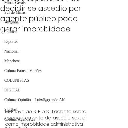
Minas Gerais
decidir se assédio por
Sul de Minas
agente público pode
Varginha
gerar improbidade
Política
Esportes
Nacional
Manchete
Coluna Fatos e Versões
COLUNISTAS
DIGITAL
Coluna: Opinião - Luiz Fernando Alf
Divulgação
Sindjori
MPF leva ao STF e STJ debate sobre 
enquadramento de assédio sexual 
Coluna: Agenda 21
como improbidade administrativa.