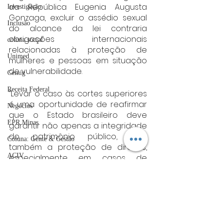
da República Eugenia Augusta 
Investigação
Gonzaga, excluir o assédio sexual 
Inclusão
do alcance da lei contraria 
obrigações internacionais 
coluna social
relacionadas à proteção de 
Unimed
mulheres e pessoas em situação 
de vulnerabilidade.
Cemig
Receita Federal
“Levar o caso às cortes superiores 
é uma oportunidade de reafirmar 
Negócios
que o Estado brasileiro deve 
EPR Minas
garantir não apenas a integridade 
do patrimônio público, mas 
Coluna: Gente & Gestão
também a proteção de direitos, 
ACIV
especialmente em casos de 
violência de gênero no exercício 
Guarda Municipal
da função pública”, afirmou.
Sebrae
Com a admissão dos recursos, STF 
UFLA
e STJ deverão analisar se a nova 