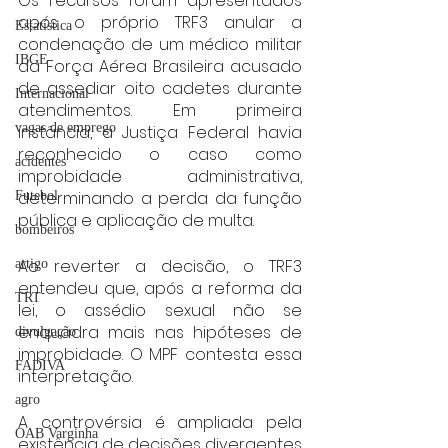
Os recursos foram apresentados 
após o próprio TRF3 anular a 
Estatística
condenação de um médico militar 
IBGE
da Força Aérea Brasileira acusado 
de assediar oito cadetes durante 
Internacional
atendimentos. Em primeira 
vagas de emprego
instância, a Justiça Federal havia 
reconhecido o caso como 
acidentes
improbidade administrativa, 
determinando a perda da função 
Futebol
pública e aplicação de multa.
bombeiros
Ao reverter a decisão, o TRF3 
artigo
entendeu que, após a reforma da 
TRT
lei, o assédio sexual não se 
enquadra mais nas hipóteses de 
divulgação
improbidade. O MPF contesta essa 
FADIVA
interpretação.
agro
A controvérsia é ampliada pela 
OAB Varginha
existência de decisões divergentes 