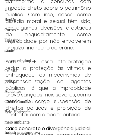
da norma a condutas com 
impacto direto sobre o patrimônio 
Unis
público. Com isso, casos como 
Região
assédio moral e sexual têm sido, 
em algumas decisões, afastados 
Carros
do enquadramento como 
improbidade por não envolverem 
Trânsito
prejuízo financeiro ao erário.
saúde
Para o MPF, essa interpretação 
coluna criminal
reduz a proteção às vítimas e 
Cultura
enfraquece os mecanismos de 
responsabilização de agentes 
politica
públicos, já que a improbidade 
Acidentes
prevê sanções mais severas, como 
perda do cargo, suspensão de 
Câmara municipal
direitos políticos e proibição de 
Belo Horizonte
contratar com o poder público.
meio ambiente
Caso concreto e divergência judicial
Industria automotiva