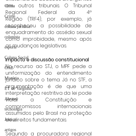
em outros tribunais. O Tribunal 
Clima
Regional Federal da 4ª 
Crime
Região (TRF4), por exemplo, já 
reconheceu a possibilidade de 
coluna juridica
enquadramento do assédio sexual 
colunista
como improbidade, mesmo após 
as mudanças legislativas.
esporte
Coluna Social
Impacto e discussão constitucional
No recurso ao STJ, o MPF pede a 
OAB
uniformização do entendimento 
Mistério
jurídico sobre o tema. Já no STF, a 
argumentação é de que uma 
ET de Varginha
interpretação restritiva da lei pode 
violar a Constituição e 
Abrasel
compromissos internacionais 
tecnologia
assumidos pelo Brasil na proteção 
de direitos fundamentais.
Justiça
artigos
Segundo a procuradora regional 