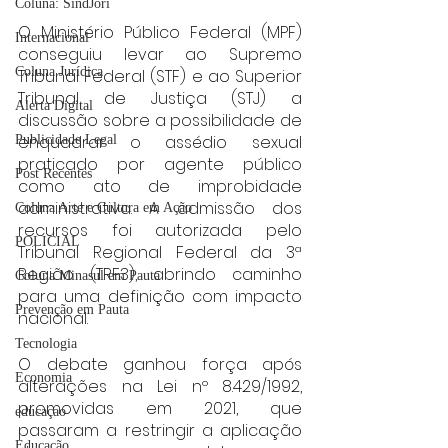
Coluna: SindJori
O Ministério Público Federal (MPF) 
Internacional
conseguiu levar ao Supremo 
Coluna Jurídica
Tribunal Federal (STF) e ao Superior 
Tribunal de Justiça (STJ) a 
Alerta Digital
discussão sobre a possibilidade de 
enquadrar o assédio sexual 
Publicidade Legal
praticado por agente público 
Post Recentes
como ato de improbidade 
administrativa. A admissão dos 
Coluna Arte e Cultura em Ação
recursos foi autorizada pelo 
POLICIAL
Tribunal Regional Federal da 3ª 
Região (TRF3), abrindo caminho 
Coluna Minasul em Pauta
para uma definição com impacto 
Prevenção em Pauta
nacional.
Tecnologia
O debate ganhou força após 
Economia
alterações na Lei nº 8.429/1992, 
promovidas em 2021, que 
educaçao
passaram a restringir a aplicação 
Educação