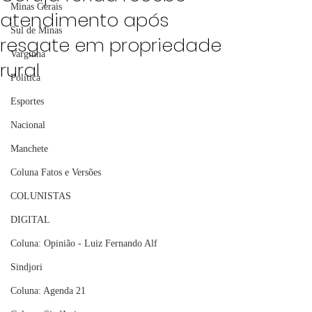
Minas Gerais
atendimento após
Sul de Minas
resgate em propriedade
Varginha
rural
Política
Esportes
Nacional
Manchete
Coluna Fatos e Versões
COLUNISTAS
DIGITAL
Coluna: Opinião - Luiz Fernando Alf
Sindjori
Coluna: Agenda 21