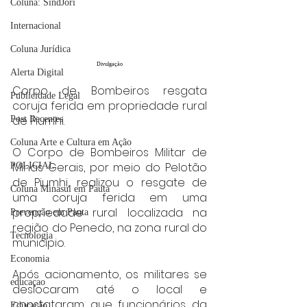
Coluna: SindJori
Internacional
Coluna Jurídica
Divulgação
Alerta Digital
Corpo de Bombeiros resgata 
Publicidade Legal
coruja ferida em propriedade rural 
de Piumhi.
Post Recentes
Coluna Arte e Cultura em Ação
O Corpo de Bombeiros Militar de 
Minas Gerais, por meio do Pelotão 
POLICIAL
de Piumhi, realizou o resgate de 
Coluna Minasul em Pauta
uma coruja ferida em uma 
propriedade rural localizada na 
Prevenção em Pauta
região do Penedo, na zona rural do 
Tecnologia
município.
Economia
Após acionamento, os militares se 
educaçao
deslocaram até o local e 
constataram que funcionários da 
Educação