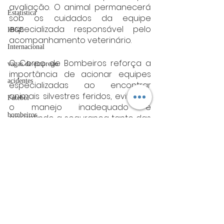
avaliação. O animal permanecerá 
Estatística
sob os cuidados da equipe 
especializada responsável pelo 
IBGE
acompanhamento veterinário.
Internacional
O Corpo de Bombeiros reforça a 
vagas de emprego
importância de acionar equipes 
acidentes
especializadas ao encontrar 
animais silvestres feridos, evitando 
Futebol
o manejo inadequado e 
bombeiros
garantindo a segurança tanto das 
pessoas quanto da fauna.
artigo
Fonte: CBMG
TRT
sul de minas
Sul de Minas
divulgação
FADIVA
agro
OAB Varginha
Ver tudo