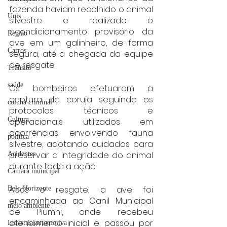
fazenda haviam recolhido o animal 
Unis
silvestre e realizado o 
acondicionamento provisório da 
Região
ave em um galinheiro, de forma 
Carros
segura, até a chegada da equipe 
de resgate.
Trânsito
saúde
Os bombeiros efetuaram a 
captura da coruja seguindo os 
coluna criminal
protocolos técnicos e 
Cultura
operacionais utilizados em 
ocorrências envolvendo fauna 
politica
silvestre, adotando cuidados para 
preservar a integridade do animal 
Acidentes
durante toda a ação.
Câmara municipal
Após o resgate, a ave foi 
Belo Horizonte
encaminhada ao Canil Municipal 
meio ambiente
de Piumhi, onde recebeu 
atendimento inicial e passou por 
Industria automotiva