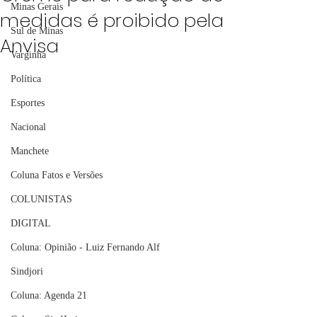
Minas Gerais
medidas é proibido pela
Sul de Minas
Anvisa
Varginha
Política
Esportes
Nacional
Manchete
Coluna Fatos e Versões
COLUNISTAS
DIGITAL
Coluna: Opinião - Luiz Fernando Alf
Sindjori
Coluna: Agenda 21