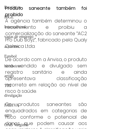
Produto saneante também foi 
Estatística
proibido
IBGE
A agência também determinou o 
recolhimento e proibiu a 
Internacional
comercialização do saneante “AC2 
vagas de emprego
Pro Dub Boyz”, fabricado pela Qualy 
Química Ltda.
acidentes
Futebol
De acordo com a Anvisa, o produto 
era vendido e divulgado sem 
bombeiros
registro sanitário e ainda 
artigo
apresentava classificação 
incorreta em relação ao nível de 
TRT
risco à saúde.
divulgação
Os produtos saneantes são 
FADIVA
enquadrados em categorias de 
agro
risco conforme o potencial de 
danos que podem causar aos 
OAB Varginha