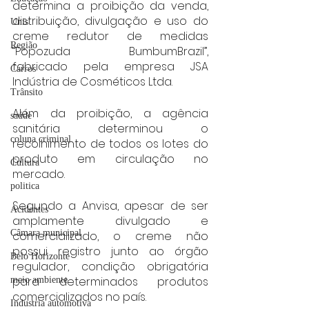
determina a proibição da venda, 
distribuição, divulgação e uso do 
Unis
creme redutor de medidas 
Região
“Popozuda BumbumBrazil”, 
fabricado pela empresa JSA 
Carros
Indústria de Cosméticos Ltda.
Trânsito
Além da proibição, a agência 
saúde
sanitária determinou o 
coluna criminal
recolhimento de todos os lotes do 
produto em circulação no 
Cultura
mercado.
politica
Segundo a Anvisa, apesar de ser 
Acidentes
amplamente divulgado e 
Câmara municipal
comercializado, o creme não 
possui registro junto ao órgão 
Belo Horizonte
regulador, condição obrigatória 
para determinados produtos 
meio ambiente
comercializados no país.
Industria automotiva