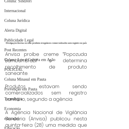
Coluna: SindJori
Internacional
Coluna Jurídica
Alerta Digital
Publicidade Legal
Divulgação/Anvisa recolhe produtos irregulares comercializados sem registro no país
Post Recentes
Anvisa proíbe creme “Popozuda 
BumbumBrazil” e determina 
Coluna Arte e Cultura em Ação
recolhimento de produto 
POLICIAL
saneante.
Coluna Minasul em Pauta
Produtos estavam sendo 
Prevenção em Pauta
comercializados sem registro 
sanitário, segundo a agência.
Tecnologia
Economia
A Agência Nacional de Vigilância 
Sanitária (Anvisa) publicou nesta 
educaçao
quinta-feira (28) uma medida que 
Educação