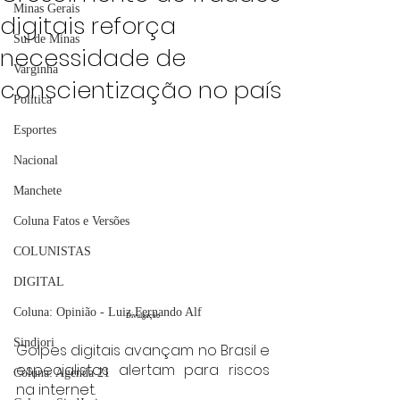
Minas Gerais
digitais reforça
Sul de Minas
necessidade de
Varginha
conscientização no país
Política
Esportes
Nacional
Manchete
Coluna Fatos e Versões
COLUNISTAS
DIGITAL
Coluna: Opinião - Luiz Fernando Alf
Divulgação
Sindjori
Golpes digitais avançam no Brasil e 
especialistas alertam para riscos 
Coluna: Agenda 21
na internet.