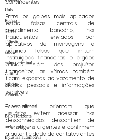
convincentes.
Unis
Entre os golpes mais aplicados 
Região
estão falsas centrais de 
atendimento bancário, links 
Carros
fraudulentos enviados por 
Trânsito
aplicativos de mensagens e 
páginas falsas que imitam 
saúde
instituições financeiras e órgãos 
coluna criminal
oficiais. Além dos prejuízos 
financeiros, as vítimas também 
Cultura
ficam expostas ao vazamento de 
dados pessoais e informações 
politica
sensíveis.
Acidentes
Especialistas orientam que 
Câmara municipal
usuários evitem acessar links 
Belo Horizonte
desconhecidos, desconfiem de 
mensagens urgentes e confirmem 
meio ambiente
a autenticidade de contatos antes 
Industria automotiva