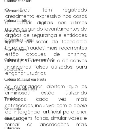
Coluna: SindJori
O Brasil tem registrado 
Internacional
crescimento expressivo nos casos 
Coluna Jurídica
de golpes digitais nos últimos 
meses, segundo levantamentos de 
Alerta Digital
órgãos de segurança e entidades 
Publicidade Legal
ligadas ao setor de tecnologia. 
Entre as fraudes mais recorrentes 
Post Recentes
estão ataques de phishing, 
clonagem de contas e aplicativos 
Coluna Arte e Cultura em Ação
financeiros falsos utilizados para 
POLICIAL
enganar usuários.
Coluna Minasul em Pauta
As autoridades alertam que os 
Prevenção em Pauta
criminosos estão utilizando 
métodos cada vez mais 
Tecnologia
sofisticados, inclusive com o apoio 
Economia
de inteligência artificial para criar 
mensagens falsas, simular vozes e 
educaçao
tornar as abordagens mais 
Educação