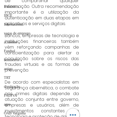
de compartilhar qualquer 
informação. Outra recomendação 
Estatística
importante é a utilização da 
IBGE
autenticação em duas etapas em 
aplicativos e serviços digitais.
Internacional
vagas de emprego
Bancos, empresas de tecnologia e 
instituições financeiras também 
acidentes
vêm reforçando campanhas de 
Futebol
conscientização para alertar a 
população sobre os riscos das 
bombeiros
fraudes virtuais e as formas de 
artigo
prevenção.
TRT
De acordo com especialistas em 
divulgação
segurança cibernética, o combate 
aos crimes digitais depende da 
FADIVA
atuação conjunta entre governo, 
empresas e usuários, além de 
agro
investimentos constantes em 
OAB Varginha
tecnologia e proteção de dados.