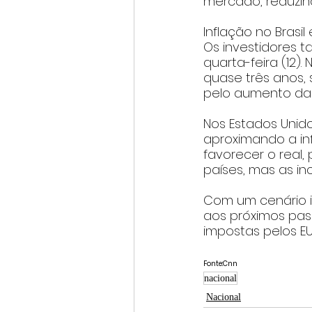
mercado, reduzind
Inflação no Brasil
Os investidores 
quarta-feira (12).
quase três anos,
pelo aumento da e
Nos Estados Unid
aproximando a in
favorecer o real, 
países, mas as in
Com um cenário i
aos próximos pass
impostas pelos EU
Fonte:Cnn
nacional
Nacional