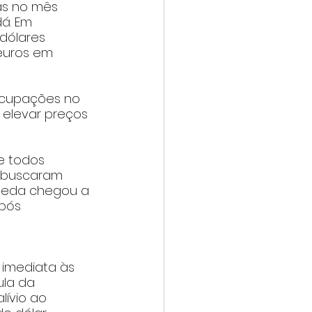
as no mês 
á. Em 
dólares 
euros em 
ocupações no 
elevar preços 
e todos 
s buscaram 
moeda chegou a 
pós 
 imediata às 
ula da 
lívio ao 