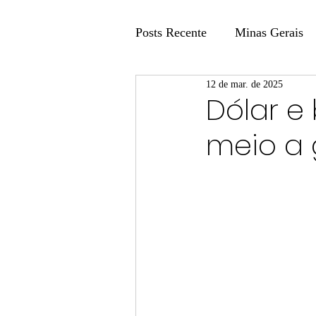
Posts Recente
Minas Gerais
12 de mar. de 2025
Coluna Fatos e Versões
Dólar e
meio a g
Coluna: Agenda 21
Colu
Publicidade Legal
Post 
Coluna Minasul em Pauta
Unis
Região
Carros