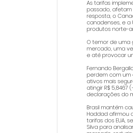
As tarifas imple
passado, afetam p
resposta, o Canad
canadenses, e a 
produtos norte-a
O temor de uma 
mercado, uma vez
e até provocar 
Fernando Bergallo
perdem com um con
ativos mais segur
atingir R$ 5,8467
declarações do m
Brasil mantém ca
Haddad afirmou q
tarifas dos EUA, 
Silva para analis