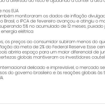
o a aversão ao risco e ajudando a conter a alta d
 e nos EUA
também monitoraram os dados de inflação divulga
 No Brasil, o IPCA de fevereiro avançou e atingiu o ma
 superando 5% no acumulado de 12 meses, puxado 
nergia elétrica.
os, os preços ao consumidor subiram menos do qu
flação da meta de 2% do Federal Reserve. Esse cen
pois abriria espaço para um maior diferencial de ju
certezas globais mantiveram os investidores cautel
nternacional delicado e imprevisível, o mercado s
os do governo brasileiro e às reações globais às t
A.