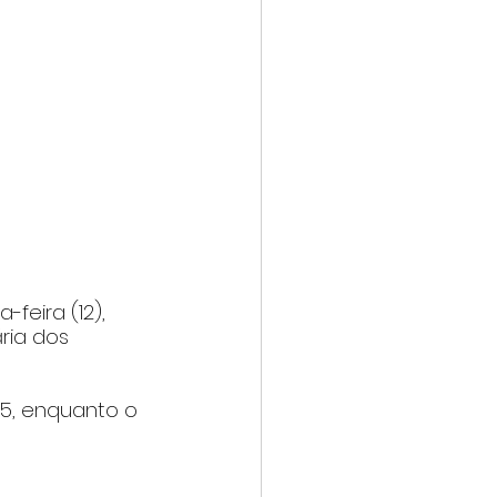
eira (12), 
ria dos 
05, enquanto o 