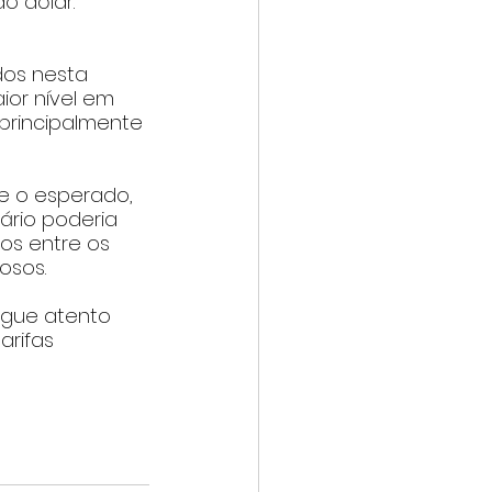
o dólar.
dos nesta 
ior nível em 
principalmente 
e o esperado, 
ário poderia 
ros entre os 
osos.
egue atento 
arifas 