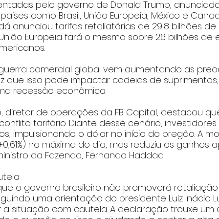
mentadas pelo governo de Donald Trump, anunciad
aíses como Brasil, União Europeia, México e Canad
á anunciou tarifas retaliatórias de 29,8 bilhões de 
União Europeia fará o mesmo sobre 26 bilhões de 
mericanos.
guerra comercial global vem aumentando as pre
 que isso pode impactar cadeias de suprimentos, 
uma recessão econômica.
, diretor de operações da FB Capital, destacou qu
flito tarifário. Diante desse cenário, investidore
os, impulsionando o dólar no início do pregão. A 
 (+0,61%) na máxima do dia, mas reduziu os ganhos a
inistro da Fazenda, Fernando Haddad.
utela
ue o governo brasileiro não promoverá retaliação
seguindo uma orientação do presidente Luiz Inácio L
ar a situação com cautela. A declaração trouxe um a