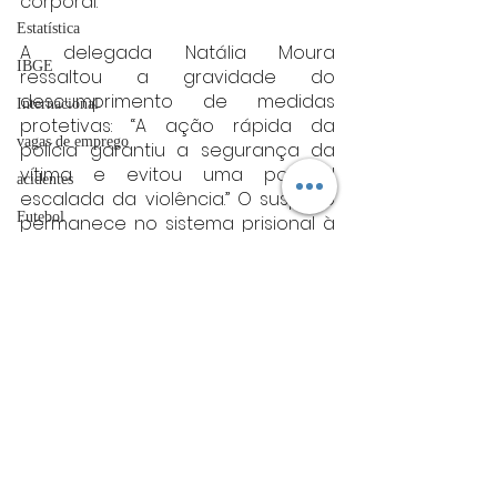
corporal.
Estatística
A delegada Natália Moura 
IBGE
ressaltou a gravidade do 
descumprimento de medidas 
Internacional
protetivas: “A ação rápida da 
vagas de emprego
polícia garantiu a segurança da 
vítima e evitou uma possível 
acidentes
escalada da violência.” O suspeito 
Futebol
permanece no sistema prisional à 
disposição da Justiça.
bombeiros
Fonte: PCMG
artigo
minas gerais
Minas Gerais
TRT
divulgação
FADIVA
agro
Posts Relacionados
Ver tudo
OAB Varginha