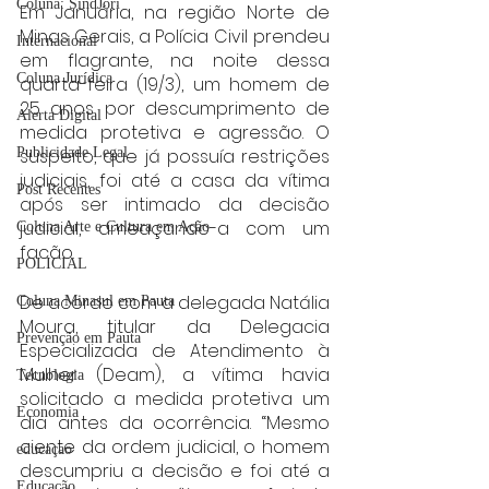
Coluna: SindJori
Em Januária, na região Norte de 
Minas Gerais, a Polícia Civil prendeu 
Internacional
em flagrante, na noite dessa 
Coluna Jurídica
quarta-feira (19/3), um homem de 
25 anos por descumprimento de 
Alerta Digital
medida protetiva e agressão. O 
suspeito, que já possuía restrições 
Publicidade Legal
judiciais, foi até a casa da vítima 
Post Recentes
após ser intimado da decisão 
judicial, ameaçando-a com um 
Coluna Arte e Cultura em Ação
facão.
POLICIAL
De acordo com a delegada Natália 
Coluna Minasul em Pauta
Moura, titular da Delegacia 
Prevenção em Pauta
Especializada de Atendimento à 
Mulher (Deam), a vítima havia 
Tecnologia
solicitado a medida protetiva um 
Economia
dia antes da ocorrência. “Mesmo 
ciente da ordem judicial, o homem 
educaçao
descumpriu a decisão e foi até a 
Educação