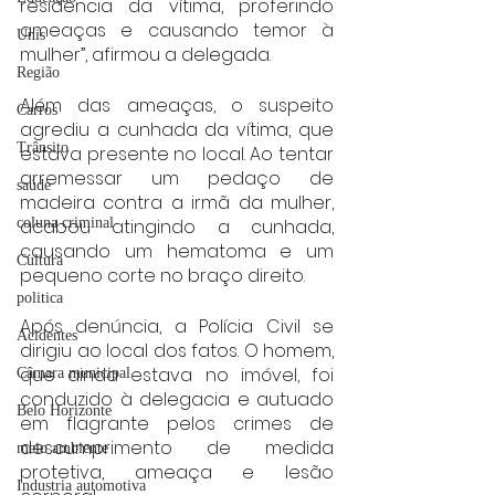
residência da vítima, proferindo 
ameaças e causando temor à 
Unis
mulher”, afirmou a delegada.
Região
Além das ameaças, o suspeito 
Carros
agrediu a cunhada da vítima, que 
Trânsito
estava presente no local. Ao tentar 
arremessar um pedaço de 
saúde
madeira contra a irmã da mulher, 
acabou atingindo a cunhada, 
coluna criminal
causando um hematoma e um 
Cultura
pequeno corte no braço direito.
politica
Após denúncia, a Polícia Civil se 
Acidentes
dirigiu ao local dos fatos. O homem, 
que ainda estava no imóvel, foi 
Câmara municipal
conduzido à delegacia e autuado 
Belo Horizonte
em flagrante pelos crimes de 
descumprimento de medida 
meio ambiente
protetiva, ameaça e lesão 
Industria automotiva