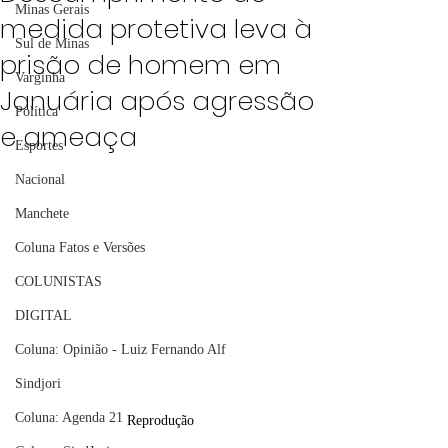
Minas Gerais
medida protetiva leva à
Sul de Minas
prisão de homem em
Varginha
Januária após agressão
Política
e ameaça
Esportes
Nacional
Manchete
Coluna Fatos e Versões
COLUNISTAS
DIGITAL
Coluna: Opinião - Luiz Fernando Alf
Sindjori
Coluna: Agenda 21
Reprodução