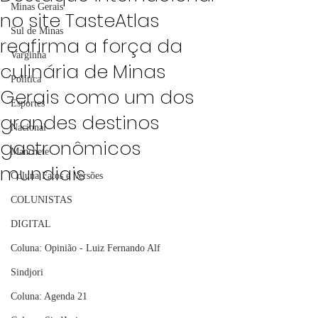
Minas Gerais
no site TasteAtlas
Sul de Minas
reafirma a força da
Varginha
culinária de Minas
Política
Gerais como um dos
Esportes
grandes destinos
Nacional
gastronômicos
Manchete
mundiais
Coluna Fatos e Versões
COLUNISTAS
DIGITAL
Coluna: Opinião - Luiz Fernando Alf
Sindjori
Coluna: Agenda 21