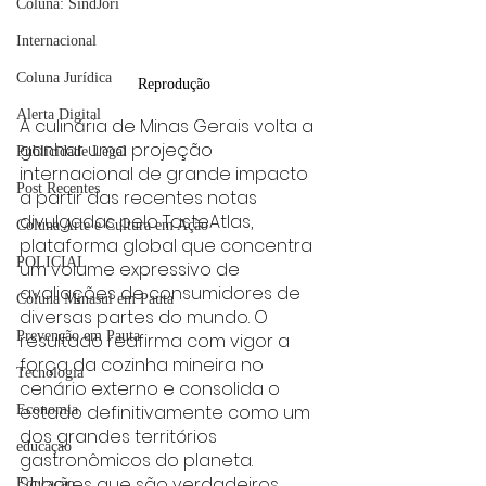
Coluna: SindJori
Internacional
Coluna Jurídica
Reprodução
Alerta Digital
A culinária de Minas Gerais volta a 
ganhar uma projeção 
Publicidade Legal
internacional de grande impacto 
Post Recentes
a partir das recentes notas 
divulgadas pelo TasteAtlas, 
Coluna Arte e Cultura em Ação
plataforma global que concentra 
POLICIAL
um volume expressivo de 
avaliações de consumidores de 
Coluna Minasul em Pauta
diversas partes do mundo. O 
Prevenção em Pauta
resultado reafirma com vigor a 
força da cozinha mineira no 
Tecnologia
cenário externo e consolida o 
estado definitivamente como um 
Economia
dos grandes territórios 
educaçao
gastronômicos do planeta. 
Sabores que são verdadeiros 
Educação