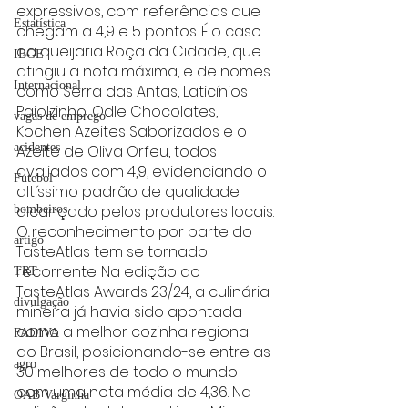
expressivos, com referências que 
Estatística
chegam a 4,9 e 5 pontos. É o caso 
da queijaria Roça da Cidade, que 
IBGE
atingiu a nota máxima, e de nomes 
Internacional
como Serra das Antas, Laticínios 
Paiolzinho, Odle Chocolates, 
vagas de emprego
Kochen Azeites Saborizados e o 
acidentes
Azeite de Oliva Orfeu, todos 
avaliados com 4,9, evidenciando o 
Futebol
altíssimo padrão de qualidade 
alcançado pelos produtores locais.
bombeiros
O reconhecimento por parte do 
artigo
TasteAtlas tem se tornado 
recorrente. Na edição do 
TRT
TasteAtlas Awards 23/24, a culinária 
divulgação
mineira já havia sido apontada 
como a melhor cozinha regional 
FADIVA
do Brasil, posicionando-se entre as 
agro
30 melhores de todo o mundo 
com uma nota média de 4,36. Na 
OAB Varginha