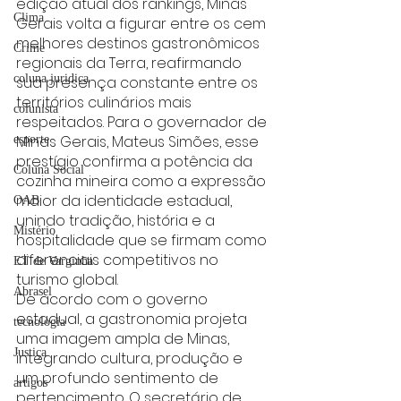
edição atual dos rankings, Minas 
Clima
Gerais volta a figurar entre os cem 
melhores destinos gastronômicos 
Crime
regionais da Terra, reafirmando 
coluna juridica
sua presença constante entre os 
territórios culinários mais 
colunista
respeitados. Para o governador de 
Minas Gerais, Mateus Simões, esse 
esporte
prestígio confirma a potência da 
Coluna Social
cozinha mineira como a expressão 
maior da identidade estadual, 
OAB
unindo tradição, história e a 
Mistério
hospitalidade que se firmam como 
diferenciais competitivos no 
ET de Varginha
turismo global.
Abrasel
De acordo com o governo 
estadual, a gastronomia projeta 
tecnologia
uma imagem ampla de Minas, 
Justiça
integrando cultura, produção e 
um profundo sentimento de 
artigos
pertencimento. O secretário de 