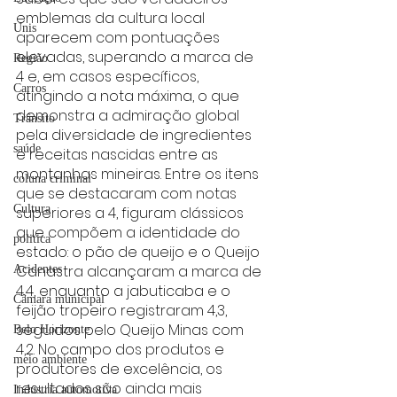
emblemas da cultura local 
Unis
aparecem com pontuações 
elevadas, superando a marca de 
Região
4 e, em casos específicos, 
Carros
atingindo a nota máxima, o que 
demonstra a admiração global 
Trânsito
pela diversidade de ingredientes 
saúde
e receitas nascidas entre as 
montanhas mineiras. Entre os itens 
coluna criminal
que se destacaram com notas 
Cultura
superiores a 4, figuram clássicos 
que compõem a identidade do 
politica
estado: o pão de queijo e o Queijo 
Canastra alcançaram a marca de 
Acidentes
4,4, enquanto a jabuticaba e o 
Câmara municipal
feijão tropeiro registraram 4,3, 
seguidos pelo Queijo Minas com 
Belo Horizonte
4,2. No campo dos produtos e 
meio ambiente
produtores de excelência, os 
resultados são ainda mais 
Industria automotiva