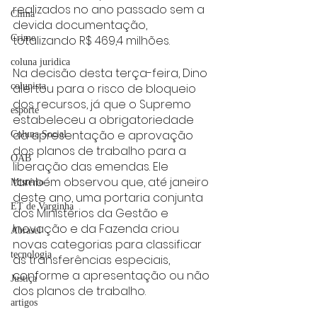
realizados no ano passado sem a 
Clima
devida documentação, 
totalizando R$ 469,4 milhões.
Crime
coluna juridica
Na decisão desta terça-feira, Dino 
alertou para o risco de bloqueio 
colunista
dos recursos, já que o Supremo 
esporte
estabeleceu a obrigatoriedade 
da apresentação e aprovação 
Coluna Social
dos planos de trabalho para a 
OAB
liberação das emendas. Ele 
também observou que, até janeiro 
Mistério
deste ano, uma portaria conjunta 
ET de Varginha
dos Ministérios da Gestão e 
Inovação e da Fazenda criou 
Abrasel
novas categorias para classificar 
tecnologia
as transferências especiais, 
conforme a apresentação ou não 
Justiça
dos planos de trabalho.
artigos