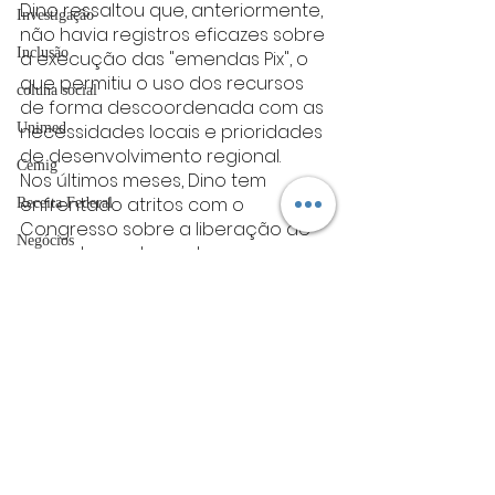
Dino ressaltou que, anteriormente, 
Investigação
não havia registros eficazes sobre 
Inclusão
a execução das "emendas Pix", o 
que permitiu o uso dos recursos 
coluna social
de forma descoordenada com as 
necessidades locais e prioridades 
Unimed
de desenvolvimento regional.
Cemig
Nos últimos meses, Dino tem 
enfrentado atritos com o 
Receita Federal
Congresso sobre a liberação de 
Negócios
emendas parlamentares 
impositivas. Ele tem bloqueado o 
EPR Minas
repasse de recursos quando não 
Coluna: Gente & Gestão
é possível identificar claramente o 
responsável pela transferência, o 
ACIV
destinatário final e a destinação 
Guarda Municipal
dos valores.
Sebrae
Essas ações do Supremo 
UFLA
ocorreram após o Congresso 