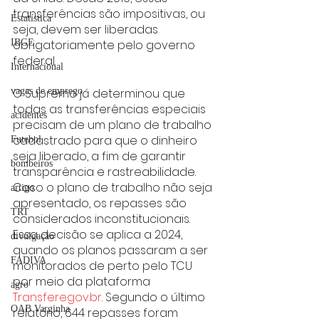
transferências são impositivas, ou 
Estatística
seja, devem ser liberadas 
obrigatoriamente pelo governo 
IBGE
federal.
Internacional
O Supremo já determinou que 
vagas de emprego
todas as transferências especiais 
acidentes
precisam de um plano de trabalho 
cadastrado para que o dinheiro 
Futebol
seja liberado, a fim de garantir 
bombeiros
transparência e rastreabilidade. 
Caso o plano de trabalho não seja 
artigo
apresentado, os repasses são 
TRT
considerados inconstitucionais. 
Essa decisão se aplica a 2024, 
divulgação
quando os planos passaram a ser 
FADIVA
monitorados de perto pelo TCU 
por meio da plataforma 
agro
Transferegov.br
. Segundo o último 
OAB Varginha
relatório, 644 repasses foram 