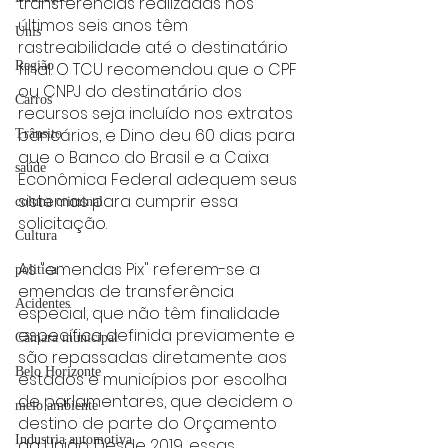
transferências realizadas nos 
últimos seis anos têm 
Unis
rastreabilidade até o destinatário 
final. O TCU recomendou que o CPF 
Região
ou CNPJ do destinatário dos 
Carros
recursos seja incluído nos extratos 
bancários, e Dino deu 60 dias para 
Trânsito
que o Banco do Brasil e a Caixa 
saúde
Econômica Federal adequem seus 
sistemas para cumprir essa 
coluna criminal
solicitação.
Cultura
As "emendas Pix" referem-se a 
politica
emendas de transferência 
Acidentes
especial, que não têm finalidade 
específica definida previamente e 
Câmara municipal
são repassadas diretamente aos 
Belo Horizonte
estados e municípios por escolha 
de parlamentares, que decidem o 
meio ambiente
destino de parte do Orçamento 
Industria automotiva
da União. Desde 2019, essas 