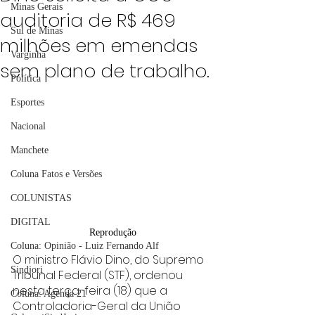
Minas Gerais
auditoria de R$ 469
Sul de Minas
milhões em emendas
Varginha
sem plano de trabalho.
Política
Esportes
Nacional
Manchete
Coluna Fatos e Versões
COLUNISTAS
DIGITAL
Reprodução
Coluna: Opinião - Luiz Fernando Alf
O ministro Flávio Dino, do Supremo 
Sindjori
Tribunal Federal (STF), ordenou 
nesta terça-feira (18) que a 
Coluna: Agenda 21
Controladoria-Geral da União 