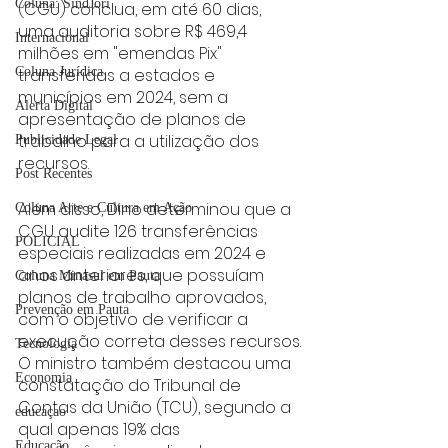
Coluna: SindJori
(CGU) conclua, em até 60 dias, 
uma auditoria sobre R$ 469,4 
Internacional
milhões em "emendas Pix" 
transferidas a estados e 
Coluna Jurídica
municípios em 2024, sem a 
Alerta Digital
apresentação de planos de 
trabalho para a utilização dos 
Publicidade Legal
recursos.
Post Recentes
Além disso, Dino determinou que a 
Coluna Arte e Cultura em Ação
CGU audite 126 transferências 
POLICIAL
especiais realizadas em 2024 e 
anos anteriores, que possuíam 
Coluna Minasul em Pauta
planos de trabalho aprovados, 
Prevenção em Pauta
com o objetivo de verificar a 
execução correta desses recursos.
Tecnologia
O ministro também destacou uma 
Economia
constatação do Tribunal de 
Contas da União (TCU), segundo a 
educaçao
qual apenas 19% das 
Educação