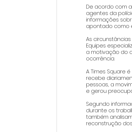
De acordo com as
agentes da políc
informações sobre
apontado como e
As circunstâncias
Equipes especiali
a motivação do cr
ocorrência.
A Times Square é 
recebe diariament
pessoas, a movim
e gerou preocupa
Segundo informaçõ
durante os trabal
também analisam
reconstrução dos