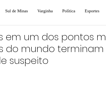
Sul de Minas
Varginha
Política
Esportes
COLUNISTAS
DIGITAL
Coluna: Opinião - Luiz F
s em um dos pontos m
s do mundo terminam
na: SindJori
Internacional
Coluna Jurídica
Aler
de suspeito
Recentes
Coluna Arte e Cultura em Ação
POLICIAL
Prevenção em Pauta
Tecnologia
Economia
e