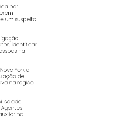
ida por 
berem 
de um suspeito 
igação. 
s, identificar 
pessoas na 
Nova York e 
ulação de 
va na região 
 isolada 
. Agentes 
iliar na 