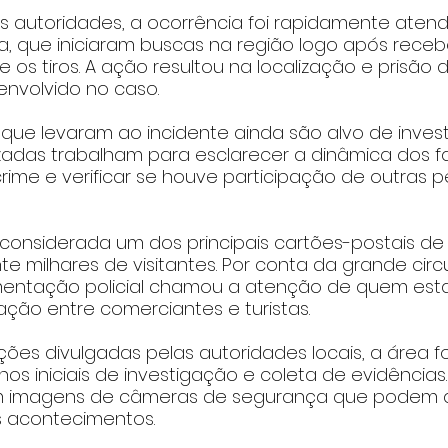
 autoridades, a ocorrência foi rapidamente atend
ia, que iniciaram buscas na região logo após rece
 os tiros. A ação resultou na localização e prisão 
nvolvido no caso.
 que levaram ao incidente ainda são alvo de invest
zadas trabalham para esclarecer a dinâmica dos fato
ime e verificar se houve participação de outras 
considerada um dos principais cartões-postais de 
e milhares de visitantes. Por conta da grande circ
entação policial chamou a atenção de quem esta
ção entre comerciantes e turistas.
es divulgadas pelas autoridades locais, a área foi
hos iniciais de investigação e coleta de evidências
 imagens de câmeras de segurança que podem aux
 acontecimentos.