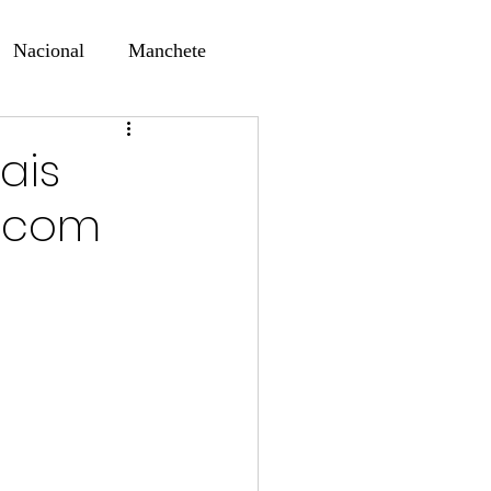
Nacional
Manchete
ernando Alf
Sindjori
ais
 com
ta Digital
ducaçao
Educação