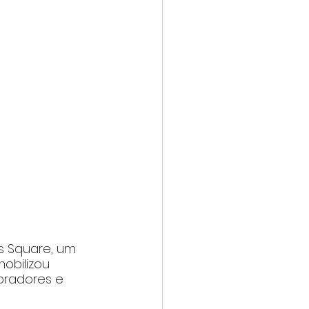
s Square, um 
obilizou 
oradores e 