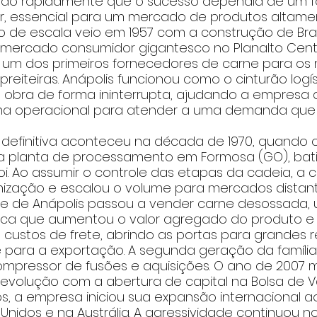
ndo rapidamente que o sucesso dependia de um f
ar, essencial para um mercado de produtos altamen
o de escala veio em 1957 com a construção de Brasí
 mercado consumidor gigantesco no Planalto Centra
e um dos primeiros fornecedores de carne para os 
reiteiras. Anápolis funcionou como o cinturão logís
 obra de forma ininterrupta, ajudando a empresa 
lina operacional para atender a uma demanda que
al definitiva aconteceu na década de 1970, quando 
ira planta de processamento em Formosa (GO), bat
oi. Ao assumir o controle das etapas da cadeia, a
ização e escalou o volume para mercados distante
de de Anápolis passou a vender carne desossada,
tica que aumentou o valor agregado do produto e 
custos de frete, abrindo as portas para grandes 
para a exportação. A segunda geração da família
ompressor de fusões e aquisições. O ano de 2007 
revolução com a abertura de capital na Bolsa de V
, a empresa iniciou sua expansão internacional ao 
 Unidos e na Austrália. A agressividade continuou n