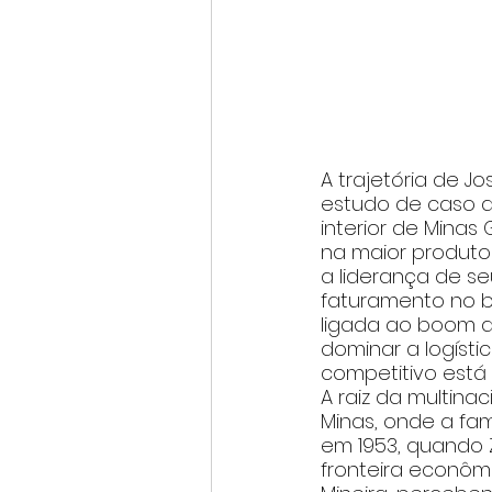
A trajetória de Jo
estudo de caso de
interior de Mina
na maior produto
a liderança de se
faturamento no b
ligada ao boom d
dominar a logísti
competitivo está
A raiz da multina
Minas, onde a fam
em 1953, quando 
fronteira econôm