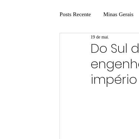
Posts Recente
Minas Gerais
19 de mai.
Coluna Fatos e Versões
Do Sul 
engenha
Coluna: Agenda 21
Colu
império
Publicidade Legal
Post 
Coluna Minasul em Pauta
Unis
Região
Carros