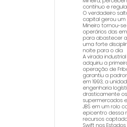
Mineira, percebe
contínuo e regul
O verdadeiro salt
capital gerou um
Mineiro tornou-s
operários das emp
para abastecer a
uma forte discip
noite para o dia.
A virada industri
adquiriu a prime
operação de Frib
garantiu a padron
em 1993, a unida
engenharia logís
drasticamente os 
supermercados e 
JBS em um rolo c
epicentro dessa 
recursos captados
Swift nos Estados