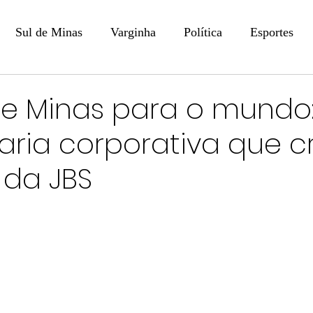
Sul de Minas
Varginha
Política
Esportes
COLUNISTAS
DIGITAL
Coluna: Opinião - Luiz F
de Minas para o mundo:
ria corporativa que cr
na: SindJori
Internacional
Coluna Jurídica
Aler
 da JBS
Recentes
Coluna Arte e Cultura em Ação
POLICIAL
Prevenção em Pauta
Tecnologia
Economia
e