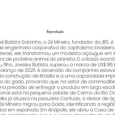
Reprodução
sé Batista Sobrinho, o Zé Mineiro, fundador da JBS, é
 engenharia corporativa do capitalismo brasileiro.
s Gerais, ele transformou um modesto açougue em A
ra de proteína animal do planeta. O colosso econô
u filho, Joesley Batista, superou a marca de US$ 86
alanço de 2025. A ascensão da companhia esteve
a construção de Brasília e a uma capacidade impl
ca do gado, provando que, no setor de commodities,
 na precisão de entregar o produto em larga escal
cional está na pequena cidade de Carmo do Rio Cla
ília já atuava na pecuária. Contudo, o divisor de á
Zé Mineiro migrou para Goiás, identificando a reg
ica em expansão. Em Anápolis, ele abriu a Casa de