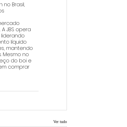
no Brasil, 
os 
 mercado 
 A JBS opera 
 liderando 
to líquido 
ões, mantendo 
es. Mesmo no 
eço do boi e 
 em comprar 
Ver tudo