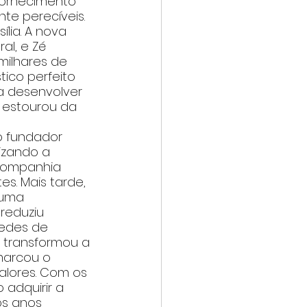
ornecimento 
te perecíveis.
lia. A nova 
l, e Zé 
milhares de 
tico perfeito 
a desenvolver 
 estourou da 
o fundador 
izando a 
 companhia 
s. Mais tarde, 
 uma 
reduziu 
redes de 
 transformou a 
marcou o 
alores. Com os 
adquirir a 
os anos 