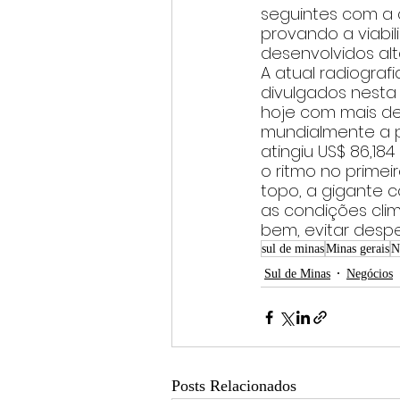
seguintes com a c
provando a viabi
desenvolvidos alt
A atual radiografi
divulgados nesta
hoje com mais de 
mundialmente a p
atingiu US$ 86,18
o ritmo no primei
topo, a gigante c
as condições cli
bem, evitar despe
sul de minas
Minas gerais
N
Sul de Minas
Negócios
Posts Relacionados