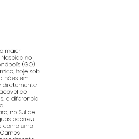
 o maior 
 Nascido no 
nápolis (GO) 
mico, hoje sob 
 bilhões em 
 diretamente 
acável de 
 o diferencial 
a.
ro, no Sul de 
guas ocorreu 
ião como uma 
 Carnes 