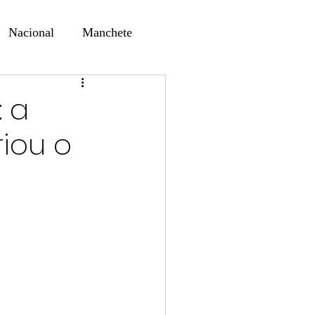
Nacional
Manchete
ernando Alf
Sindjori
 a
iou o
ta Digital
ducaçao
Educação