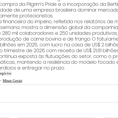
ompra da Pilgrim’s Pride e a incorporação da Bertin 
lidade de uma empresa brasileira dominar mercad
amente protecionistas.
a financeira do império, refletida nos relatórios de
 semana, mostra a dimensão global da companhia.
280 mil colaboradores e 250 unidades produtivas,
rodução de carne bovina e de frango. O faturamen
4 bilhões em 2025, com lucro na casa de US$ 2 bilh
ro trimestre de 2026 com receita de US$ 21,61 bilhõ
ontinua exposta às flutuações do setor, como o pr
máticas, mantendo a resiliência do modelo focado
rdícios e entregar no prazo.
egócios
Minas Gerais