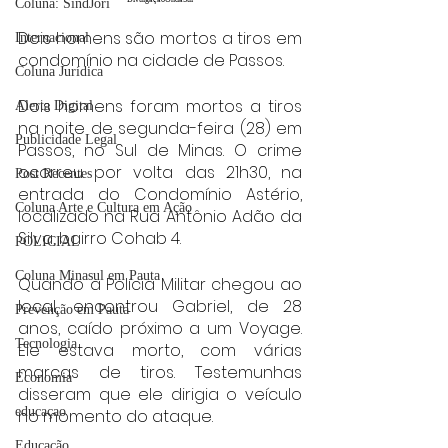
Coluna: SindJori
Dois homens são mortos a tiros em 
Internacional
condomínio na cidade de Passos.
Coluna Jurídica
Dois homens foram mortos a tiros 
Alerta Digital
na noite de segunda-feira (28) em 
Publicidade Legal
Passos, no Sul de Minas. O crime 
ocorreu por volta das 21h30, na 
Post Recentes
entrada do Condomínio Astério, 
Coluna Arte e Cultura em Ação
localizado na Rua Antônio Adão da 
Silva, bairro Cohab 4.
POLICIAL
Coluna Minasul em Pauta
Quando a Polícia Militar chegou ao 
local, encontrou Gabriel, de 28 
Prevenção em Pauta
anos, caído próximo a um Voyage. 
Tecnologia
Ele estava morto, com várias 
marcas de tiros. Testemunhas 
Economia
disseram que ele dirigia o veículo 
educaçao
no momento do ataque.
Educação