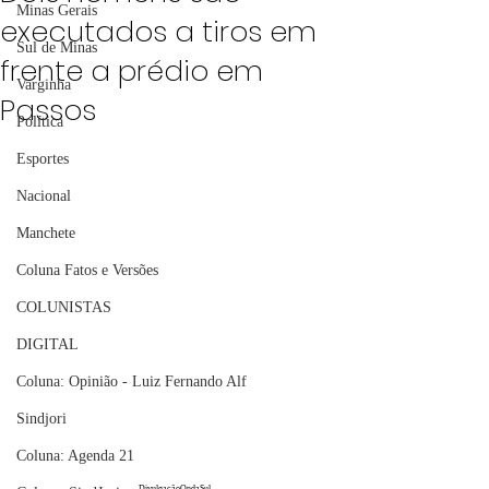
Minas Gerais
executados a tiros em
Sul de Minas
frente a prédio em
Varginha
Passos
Política
Esportes
Nacional
Manchete
Coluna Fatos e Versões
COLUNISTAS
DIGITAL
Coluna: Opinião - Luiz Fernando Alf
Sindjori
Coluna: Agenda 21
DivulgaçãoOndaSul