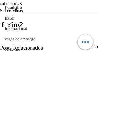
sul de minas
Estatística
Sul de Minas
IBGE
Internacional
vagas de emprego
Posts Relacionados
Ver tudo
acidentes
Futebol
bombeiros
artigo
TRT
divulgação
FADIVA
agro
OAB Varginha