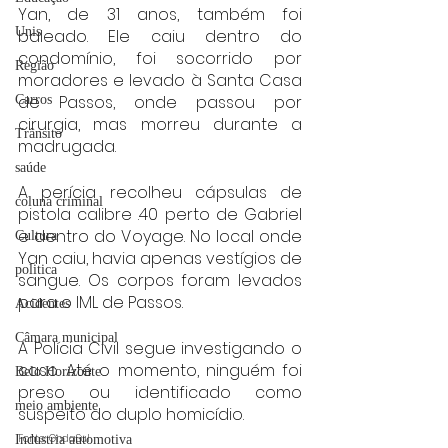
Yan, de 31 anos, também foi 
Unis
baleado. Ele caiu dentro do 
condomínio, foi socorrido por 
Região
moradores e levado à Santa Casa 
de Passos, onde passou por 
Carros
cirurgia, mas morreu durante a 
Trânsito
madrugada.
saúde
A perícia recolheu cápsulas de 
coluna criminal
pistola calibre .40 perto de Gabriel 
e dentro do Voyage. No local onde 
Cultura
Yan caiu, havia apenas vestígios de 
politica
sangue. Os corpos foram levados 
para o IML de Passos.
Acidentes
Câmara municipal
A Polícia Civil segue investigando o 
caso. Até o momento, ninguém foi 
Belo Horizonte
preso ou identificado como 
meio ambiente
suspeito do duplo homicídio.
Fonte: OndaSul
Industria automotiva