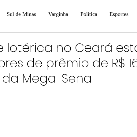
Sul de Minas
Varginha
Política
Esportes
COLUNISTAS
DIGITAL
Coluna: Opinião - Luiz F
 lotérica no Ceará est
res de prêmio de R$ 1
na: SindJori
Internacional
Coluna Jurídica
Aler
s da Mega-Sena
Recentes
Coluna Arte e Cultura em Ação
POLICIAL
Prevenção em Pauta
Tecnologia
Economia
e