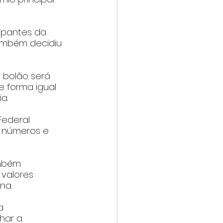
cipantes da 
ambém decidiu 
o bolão será 
e forma igual 
a.
ederal 
 números e 
ambém 
valores 
na.
a 
har a 