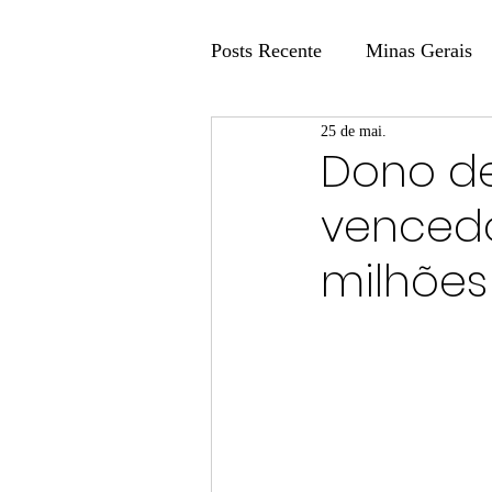
Posts Recente
Minas Gerais
25 de mai.
Coluna Fatos e Versões
Dono de
vencedo
Coluna: Agenda 21
Colu
milhõe
Publicidade Legal
Post 
Coluna Minasul em Pauta
Unis
Região
Carros