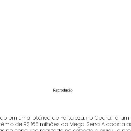
Reprodução
do em uma lotérica de Fortaleza, no Ceará, foi um 
êmio de R$ 168 milhões da Mega-Sena. A aposta ac
 no concurso realizado no sábado e dividiu o prêm