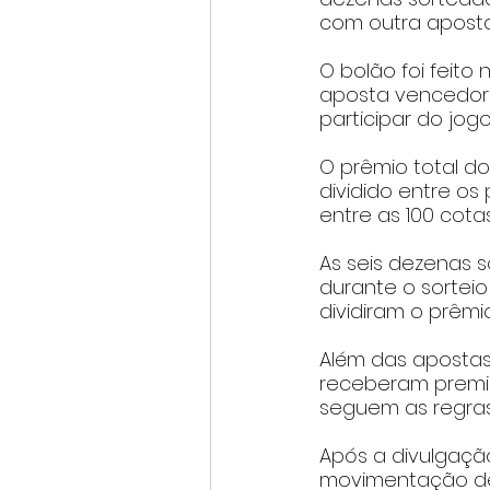
com outra apost
O bolão foi feito 
aposta vencedora
participar do jog
O prêmio total do 
dividido entre os
entre as 100 cota
As seis dezenas 
durante o sortei
dividiram o prêmi
Além das apostas
receberam premia
seguem as regras
Após a divulgaçã
movimentação de