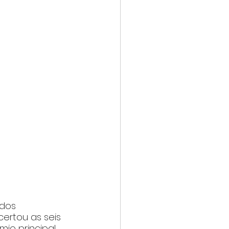
dos 
ertou as seis 
io principal 