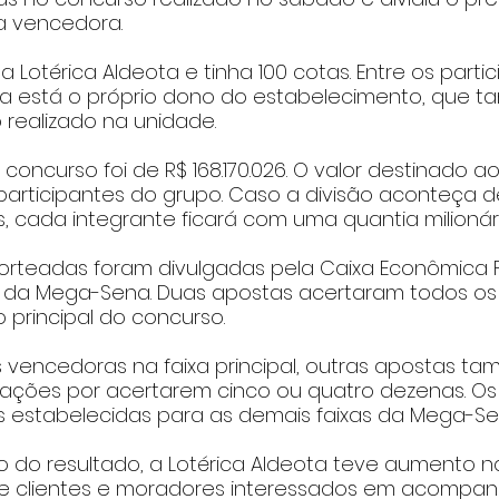
a vencedora.
na Lotérica Aldeota e tinha 100 cotas. Entre os parti
 está o próprio dono do estabelecimento, que t
o realizado na unidade.
concurso foi de R$ 168.170.026. O valor destinado a
 participantes do grupo. Caso a divisão aconteça d
s, cada integrante ficará com uma quantia milionári
sorteadas foram divulgadas pela Caixa Econômica F
o da Mega-Sena. Duas apostas acertaram todos os
o principal do concurso.
 vencedoras na faixa principal, outras apostas t
ções por acertarem cinco ou quatro dezenas. Os 
 estabelecidas para as demais faixas da Mega-Se
o do resultado, a Lotérica Aldeota teve aumento n
 clientes e moradores interessados em acompan