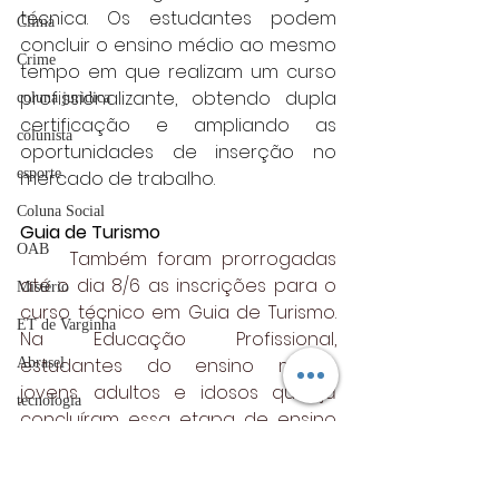
técnica. Os estudantes podem 
Clima
concluir o ensino médio ao mesmo 
Crime
tempo em que realizam um curso 
profissionalizante, obtendo dupla 
coluna juridica
certificação e ampliando as 
colunista
oportunidades de inserção no 
esporte
mercado de trabalho.
Coluna Social
Guia de Turismo
OAB
	Também foram prorrogadas 
até o dia 8/6 as inscrições para o 
Mistério
curso técnico em Guia de Turismo. 
ET de Varginha
Na Educação Profissional, 
estudantes do ensino médio, 
Abrasel
jovens, adultos e idosos que já 
tecnologia
concluíram essa etapa de ensino 
Justiça
podem se inscrever na formação, 
oferecida pelo Governo de Minas, 
artigos