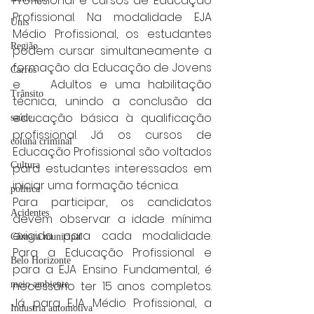
Profissional e cursos de Educação 
Profissional. Na modalidade EJA 
Unis
Médio Profissional, os estudantes 
Região
podem cursar simultaneamente a 
formação da Educação de Jovens 
Carros
e 	Adultos e uma habilitação 
Trânsito
técnica, unindo a conclusão da 
educação básica à qualificação 
saúde
profissional. Já os cursos de 
coluna criminal
Educação Profissional são voltados 
Cultura
para estudantes interessados em 
iniciar uma formação técnica.
politica
Para participar, os candidatos 
Acidentes
devem observar a idade mínima 
exigida para cada modalidade. 
Câmara municipal
Para a Educação Profissional e 
Belo Horizonte
para a EJA Ensino Fundamental, é 
necessário ter 15 anos completos. 
meio ambiente
Já para EJA Médio Profissional, a 
Industria automotiva