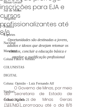
Minas Gerais
inscrições para EJA e
Sul de Minas
cursos
Varginha
profissionalizantes até
Política
8/6
Esportes
Oportunidades são destinadas a jovens, 
Nacional
adultos e idosos que desejam retomar os 
Manchete
estudos, concluir a educação básica e 
ampliar a qualificação profissional
Coluna Fatos e Versões
COLUNISTAS
DIGITAL
Coluna: Opinião - Luiz Fernando Alf
O 
Governo de Minas
, por meio 
Sindjori
da 
Secretaria de Estado de 
Educação de Minas Gerais 
Coluna: Agenda 21
(SEE/MG)
, prorrogou até o dia 8/6 