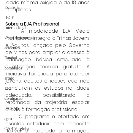
idade mínima exigida é de 18 anos 
Estatística
completos.
IBGE
Sobre a EJA Profissional
Internacional
	A modalidade EJA Médio 
Profissional integra o Trilhas Jovens 
vagas de emprego
e Adultos, lançado pelo Governo 
acidentes
de Minas para ampliar o acesso à 
Futebol
educação básica articulada à 
qualificação técnica gratuita. A 
bombeiros
iniciativa foi criada para atender 
artigo
jovens, adultos e idosos que não 
concluíram os estudos na idade 
TRT
adequada, possibilitando a 
divulgação
retomada da trajetória escolar 
aliada à formação profissional.
FADIVA
	O programa é ofertado em 
agro
escolas estaduais com proposta 
OAB Varginha
flexível e integrada à formação 