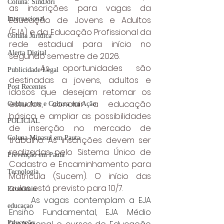
Coluna: SindJori
as inscrições para vagas da 
Educação de Jovens e Adultos 
Internacional
(EJA) e da Educação Profissional da 
Coluna Jurídica
rede estadual para início no 
Alerta Digital
segundo semestre de 2026.
	As oportunidades são 
Publicidade Legal
destinadas a jovens, adultos e 
Post Recentes
idosos que desejam retomar os 
estudos, concluir a educação 
Coluna Arte e Cultura em Ação
básica e ampliar as possibilidades 
POLICIAL
de inserção no mercado de 
Coluna Minasul em Pauta
trabalho. As inscrições devem ser 
realizadas pelo 
Sistema Único de 
Prevenção em Pauta
Cadastro e Encaminhamento para 
Tecnologia
Matrícula (Sucem)
. O início das 
aulas está previsto para 10/7.
Economia
	As vagas contemplam a EJA 
educaçao
Ensino Fundamental, EJA Médio 
Educação