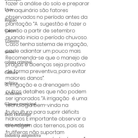
fazer a análise do solo e preparar 
o maquinário são fatores 
Unis
observados no período antes da 
Região
plantação. “A  sugestão é fazer o 
plantio a partir de setembro 
Carros
quando inicia o período chuvoso. 
Trânsito
Caso tenha sistema de irrigação, 
pode adiantar um pouco mais. 
saúde
Recomenda-se que o manejo de 
coluna criminal
pragas e doenças seja proativo 
de forma preventiva, para evitar 
Cultura
maiores danos”. 
politica
A irrigação e a drenagem são 
outros detalhes que não podem 
Acidentes
ser ignorados. ”A irrigação  é uma 
tecnologia bem-vinda na 
Câmara municipal
fruticultura para suprir déficits 
Belo Horizonte
hídricos. É importante observar a 
drenagem dos terrenos, pois as 
meio ambiente
frutíferas não suportam 
Industria automotiva