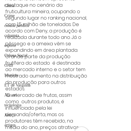
destaque no cenário da 
Clima
fruticultura mineira, ocupando o 
Crime
segundo lugar no ranking nacional, 
com 1,5 milhão de toneladas. De 
coluna juridica
acordo com Deny, a produção é 
colunista
realizada durante todo ano. Já o 
pêssego e a ameixa vêm se 
esporte
expandindo em área plantada.
Grande parte da produção 
Coluna Social
frutífera do estado  é destinada 
OAB
ao mercado interno e o setor tem 
mostrado aumento na distribuição 
Mistério
da produção para outros 
ET de Varginha
estados.  
“O  mercado de frutas, assim 
Abrasel
como  outros produtos, é 
tecnologia
influenciado pela lei 
demanda/oferta, mas os 
Justiça
produtores têm recebido, na 
artigos
média do ano, preços atrativos 