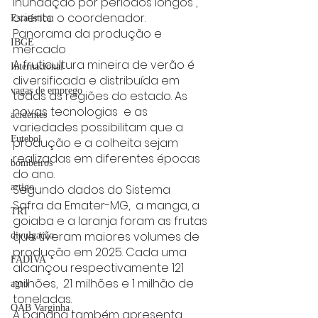
inundação por períodos longos”, 
orienta o coordenador. 
Estatística
Panorama da produção e 
IBGE
mercado 
A fruticultura mineira de verão é 
Internacional
diversificada e distribuída em 
vagas de emprego
todas as regiões do estado. As 
novas tecnologias  e as 
acidentes
variedades possibilitam que a 
Futebol
produção e a colheita sejam 
realizadas em diferentes épocas 
bombeiros
do ano. 
Segundo dados do Sistema 
artigo
Safra da Emater-MG,  a manga, a 
TRT
goiaba e a laranja foram as frutas 
que tiveram maiores volumes de  
divulgação
produção em 2025. Cada uma 
FADIVA
alcançou respectivamente 121 
milhões,  21 milhões e 1 milhão de 
agro
toneladas. 
OAB Varginha
A banana também apresenta 