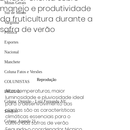
Minas Gerais
manejo e produtividade
Sul de Minas
da fruticultura durante a
Varginha
safra de verão
Política
Esportes
Nacional
Manchete
Coluna Fatos e Versões
Reprodução
COLUNISTAS
Altas temperaturas, maior 
DIGITAL
luminosidade e pluviosidade ideal 
Coluna: Opinião - Luiz Fernando Alf
para o desenvolvimento das 
plantas são as características 
Sindjori
climáticas essenciais para o 
Coluna: Agenda 21
cultivo das safras de verão. 
Segundo o coordenador técnico 