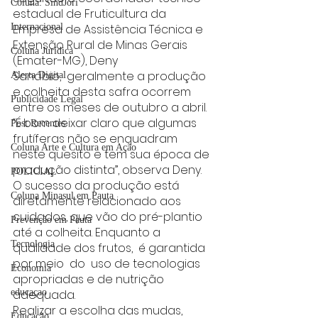
Coluna: SindJori
estadual de Fruticultura da 
Empresa de Assistência Técnica e 
Internacional
Extensão Rural de Minas Gerais 
Coluna Jurídica
(Emater-MG), Deny 
Sanábio,  geralmente a produção 
Alerta Digital
e colheita desta safra ocorrem 
Publicidade Legal
entre os meses de outubro a abril. 
“É bom deixar claro que algumas 
Post Recentes
frutíferas não se enquadram 
Coluna Arte e Cultura em Ação
neste quesito e tem sua época de 
produção distinta”, observa Deny. 
POLICIAL
O sucesso da produção está 
Coluna Minasul em Pauta
diretamente relacionado aos 
cuidados, que vão do pré-plantio 
Prevenção em Pauta
até a colheita. Enquanto a 
Tecnologia
qualidade dos frutos,  é garantida 
por meio  do  uso de tecnologias 
Economia
apropriadas e de nutrição 
adequada.
educaçao
Realizar a escolha das mudas, 
Educação