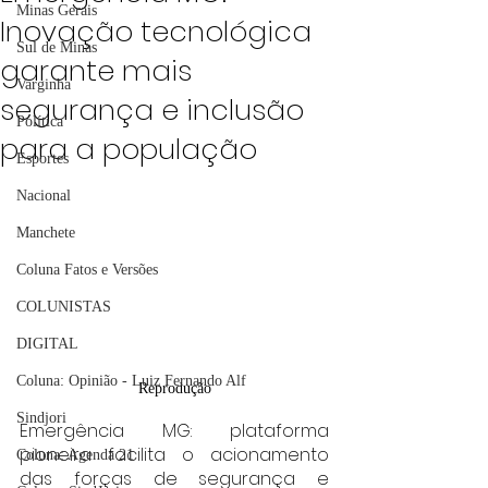
Minas Gerais
Inovação tecnológica
Sul de Minas
garante mais
Varginha
segurança e inclusão
Política
para a população
Esportes
Nacional
Manchete
Coluna Fatos e Versões
COLUNISTAS
DIGITAL
Coluna: Opinião - Luiz Fernando Alf
Reprodução
Sindjori
Emergência MG: plataforma 
pioneira facilita o acionamento 
Coluna: Agenda 21
das forças de segurança e 