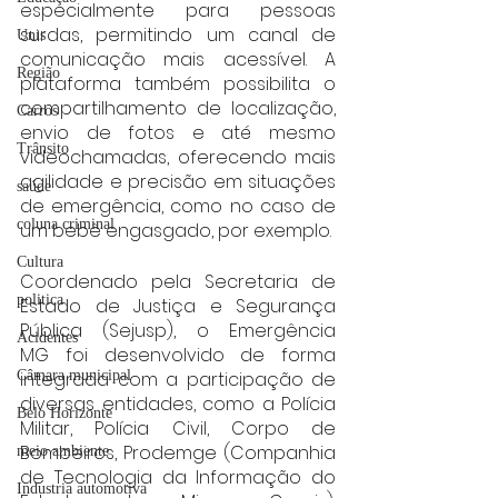
especialmente para pessoas 
surdas, permitindo um canal de 
Unis
comunicação mais acessível. A 
Região
plataforma também possibilita o 
compartilhamento de localização, 
Carros
envio de fotos e até mesmo 
Trânsito
videochamadas, oferecendo mais 
agilidade e precisão em situações 
saúde
de emergência, como no caso de 
coluna criminal
um bebê engasgado, por exemplo.
Cultura
Coordenado pela Secretaria de 
politica
Estado de Justiça e Segurança 
Pública (Sejusp), o Emergência 
Acidentes
MG foi desenvolvido de forma 
integrada com a participação de 
Câmara municipal
diversas entidades, como a Polícia 
Belo Horizonte
Militar, Polícia Civil, Corpo de 
Bombeiros, Prodemge (Companhia 
meio ambiente
de Tecnologia da Informação do 
Industria automotiva