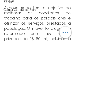
SEHAV
A nova sede tem o objetivo de 
Coluna Cultura em Foco
melhorar as condições de 
trabalho para os policiais civis e 
otimizar os serviços prestados à 
população. O imóvel foi alugado e 
reformado com investimentos 
privados de R$ 60 mil, incluindo a 
instalação de sistemas de 
segurança e climatização.
A delegada-geral Letícia Gamboge 
enfatizou a importância dessa 
nova estrutura para a Polícia Civil: 
"Agora temos um espaço à altura 
da cidade de Ipatinga, não só para 
os policiais, mas para a população, 
que merece um atendimento de 
qualidade".