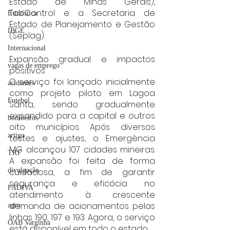
Estado de Minas Gerais), 
TabControl e a Secretaria de 
Estatística
Estado de Planejamento e Gestão 
IBGE
(Seplag).
Internacional
Expansão gradual e impactos 
vagas de emprego
positivos
O serviço foi lançado inicialmente 
acidentes
como projeto piloto em Lagoa 
Futebol
Santa, sendo gradualmente 
expandido para a capital e outros 
bombeiros
oito municípios. Após diversos 
artigo
testes e ajustes, o Emergência 
MG alcançou 107 cidades mineiras. 
TRT
A expansão foi feita de forma 
cuidadosa, a fim de garantir 
divulgação
segurança e eficácia no 
FADIVA
atendimento à crescente 
demanda de acionamentos pelas 
agro
linhas 190, 197 e 193. Agora, o serviço 
OAB Varginha
está disponível em todo o estado.