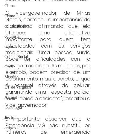
Clima
O vice-governador de Minas 
Crime
Gerais, destacou a importância da 
plataforma, afirmando que ela 
coluna juridica
oferece uma alternativa 
colunista
importante para quem tem 
dificuldades com os serviços 
esporte
tradicionais. "Uma pessoa surda 
Coluna Social
pode ter dificuldades com o 
serviço tradicional. As mulheres, por 
OAB
exemplo, podem precisar de um 
Mistério
acionamento mais discreto, o que 
é possível através do celular, 
ET de Varginha
garantindo uma resposta policial 
mais rápida e eficiente", ressaltou o 
Abrasel
Vice-gpvernador.
tecnologia
É importante observar que o 
Justiça
Emergência MG não substitui os 
artigos
números de emergência 