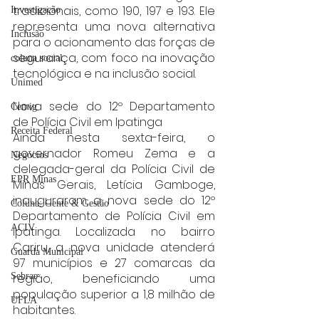
tradicionais, como 190, 197 e 193. Ele 
Investigação
representa uma nova alternativa 
Inclusão
para o acionamento das forças de 
segurança, com foco na inovação 
coluna social
tecnológica e na inclusão social.
Unimed
Nova sede do 12º Departamento 
Cemig
de Polícia Civil em Ipatinga
Receita Federal
Ainda nesta sexta-feira, o 
governador Romeu Zema e a 
Negócios
delegada-geral da Polícia Civil de 
EPR Minas
Minas Gerais, Letícia Gamboge, 
inauguraram a nova sede do 12º 
Coluna: Gente & Gestão
Departamento de Polícia Civil em 
ACIV
Ipatinga. Localizada no bairro 
Cariru, a nova unidade atenderá 
Guarda Municipal
97 municípios e 27 comarcas da 
região, beneficiando uma 
Sebrae
população superior a 1,8 milhão de 
UFLA
habitantes.