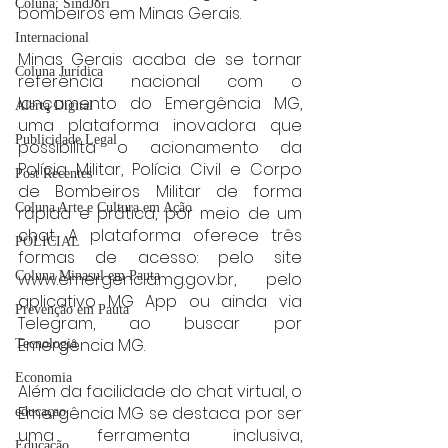
Coluna: SindJori
bombeiros em Minas Gerais.
Internacional
Minas Gerais acaba de se tornar 
Coluna Jurídica
referência nacional com o 
lançamento do Emergência MG, 
Alerta Digital
uma plataforma inovadora que 
Publicidade Legal
possibilita o acionamento da 
Polícia Militar, Polícia Civil e Corpo 
Post Recentes
de Bombeiros Militar de forma 
Coluna Arte e Cultura em Ação
rápida e prática, por meio de um 
chat. A plataforma oferece três 
POLICIAL
formas de acesso: pelo site 
www.emergencia.mg.gov.br, pelo 
Coluna Minasul em Pauta
aplicativo MG App ou ainda via 
Prevenção em Pauta
Telegram, ao buscar por 
Emergência MG.
Tecnologia
Economia
Além da facilidade do chat virtual, o 
Emergência MG se destaca por ser 
educaçao
uma ferramenta inclusiva, 
Educação