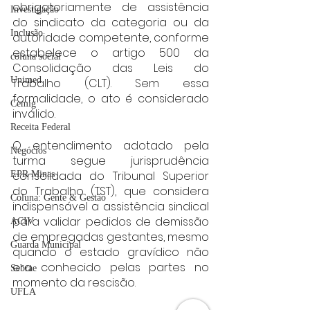
obrigatoriamente de assistência 
Investigação
do sindicato da categoria ou da 
Inclusão
autoridade competente, conforme 
estabelece o artigo 500 da 
coluna social
Consolidação das Leis do 
Unimed
Trabalho (CLT). Sem essa 
formalidade, o ato é considerado 
Cemig
inválido.
Receita Federal
O entendimento adotado pela 
Negócios
turma segue jurisprudência 
consolidada do Tribunal Superior 
EPR Minas
do Trabalho (TST), que considera 
Coluna: Gente & Gestão
indispensável a assistência sindical 
para validar pedidos de demissão 
ACIV
de empregadas gestantes, mesmo 
Guarda Municipal
quando o estado gravídico não 
era conhecido pelas partes no 
Sebrae
momento da rescisão.
UFLA