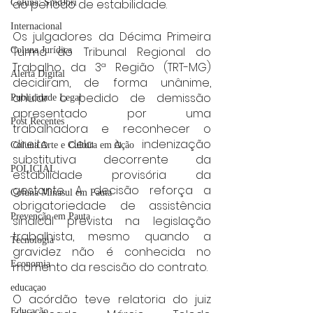
ao período de estabilidade.
Coluna: SindJori
Internacional
Os julgadores da Décima Primeira 
Turma do Tribunal Regional do 
Coluna Jurídica
Trabalho da 3ª Região (TRT-MG) 
Alerta Digital
decidiram, de forma unânime, 
anular o pedido de demissão 
Publicidade Legal
apresentado por uma 
Post Recentes
trabalhadora e reconhecer o 
direito dela à indenização 
Coluna Arte e Cultura em Ação
substitutiva decorrente da 
POLICIAL
estabilidade provisória da 
gestante. A decisão reforça a 
Coluna Minasul em Pauta
obrigatoriedade de assistência 
Prevenção em Pauta
sindical prevista na legislação 
trabalhista, mesmo quando a 
Tecnologia
gravidez não é conhecida no 
Economia
momento da rescisão do contrato.
educaçao
O acórdão teve relatoria do juiz 
Educação