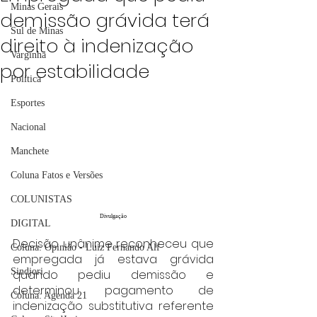
Minas Gerais
demissão grávida terá
Sul de Minas
direito à indenização
Varginha
por estabilidade
Política
Esportes
Nacional
Manchete
Coluna Fatos e Versões
COLUNISTAS
Divulgação
DIGITAL
Decisão unânime reconheceu que 
Coluna: Opinião - Luiz Fernando Alf
empregada já estava grávida 
Sindjori
quando pediu demissão e 
determinou pagamento de 
Coluna: Agenda 21
indenização substitutiva referente 