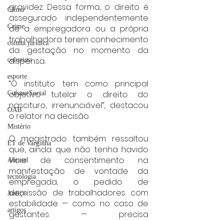
gravidez. Dessa forma, o direito é 
Clima
assegurado independentemente 
Crime
de a empregadora ou a própria 
trabalhadora terem conhecimento 
coluna juridica
da gestação no momento da 
dispensa.
colunista
esporte
“O instituto tem como principal 
objetivo tutelar o direito do 
Coluna Social
nascituro, irrenunciável”, destacou 
OAB
o relator na decisão.
Mistério
O magistrado também ressaltou 
ET de Varginha
que, ainda que não tenha havido 
vício de consentimento na 
Abrasel
manifestação de vontade da 
tecnologia
empregada, o pedido de 
demissão de trabalhadores com 
Justiça
estabilidade — como no caso de 
artigos
gestantes — precisa 