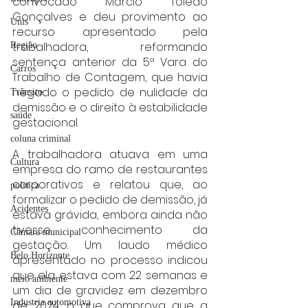
convocado Márcio Toledo 
Gonçalves e deu provimento ao 
Unis
recurso apresentado pela 
trabalhadora, reformando 
Região
sentença anterior da 5ª Vara do 
Carros
Trabalho de Contagem, que havia 
negado o pedido de nulidade da 
Trânsito
demissão e o direito à estabilidade 
saúde
gestacional.
coluna criminal
A trabalhadora atuava em uma 
Cultura
empresa do ramo de restaurantes 
corporativos e relatou que, ao 
politica
formalizar o pedido de demissão, já 
Acidentes
estava grávida, embora ainda não 
tivesse conhecimento da 
Câmara municipal
gestação. Um laudo médico 
Belo Horizonte
apresentado no processo indicou 
que ela estava com 22 semanas e 
meio ambiente
um dia de gravidez em dezembro 
Industria automotiva
de 2024, o que comprova que a 