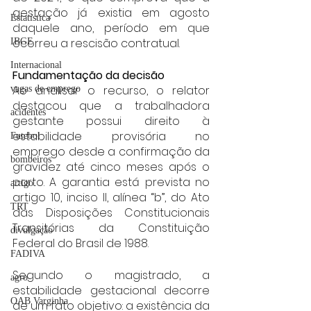
gestação já existia em agosto 
Estatística
daquele ano, período em que 
ocorreu a rescisão contratual.
IBGE
Internacional
Fundamentação da decisão
Ao analisar o recurso, o relator 
vagas de emprego
destacou que a trabalhadora 
acidentes
gestante possui direito à 
estabilidade provisória no 
Futebol
emprego desde a confirmação da 
bombeiros
gravidez até cinco meses após o 
parto. A garantia está prevista no 
artigo
artigo 10, inciso II, alínea “b”, do Ato 
TRT
das Disposições Constitucionais 
Transitórias da Constituição 
divulgação
Federal do Brasil de 1988.
FADIVA
Segundo o magistrado, a 
agro
estabilidade gestacional decorre 
OAB Varginha
de um fato objetivo: a existência da 