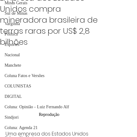
Minas Gerais
Unidos compra
Sul de Minas
mineradora brasileira de
Varginha
terras raras por US$ 2,8
Política
bilhões
Esportes
Nacional
Manchete
Coluna Fatos e Versões
COLUNISTAS
DIGITAL
Coluna: Opinião - Luiz Fernando Alf
Reprodução
Sindjori
Coluna: Agenda 21
Uma empresa dos Estados Unidos 