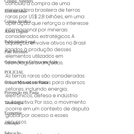
Coluna: SindJori
concluiu a compra de uma 
mineradora brasileira de terras 
Internacional
raras por US$ 2,8 bilhões, em uma 
Coluna Jurídica
operação que reforça o interesse 
internacional por minerais 
Alerta Digital
considerados estratégicos. A 
aquisição envolve ativos no Brasil 
Publicidade Legal
ligados à produção desses 
Post Recentes
elementos utilizados em 
tecnologias avançadas.
Coluna Arte e Cultura em Ação
POLICIAL
As terras raras são consideradas 
insumos essenciais para diversos 
Coluna Minasul em Pauta
setores, incluindo energia, 
Prevenção em Pauta
eletrônicos, defesa e indústria 
automotiva. Por isso, o movimento 
Tecnologia
ocorre em um contexto de disputa 
Economia
global por acesso a esses 
recursos.
educaçao
Educação