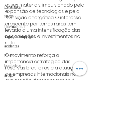
esses materiais, impulsionado pela 
Estatística
expansão de tecnologias e pela 
transição energética. O interesse 
IBGE
crescente por terras raras tem 
Internacional
levado a uma intensificação das 
negociações e investimentos no 
vagas de emprego
setor.
acidentes
O movimento reforça a 
Futebol
importância estratégica das 
bombeiros
reservas brasileiras e a atuação 
de empresas internacionais na 
artigo
exploração desses recursos. A 
TRT
operação também evidencia a 
relevância do país no cenário 
divulgação
global de minerais críticos.
FADIVA
nacional
Nacional
agro
OAB Varginha