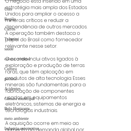
O negócio está inserido em uma 
estratégia mais ampla dos Estados 
Unis
Unidos para ampliar o acesso a 
minerais críticos e reduzir a 
Região
dependência de outros mercados. 
Carros
A operação também destaca o 
papel do Brasil como fornecedor 
Trânsito
relevante nesse setor.
saúde
O acordo inclui ativos ligados à 
coluna criminal
exploração e produção de terras 
Cultura
raras, que têm aplicação em 
produtos de alta tecnologia. Esses 
politica
minerais são fundamentais para a 
Acidentes
fabricação de componentes 
usados em equipamentos 
Câmara municipal
eletrônicos, sistemas de energia e 
Belo Horizonte
tecnologias industriais.
meio ambiente
A aquisição ocorre em meio ao 
aumento da demanda global por 
Industria automotiva