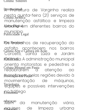
Coluna: SindJori
A Prefeitura de Varginha realiza 
Internacional
nesta quinta-feira (21) serviços de 
Coluna Jurídica
manutenção asfáltica e limpeza 
urbana em diferentes bairros do 
Alerta Digital
município.
Publicidade Legal
Os trabalhos de recuperação do 
Post Recentes
asfalto acontecem nos bairros 
Coluna Arte e Cultura em Ação
Corcetti, Santa Luiza e Jardim 
Orlândia. A administração municipal 
POLICIAL
orienta motoristas e pedestres a 
Coluna Minasul em Pauta
redobrarem a atenção ao 
transitarem pelas regiões devido à 
Prevenção em Pauta
movimentação de máquinas, 
Tecnologia
equipes e possíveis intervenções 
no tráfego.
Economia
educaçao
Além da manutenção viária, 
equipes de limpeza urbana 
Educação