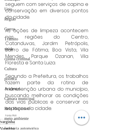
seguem com serviços de capina e 
Unis
conservação em diversos pontos 
da cidade.
Região
Carros
As ações de limpeza acontecem 
nas regiões do Centro, 
Trânsito
Catanduvas, Jardim Petrópolis, 
Bairro de Fátima, Boa Vista, Vila 
saúde
Mendes, Parque Ozanan, Vila 
coluna criminal
Floresta e Santa Luiza.
Cultura
Segundo a Prefeitura, os trabalhos 
politica
fazem parte da rotina de 
manutenção urbana do município, 
Acidentes
buscando melhorar as condições 
Câmara municipal
das vias públicas e conservar os 
espaços da cidade.
Belo Horizonte
Fonte: PMV
meio ambiente
varginha
Industria automotiva
Varginha