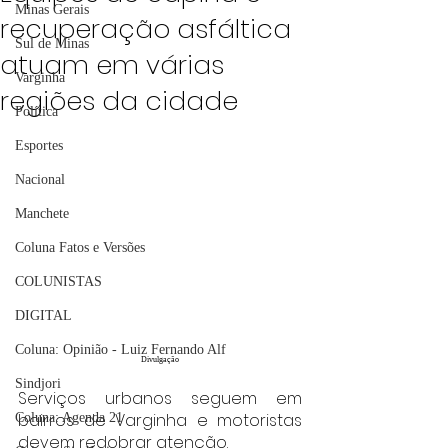
Minas Gerais
recuperação asfáltica
Sul de Minas
atuam em várias
Varginha
regiões da cidade
Política
Esportes
Nacional
Manchete
Coluna Fatos e Versões
COLUNISTAS
DIGITAL
Coluna: Opinião - Luiz Fernando Alf
Divulgação
Sindjori
Serviços urbanos seguem em 
bairros de Varginha e motoristas 
Coluna: Agenda 21
devem redobrar atenção.