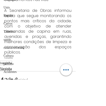
Unis
A Secretaria de Obras informou 
ainda que segue monitorando os 
Região
pontos mais críticos da cidade, 
Carros
com o objetivo de atender 
demandas de capina em ruas, 
Trânsito
avenidas e praças, garantindo 
saúde
melhores condições de limpeza e 
conservação dos espaços 
coluna criminal
públicos.
Cultura
Fonte:PMV
varginha
politica
Varginha
Acidentes
Câmara municipal
Belo Horizonte
meio ambiente
Posts Relacionados
Ver tudo
Industria automotiva