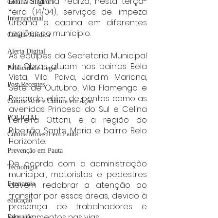
Em Varginha realiza, nesta terça-
Coluna: SindJori
feira (14/04), serviços de limpeza 
Internacional
urbana e capina em diferentes 
regiões do município.
Coluna Jurídica
Alerta Digital
As equipes da Secretaria Municipal 
de Obras atuam nos bairros Bela 
Publicidade Legal
Vista, Vila Paiva, Jardim Mariana, 
Post Recentes
Sete de Outubro, Vila Flamengo e 
Resende, além de pontos como as 
Coluna Arte e Cultura em Ação
avenidas Princesa do Sul e Celina 
POLICIAL
Ferreira Ottoni, e a região do 
Ribeirão Santa Maria e bairro Belo 
Coluna Minasul em Pauta
Horizonte.
Prevenção em Pauta
De acordo com a administração 
Tecnologia
municipal, motoristas e pedestres 
devem redobrar a atenção ao 
Economia
transitar por essas áreas, devido à 
educaçao
presença de trabalhadores e 
equipamentos nas vias.
Educação