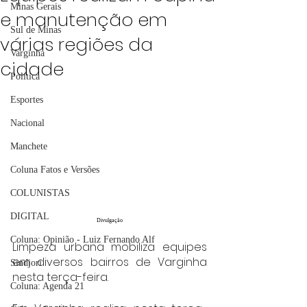
Minas Gerais
e manutenção em
Sul de Minas
várias regiões da
Varginha
cidade
Política
Esportes
Nacional
Manchete
Coluna Fatos e Versões
COLUNISTAS
DIGITAL
Divulgação
Coluna: Opinião - Luiz Fernando Alf
Limpeza urbana mobiliza equipes 
em diversos bairros de Varginha 
Sindjori
nesta terça-feira.
Coluna: Agenda 21