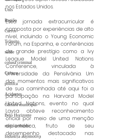
nos Estados Unidos.
Unis
Região
Essa jornada extracurricular é 
composta por experiências de alto 
Carros
nível, incluindo o Young Economic 
Trânsito
Forum, na Espanha, e conferências 
de grande prestígio como a Ivy 
saúde
League Model United Nations 
coluna criminal
Conference, vinculada à 
Universidade da Pensilvânia. Um 
Cultura
dos momentos mais significativos 
politica
de sua caminhada até aqui foi a 
Acidentes
participação na Harvard Model 
United Nations, evento no qual 
Câmara municipal
Laysa obteve reconhecimento 
Belo Horizonte
oficial por meio de uma menção 
diplomática, fruto de seu 
meio ambiente
desempenho destacado nas 
Industria automotiva