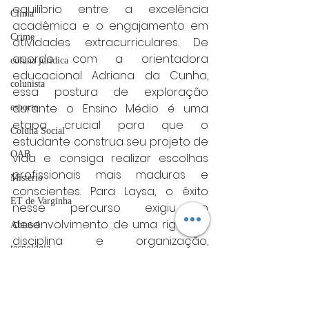
equilíbrio entre a excelência 
Clima
acadêmica e o engajamento em 
Crime
atividades extracurriculares. De 
acordo com a orientadora 
coluna juridica
educacional Adriana da Cunha, 
colunista
essa postura de exploração 
durante o Ensino Médio é uma 
esporte
etapa crucial para que o 
Coluna Social
estudante construa seu projeto de 
OAB
vida e consiga realizar escolhas 
profissionais mais maduras e 
Mistério
conscientes. Para Laysa, o êxito 
ET de Varginha
nesse percurso exigiu o 
desenvolvimento de uma rigorosa 
Abrasel
disciplina e organização, 
tecnologia
elementos necessários para 
Justiça
conciliar as demandas dos 
estudos com sua vida pessoal, 
artigos
reforçando a ideia de que o 