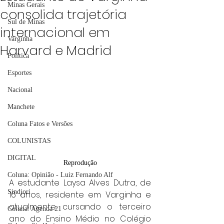
Minas Gerais
consolida trajetória
Sul de Minas
internacional em
Varginha
Harvard e Madrid
Política
Esportes
Nacional
Manchete
Coluna Fatos e Versões
COLUNISTAS
DIGITAL
Reprodução
Coluna: Opinião - Luiz Fernando Alf
A estudante Laysa Alves Dutra, de 
Sindjori
16 anos, residente em Varginha e 
atualmente cursando o terceiro 
Coluna: Agenda 21
ano do Ensino Médio no Colégio 