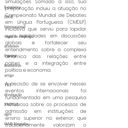
simulações. Somado a isso, sua 
Estatística
preparação incluiu a atuação no 
Campeonato Mundial de Debates 
IBGE
em Língua Portuguesa (CMDLP), 
Internacional
iniciativa que serviu para lapidar 
suas habilidades em discussões 
vagas de emprego
globais e fortalecer seu 
acidentes
entendimento sobre a complexa 
dinâmica das relações entre 
Futebol
países e a integração entre 
bombeiros
política e economia.
artigo
A decisão de se envolver nesses 
TRT
eventos internacionais foi 
divulgação
fundamentada em uma pesquisa 
minuciosa sobre os processos de 
FADIVA
admissão em instituições de 
agro
ensino superior no exterior, que 
OAB Varginha
tradicionalmente valorizam o 