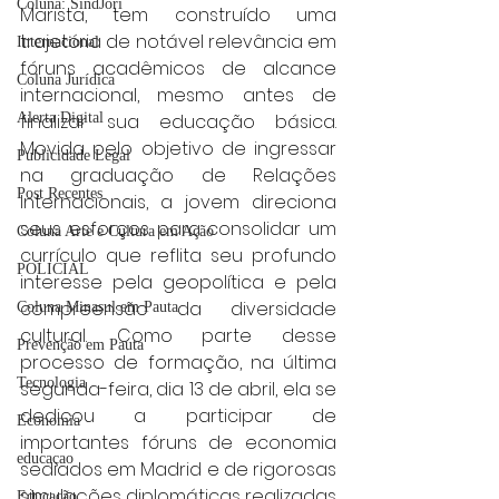
Coluna: SindJori
Marista, tem construído uma 
trajetória de notável relevância em 
Internacional
fóruns acadêmicos de alcance 
Coluna Jurídica
internacional, mesmo antes de 
Alerta Digital
finalizar sua educação básica. 
Movida pelo objetivo de ingressar 
Publicidade Legal
na graduação de Relações 
Post Recentes
Internacionais, a jovem direciona 
seus esforços para consolidar um 
Coluna Arte e Cultura em Ação
currículo que reflita seu profundo 
POLICIAL
interesse pela geopolítica e pela 
compreensão da diversidade 
Coluna Minasul em Pauta
cultural. Como parte desse 
Prevenção em Pauta
processo de formação, na última 
Tecnologia
segunda-feira, dia 13 de abril, ela se 
dedicou a participar de 
Economia
importantes fóruns de economia 
educaçao
sediados em Madrid e de rigorosas 
simulações diplomáticas realizadas 
Educação