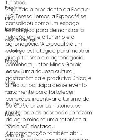
turístico.
Estatística
Segundo a presidente da Fecitur-
MG, Teresa Lemos, a Expocafé se 
IBGE
consolidou como um espaço 
estratégico para demonstrar a 
Internacional
relação entre o turismo e o 
vagas de emprego
agronegócio. “A Expocafé é um 
espaço estratégico para mostrar 
acidentes
que o turismo e o agronegócio 
Futebol
caminham juntos. Minas Gerais 
possui uma riqueza cultural, 
bombeiros
gastronômica e produtiva única, e 
artigo
a Fecitur participa desse evento 
justamente para fortalecer 
TRT
conexões, incentivar o turismo do 
divulgação
café e valorizar as histórias, os 
territórios e as pessoas que fazem 
FADIVA
do agro mineiro uma referência 
agro
nacional”, destacou.
A programação também abriu 
OAB Varginha