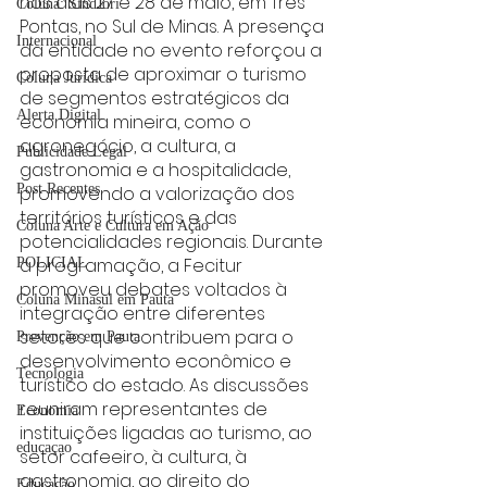
nos dias 27 e 28 de maio, em Três 
Coluna: SindJori
Pontas, no Sul de Minas. A presença 
Internacional
da entidade no evento reforçou a 
proposta de aproximar o turismo 
Coluna Jurídica
de segmentos estratégicos da 
Alerta Digital
economia mineira, como o 
agronegócio, a cultura, a 
Publicidade Legal
gastronomia e a hospitalidade, 
Post Recentes
promovendo a valorização dos 
territórios turísticos e das 
Coluna Arte e Cultura em Ação
potencialidades regionais. Durante 
a programação, a Fecitur 
POLICIAL
promoveu debates voltados à 
Coluna Minasul em Pauta
integração entre diferentes 
setores que contribuem para o 
Prevenção em Pauta
desenvolvimento econômico e 
Tecnologia
turístico do estado. As discussões 
reuniram representantes de 
Economia
instituições ligadas ao turismo, ao 
educaçao
setor cafeeiro, à cultura, à 
gastronomia, ao direito do 
Educação