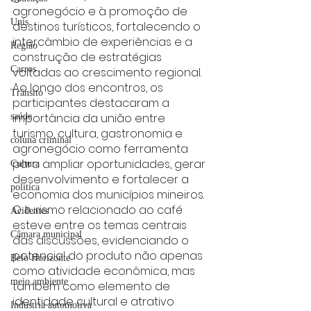
agronegócio e à promoção de 
Unis
destinos turísticos, fortalecendo o 
intercâmbio de experiências e a 
Região
construção de estratégias 
Carros
voltadas ao crescimento regional.
Ao longo dos encontros, os 
Trânsito
participantes destacaram a 
importância da união entre 
saúde
turismo, cultura, gastronomia e 
coluna criminal
agronegócio como ferramenta 
para ampliar oportunidades, gerar 
Cultura
desenvolvimento e fortalecer a 
politica
economia dos municípios mineiros. 
O turismo relacionado ao café 
Acidentes
esteve entre os temas centrais 
Câmara municipal
das discussões, evidenciando o 
potencial do produto não apenas 
Belo Horizonte
como atividade econômica, mas 
meio ambiente
também como elemento de 
identidade cultural e atrativo 
Industria automotiva