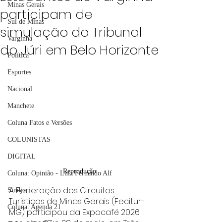
Minas Gerais
participam de
Sul de Minas
simulação do Tribunal
Varginha
do Júri em Belo Horizonte
Política
Esportes
Nacional
Manchete
Coluna Fatos e Versões
COLUNISTAS
DIGITAL
Reprodução
Coluna: Opinião - Luiz Fernando Alf
A Federação dos Circuitos 
Sindjori
Turísticos de Minas Gerais (Fecitur-
Coluna: Agenda 21
MG) participou da Expocafé 2026 