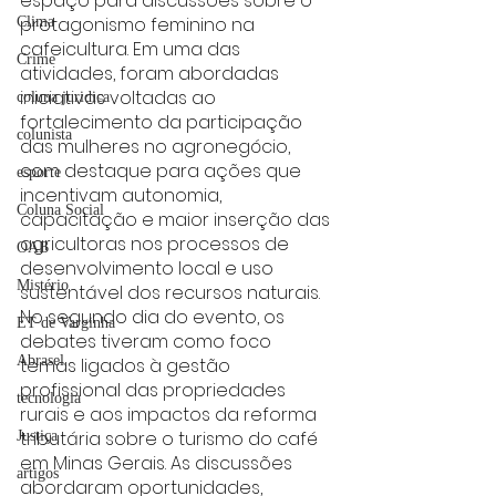
espaço para discussões sobre o 
protagonismo feminino na 
Clima
cafeicultura. Em uma das 
Crime
atividades, foram abordadas 
iniciativas voltadas ao 
coluna juridica
fortalecimento da participação 
colunista
das mulheres no agronegócio, 
com destaque para ações que 
esporte
incentivam autonomia, 
Coluna Social
capacitação e maior inserção das 
agricultoras nos processos de 
OAB
desenvolvimento local e uso 
Mistério
sustentável dos recursos naturais.
No segundo dia do evento, os 
ET de Varginha
debates tiveram como foco 
Abrasel
temas ligados à gestão 
profissional das propriedades 
tecnologia
rurais e aos impactos da reforma 
tributária sobre o turismo do café 
Justiça
em Minas Gerais. As discussões 
artigos
abordaram oportunidades, 