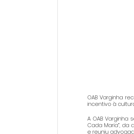
OAB Varginha rec
incentivo à cultura
A OAB Varginha se
Cada Maria”, da a
e reuniu advogad