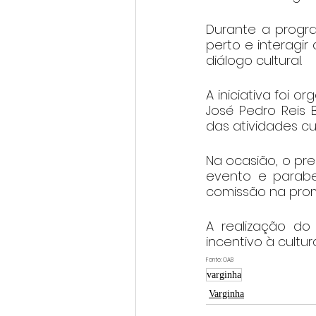
Durante a progr
perto e interagi
diálogo cultural.
A iniciativa foi 
José Pedro Reis 
das atividades cu
Na ocasião, o pr
evento e parabe
comissão na promo
A realização d
incentivo à cultu
Fonte: OAB
varginha
Varginha