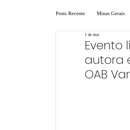
Posts Recente
Minas Gerais
1 de mai.
Coluna Fatos e Versões
Evento l
autora 
Coluna: Agenda 21
Colu
OAB Va
Publicidade Legal
Post 
Coluna Minasul em Pauta
Unis
Região
Carros