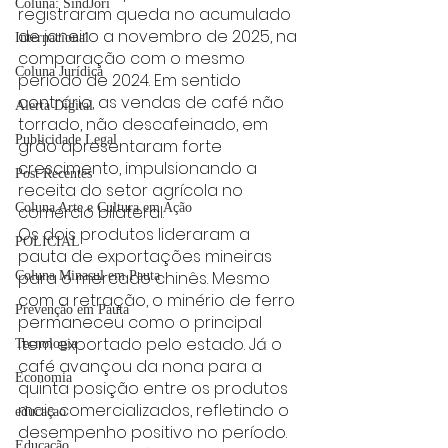
Coluna: SindJori
registraram queda no acumulado 
de janeiro a novembro de 2025, na 
Internacional
comparação com o mesmo 
Coluna Jurídica
período de 2024. Em sentido 
contrário, as vendas de café não 
Alerta Digital
torrado, não descafeinado, em 
Publicidade Legal
grão apresentaram forte 
crescimento, impulsionando a 
Post Recentes
receita do setor agrícola no 
Coluna Arte e Cultura em Ação
comércio bilateral.
Os dois produtos lideraram a 
POLICIAL
pauta de exportações mineiras 
para o mercado chinês. Mesmo 
Coluna Minasul em Pauta
com a retração, o minério de ferro 
Prevenção em Pauta
permaneceu como o principal 
item exportado pelo estado. Já o 
Tecnologia
café avançou da nona para a 
Economia
quinta posição entre os produtos 
mais comercializados, refletindo o 
educaçao
desempenho positivo no período.
Educação