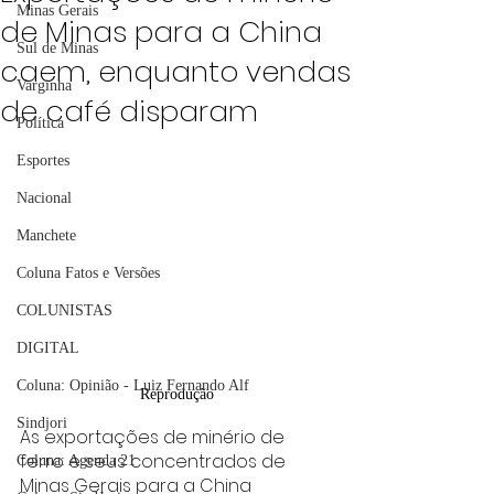
Minas Gerais
de Minas para a China
Sul de Minas
caem, enquanto vendas
Varginha
de café disparam
Política
Esportes
Nacional
Manchete
Coluna Fatos e Versões
COLUNISTAS
DIGITAL
Coluna: Opinião - Luiz Fernando Alf
Reprodução
Sindjori
As exportações de minério de 
ferro e seus concentrados de 
Coluna: Agenda 21
Minas Gerais para a China 