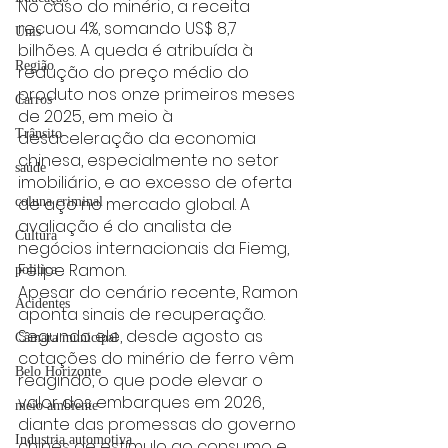
No caso do minério, a receita 
recuou 4%, somando US$ 8,7 
Unis
bilhões. A queda é atribuída à 
Região
redução do preço médio do 
produto nos onze primeiros meses 
Carros
de 2025, em meio à 
Trânsito
desaceleração da economia 
chinesa, especialmente no setor 
saúde
imobiliário, e ao excesso de oferta 
de aço no mercado global. A 
coluna criminal
avaliação é do analista de 
Cultura
negócios internacionais da Fiemg, 
Felipe Ramon.
politica
Apesar do cenário recente, Ramon 
Acidentes
aponta sinais de recuperação. 
Segundo ele, desde agosto as 
Câmara municipal
cotações do minério de ferro vêm 
Belo Horizonte
reagindo, o que pode elevar o 
valor dos embarques em 2026, 
meio ambiente
diante das promessas do governo 
Industria automotiva
chinês de estímulo ao consumo e 