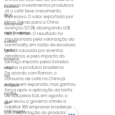
a novos investimentos produtivos.
Estatística
Já o café teve crescimento 
IBGE
expressivo. O valor exportado por 
Minas Gerais para a China 
Internacional
avançou 127,3%, alcançando US$ 
363,3 milhões. O resultado foi 
vagas de emprego
impulsionado pela valorização da 
acidentes
commodity, em razão da escassez 
global causada por eventos 
Futebol
climáticos, e pelo impacto do 
bombeiros
tarifaço imposto pelos Estados 
Unidos a produtos brasileiros.
artigo
De acordo com Ramon, o 
TRT
consumo de café na China já 
estava em expansão, mas ganhou 
divulgação
força após a aplicação da tarifa 
FADIVA
de 40% pelos EUA, em agosto, o 
que levou o governo chinês a 
agro
habilitar 183 empresas brasileiras 
OAB Varginha
para exportação do produto. Com 