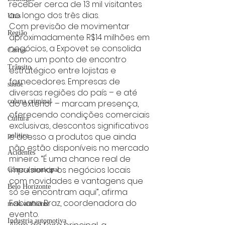
receber cerca de 13 mil visitantes 
ao longo dos três dias.
Unis
Com previsão de movimentar 
Região
aproximadamente R$14 milhões em 
negócios, a Expovet se consolida 
Carros
como um ponto de encontro 
Trânsito
estratégico entre lojistas e 
fornecedores. Empresas de 
saúde
diversas regiões do país – e até 
coluna criminal
do exterior – marcam presença, 
oferecendo condições comerciais 
Cultura
exclusivas, descontos significativos 
e acesso a produtos que ainda 
politica
não estão disponíveis no mercado 
Acidentes
mineiro. “É uma chance real de 
impulsionar os negócios locais 
Câmara municipal
com novidades e vantagens que 
Belo Horizonte
só se encontram aqui”, afirma 
Fabiana Braz, coordenadora do 
meio ambiente
evento.
Industria automotiva