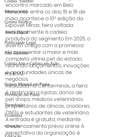
Coluna: SindJori
encontro marcado em Belo 
Horizonte: entre os dias 16 e 18 de 
Internacional
maio, acontece a 10ª edição da 
Coluna Jurídica
Expovet Minas, feira voltada 
exclusivamente à cadeia 
Alerta Digital
produtiva do segmento. Em 2025, o 
Publicidade Legal
evento chega com a promessa 
de apresentar a maior e mais 
Post Recentes
completa vitrine pet do estado, 
Coluna Arte e Cultura em Ação
reunindo lançamentos, inovações 
e oportunidades únicas de 
POLICIAL
negócios.
Coluna Minasul em Pauta
Realizada no Centerminas, a feira 
é destinada a lojistas, donos de 
Prevenção em Pauta
pet shops, médicos veterinários, 
proprietários de clínicas, criadores, 
Tecnologia
ONGs e estudantes de veterinária. 
Economia
A entrada é gratuita, mediante 
credenciamento prévio online. A 
educaçao
expectativa da organização é 
Educação