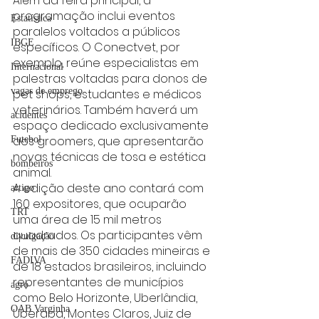
Além da feira principal, a 
programação inclui eventos 
Estatística
paralelos voltados a públicos 
IBGE
específicos. O Conectvet, por 
exemplo, reúne especialistas em 
Internacional
palestras voltadas para donos de 
vagas de emprego
pet shops, estudantes e médicos 
veterinários. Também haverá um 
acidentes
espaço dedicado exclusivamente 
aos groomers, que apresentarão 
Futebol
novas técnicas de tosa e estética 
bombeiros
animal.
A edição deste ano contará com 
artigo
160 expositores, que ocuparão 
TRT
uma área de 15 mil metros 
quadrados. Os participantes vêm 
divulgação
de mais de 350 cidades mineiras e 
FADIVA
de 18 estados brasileiros, incluindo 
representantes de municípios 
agro
como Belo Horizonte, Uberlândia, 
OAB Varginha
Uberaba, Montes Claros, Juiz de 