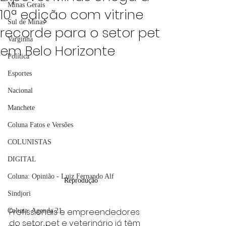
Minas Gerais
10ª edição com vitrine
Sul de Minas
recorde para o setor pet
Varginha
em Belo Horizonte
Política
Esportes
Nacional
Manchete
Coluna Fatos e Versões
COLUNISTAS
DIGITAL
Coluna: Opinião - Luiz Fernando Alf
Reprodução
Sindjori
Profissionais e empreendedores 
Coluna: Agenda 21
do setor pet e veterinário já têm 