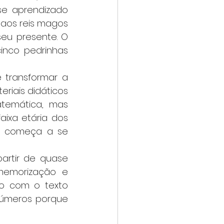
e aprendizado 
aos reis magos 
u presente. O 
nco pedrinhas 
riais didáticos 
atemática, mas 
xa etária dos 
s começa a se 
memorização e 
o com o texto 
números porque 