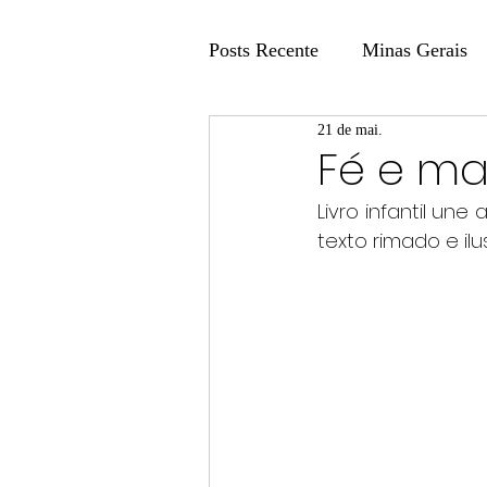
Posts Recente
Minas Gerais
21 de mai.
Coluna Fatos e Versões
Fé e m
Livro infantil un
Coluna: Agenda 21
Colu
texto rimado e il
Publicidade Legal
Post 
Coluna Minasul em Pauta
Unis
Região
Carros