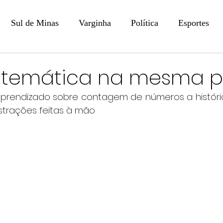
Sul de Minas
Varginha
Política
Esportes
COLUNISTAS
DIGITAL
Coluna: Opinião - Luiz F
atemática na mesma p
e aprendizado sobre contagem de números a história
na: SindJori
Internacional
Coluna Jurídica
Aler
ustrações feitas à mão
Recentes
Coluna Arte e Cultura em Ação
POLICIAL
Prevenção em Pauta
Tecnologia
Economia
e