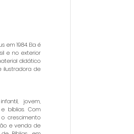
 em 1984. Ela é 
l e no exterior 
erial didático 
ilustradora de 
fantil, jovem, 
e bíblias. Com 
o crescimento 
ção e venda de 
de Bíblias, em 