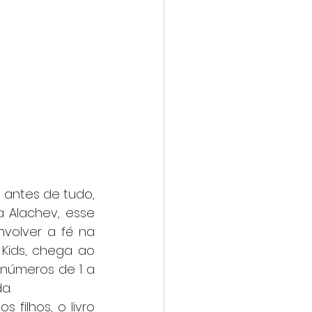
 Alachev, esse 
olver a fé na 
 Kids, chega ao 
úmeros de 1 a 
a.
filhos, o livro 