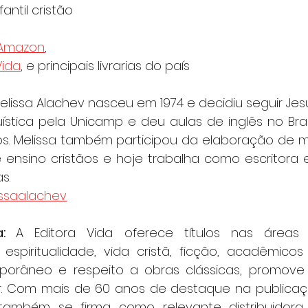
fantil cristão
Amazon
, 
Vida
, e principais livrarias do país
elissa Alachev nasceu em 1974 e decidiu seguir Jesus
stica pela Unicamp e deu aulas de inglês no Brasi
s. Melissa também participou da elaboração de mat
ensino cristãos e hoje trabalha como escritora e 
s.
ssaalachev
a: 
A Editora Vida oferece títulos nas áreas in
espiritualidade, vida cristã, ficção, acadêmicos 
orâneo e respeito a obras clássicas, promove 
itor. Com mais de 60 anos de destaque na publica
ã, também se firma como relevante distribuidora 