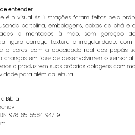
 de entender 
 usando cartolina, embalagens, caixas de chá e ou
rtados e montados à mão, sem geração de
 figura carrega textura e irregularidade, com 
e e cores com a opacidade real dos papéis so
a crianças em fase de desenvolvimento sensorial. Ao
nos a produzirem suas próprias colagens com mate
idade para além da leitura.
a Bíblia
lachev
ISBN: 978-65-5584-947-9
cm