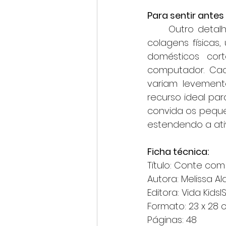
Para sentir antes
	Outro detalhe é o visual. As ilustrações foram feitas pela própria autora com 
colagens físicas,
domésticos co
computador. Cada
variam levement
recurso ideal par
convida os peque
estendendo a ativ
Ficha técnica: 
Título: Conte com 
Autora: Melissa A
Editora: Vida Kids
Formato: 23 x 28 
Páginas: 48