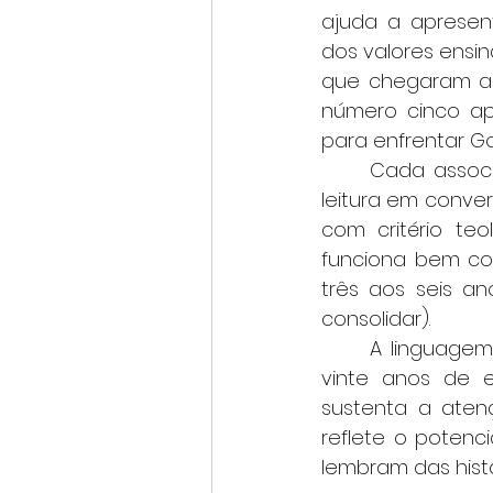
ajuda a apresen
dos valores ensi
que chegaram ao
número cinco ap
para enfrentar Gol
	Cada associação permite retomar o trecho bíblico original e transformar a 
leitura em conver
com critério teo
funciona bem co
três aos seis a
consolidar).
	A linguagem em rimas, desenvolvida por Melissa Alachev a partir de quase 
vinte anos de e
sustenta a aten
reflete o potenc
lembram das histó