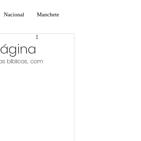
Nacional
Manchete
ernando Alf
Sindjori
ágina
s bíblicas, com 
ta Digital
ducaçao
Educação