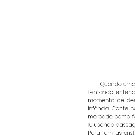
	Quando uma criança aprende que um mais um é dois, ela está, antes de tudo, 
tentando entende
momento de des
infância. Conte co
mercado como fe
10 usando passag
Para famílias cri