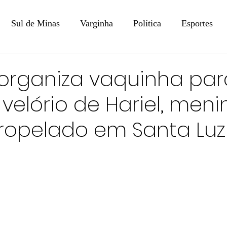
Sul de Minas
Varginha
Política
Esportes
COLUNISTAS
DIGITAL
Coluna: Opinião - Luiz F
 organiza vaquinha par
velório de Hariel, meni
na: SindJori
Internacional
Coluna Jurídica
Aler
ropelado em Santa Luz
Recentes
Coluna Arte e Cultura em Ação
POLICIAL
Prevenção em Pauta
Tecnologia
Economia
e