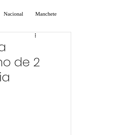
Nacional
Manchete
ernando Alf
Sindjori
a
no de 2
ta Digital
ia
ducaçao
Educação