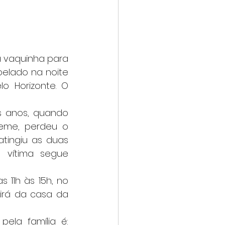
elado na noite 
 Horizonte. O 
eme, perdeu o 
tingiu as duas 
 vítima segue 
rá da casa da 
	Quem puder ajudar com doações, a chave PIX divulgada pela família é: 