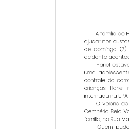
	A família de Hariel Lucas, de apenas 2 anos, está realizando uma vaquinha para 
ajudar nos custo
de domingo (7) e
acidente acontec
	Hariel estava sentado na calçada com outra criança, de seis anos, quando 
uma adolescente
controle do carr
crianças. Hariel
internada na UPA 
	O velório de Hariel está marcado para esta terça-feira (9), das 11h às 15h, no 
Cemitério Belo 
família, na Rua Ma