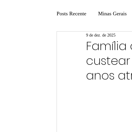
Posts Recente
Minas Gerais
9 de dez. de 2025
Coluna Fatos e Versões
Família
custear 
Coluna: Agenda 21
Colu
anos at
Publicidade Legal
Post 
Coluna Minasul em Pauta
Unis
Região
Carros