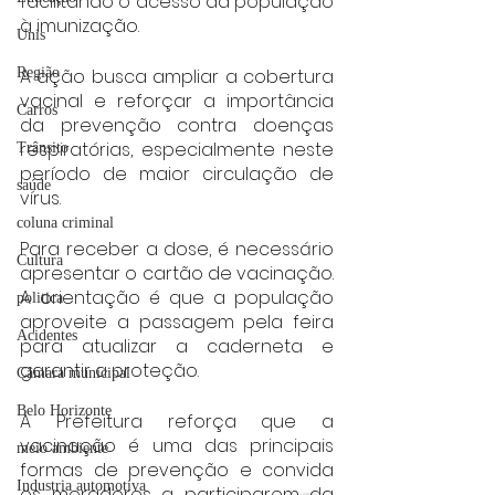
facilitando o acesso da população 
à imunização.
Unis
Região
A ação busca ampliar a cobertura 
vacinal e reforçar a importância 
Carros
da prevenção contra doenças 
respiratórias, especialmente neste 
Trânsito
período de maior circulação de 
saúde
vírus.
coluna criminal
Para receber a dose, é necessário 
Cultura
apresentar o cartão de vacinação. 
A orientação é que a população 
politica
aproveite a passagem pela feira 
Acidentes
para atualizar a caderneta e 
garantir a proteção.
Câmara municipal
Belo Horizonte
A Prefeitura reforça que a 
vacinação é uma das principais 
meio ambiente
formas de prevenção e convida 
Industria automotiva
os moradores a participarem da 