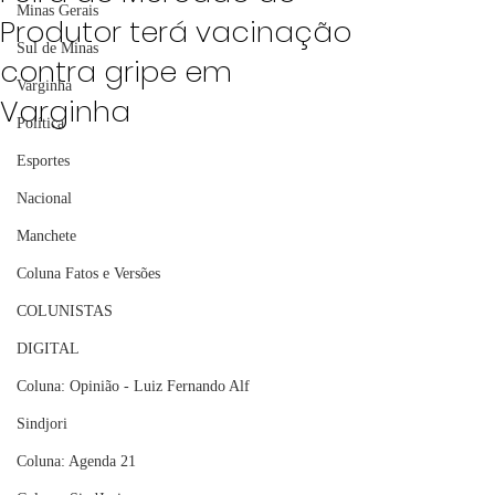
Minas Gerais
Produtor terá vacinação
Sul de Minas
contra gripe em
Varginha
Varginha
Política
Esportes
Nacional
Manchete
Coluna Fatos e Versões
COLUNISTAS
DIGITAL
Coluna: Opinião - Luiz Fernando Alf
Sindjori
Coluna: Agenda 21