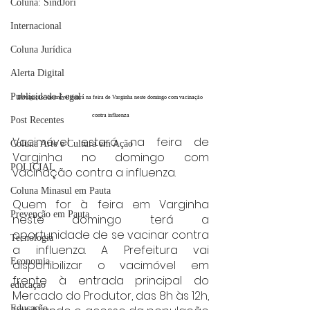
Coluna: SindJori
Internacional
Coluna Jurídica
Alerta Digital
Publicidade Legal
Divulgação/Vacimóvel estará na feira de Varginha neste domingo com vacinação 
contra influenza
Post Recentes
Vacimóvel estará na feira de 
Coluna Arte e Cultura em Ação
Varginha no domingo com 
POLICIAL
vacinação contra a influenza.
Coluna Minasul em Pauta
Quem for à feira em Varginha 
Prevenção em Pauta
neste domingo terá a 
oportunidade de se vacinar contra 
Tecnologia
a influenza. A Prefeitura vai 
Economia
disponibilizar o vacimóvel em 
frente à entrada principal do 
educaçao
Mercado do Produtor, das 8h às 12h, 
Educação