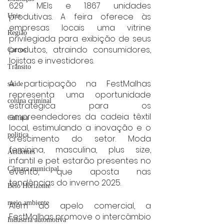
629 MEIs e 1.867 unidades 
produtivas. A feira oferece às 
Unis
empresas locais uma vitrine 
Região
privilegiada para exibição de seus 
produtos, atraindo consumidores, 
Carros
lojistas e investidores.
Trânsito
A participação na FestMalhas 
saúde
representa uma oportunidade 
coluna criminal
estratégica para os 
empreendedores da cadeia têxtil 
Cultura
local, estimulando a inovação e o 
politica
crescimento do setor. Moda 
feminina, masculina, plus size, 
Acidentes
infantil e pet estarão presentes no 
Câmara municipal
evento, que aposta nas 
tendências do inverno 2025.
Belo Horizonte
meio ambiente
Além do apelo comercial, a 
FestMalhas promove o intercâmbio 
Industria automotiva