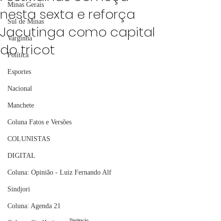
Minas Gerais
nesta sexta e reforça
Sul de Minas
Jacutinga como capital
Varginha
do tricot
Política
Esportes
Nacional
Manchete
Coluna Fatos e Versões
COLUNISTAS
DIGITAL
Coluna: Opinião - Luiz Fernando Alf
Sindjori
Coluna: Agenda 21
Divulgação