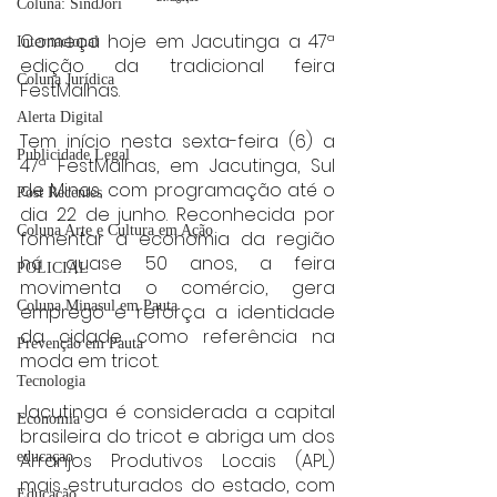
Coluna: SindJori
Começa hoje em Jacutinga a 47ª 
Internacional
edição da tradicional feira 
Coluna Jurídica
FestMalhas.
Alerta Digital
Tem início nesta sexta-feira (6) a 
Publicidade Legal
47ª FestMalhas, em Jacutinga, Sul 
de Minas, com programação até o 
Post Recentes
dia 22 de junho. Reconhecida por 
Coluna Arte e Cultura em Ação
fomentar a economia da região 
há quase 50 anos, a feira 
POLICIAL
movimenta o comércio, gera 
Coluna Minasul em Pauta
emprego e reforça a identidade 
da cidade como referência na 
Prevenção em Pauta
moda em tricot.
Tecnologia
Jacutinga é considerada a capital 
Economia
brasileira do tricot e abriga um dos 
educaçao
Arranjos Produtivos Locais (APL) 
mais estruturados do estado, com 
Educação