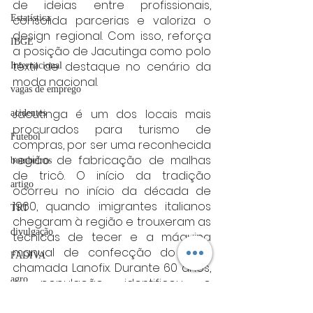
de ideias entre profissionais, 
Estatística
consolida parcerias e valoriza o 
design regional. Com isso, reforça 
IBGE
a posição de Jacutinga como polo 
têxtil de destaque no cenário da 
Internacional
moda nacional.
vagas de emprego
Jacutinga é um dos locais mais 
acidentes
procurados para turismo de 
Futebol
compras, por ser uma reconhecida 
região de fabricação de malhas 
bombeiros
de tricô. O início da tradição 
artigo
ocorreu no início da década de 
1960, quando imigrantes italianos 
TRT
chegaram à região e trouxeram as 
divulgação
técnicas de tecer e a máquina 
manual de confecção do tricô, 
FADIVA
chamada Lanofix. Durante 60 anos, 
agro
a população identificou o 
potencial econômico da prática e 
OAB Varginha