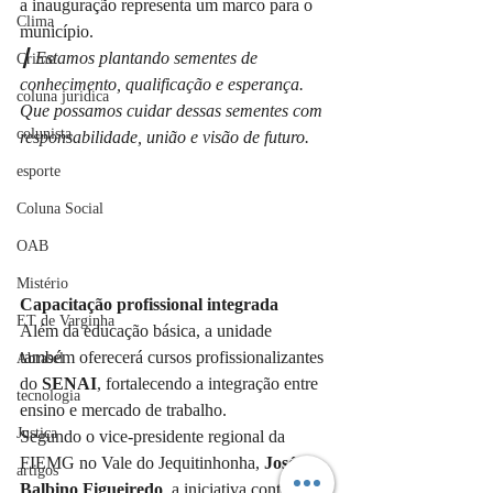
a inauguração representa um marco para o 
Clima
município.
┃ Estamos plantando sementes de 
Crime
conhecimento, qualificação e esperança. 
coluna juridica
Que possamos cuidar dessas sementes com 
colunista
responsabilidade, união e visão de futuro.
esporte
Coluna Social
OAB
Mistério
Capacitação profissional integrada
ET de Varginha
Além da educação básica, a unidade 
também oferecerá cursos profissionalizantes 
Abrasel
do 
SENAI
, fortalecendo a integração entre 
tecnologia
ensino e mercado de trabalho.
Justiça
Segundo o vice-presidente regional da 
FIEMG no Vale do Jequitinhonha, 
José 
artigos
Balbino Figueiredo
, a iniciativa contribui 