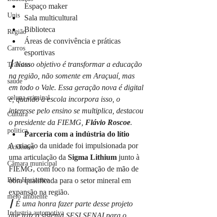
Espaço maker
Unis
Sala multicultural
Biblioteca
Região
Áreas de convivência e práticas 
Carros
esportivas
┃ Nosso objetivo é transformar a educação 
Trânsito
na região, não somente em Araçuaí, mas 
saúde
em todo o Vale. Essa geração nova é digital 
coluna criminal
e, quando a escola incorpora isso, o 
interesse pelo ensino se multiplica, destacou 
Cultura
o presidente da FIEMG, 
Flávio Roscoe
.
politica
Parceria com a indústria do lítio
A criação da unidade foi impulsionada por 
Acidentes
uma articulação da 
Sigma Lithium
 junto à 
Câmara municipal
FIEMG, com foco na formação de mão de 
obra qualificada para o setor mineral em 
Belo Horizonte
expansão na região.
meio ambiente
┃ É uma honra fazer parte desse projeto 
Industria automotiva
que traz o sistema SESI SENAI para o 