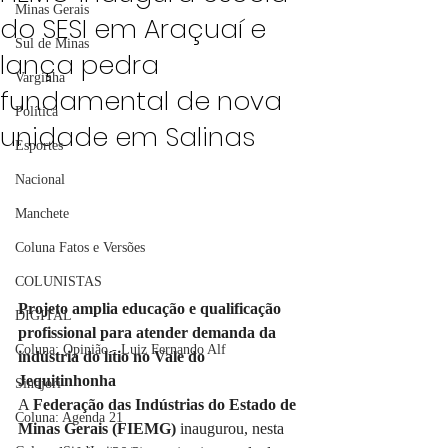
Minas Gerais
do SESI em Araçuaí e
Sul de Minas
lança pedra
Varginha
fundamental de nova
Política
unidade em Salinas
Esportes
Nacional
Manchete
Coluna Fatos e Versões
COLUNISTAS
Projeto amplia educação e qualificação 
DIGITAL
profissional para atender demanda da 
Coluna: Opinião - Luiz Fernando Alf
indústria do lítio no Vale do 
Jequitinhonha
Sindjori
A 
Federação das Indústrias do Estado de 
Coluna: Agenda 21
Minas Gerais (FIEMG) 
inaugurou, nesta 