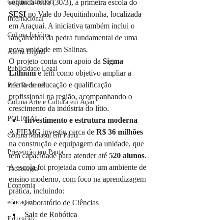
segunda-feira (30/3), a primeira escola do 
Coluna: SindJori
SESI 
no Vale do Jequitinhonha, localizada 
Internacional
em Araçuaí. A iniciativa também inclui o 
Coluna Jurídica
lançamento da pedra fundamental de uma 
nova unidade em Salinas.
Alerta Digital
O projeto conta com apoio da 
Sigma 
Publicidade Legal
Lithium
 e tem como objetivo ampliar a 
oferta de educação e qualificação 
Post Recentes
profissional na região, acompanhando o 
Coluna Arte e Cultura em Ação
crescimento da indústria do lítio.
POLICIAL
Investimento e estrutura moderna
A FIEMG investiu cerca de 
R$ 36 milhões
Coluna Minasul em Pauta
na construção e equipagem da unidade, que 
Prevenção em Pauta
tem capacidade para atender até 
520 alunos
.
A escola foi projetada como um ambiente de 
Tecnologia
ensino moderno, com foco na aprendizagem 
Economia
prática, incluindo:
Laboratório de Ciências
educaçao
Sala de Robótica
Educação