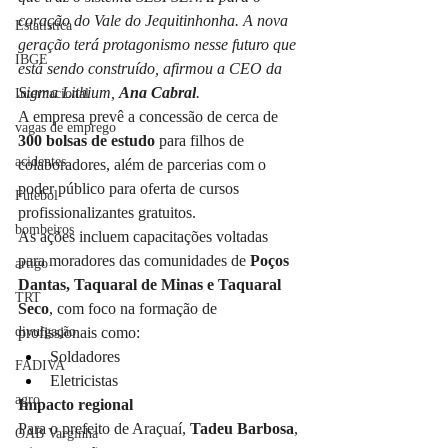
coração do Vale do Jequitinhonha. A nova 
Estatística
geração terá protagonismo nesse futuro que 
IBGE
está sendo construído, afirmou a CEO da 
Sigma Lithium, 
Ana Cabral
.
Internacional
A empresa prevê a concessão de cerca de 
vagas de emprego
300 bolsas de estudo
 para filhos de 
acidentes
colaboradores, além de parcerias com o 
poder público para oferta de cursos 
Futebol
profissionalizantes gratuitos.
bombeiros
As ações incluem capacitações voltadas 
para moradores das comunidades de 
Poços 
artigo
Dantas, Taquaral de Minas e Taquaral 
TRT
Seco
, com foco na formação de 
profissionais como:
divulgação
Soldadores
FADIVA
Eletricistas
agro
Impacto regional
Para o prefeito de Araçuaí, 
Tadeu Barbosa
, 
OAB Varginha