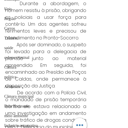
	Durante a abordagem, o 
Unis
homem resistiu à prisão, obrigando 
os policiais a usar força para 
Região
contê-lo. Um dos agentes sofreu 
Carros
ferimentos leves e precisou de 
atendimento no Pronto-Socorro.
Trânsito
	Após ser dominado, o suspeito 
saúde
foi levado para a delegacia de 
plantão junto ao material 
coluna criminal
apreendido. Em seguida, foi 
Cultura
encaminhado ao Presídio de Poços 
politica
de Caldas, onde permanece à 
disposição da Justiça.
Acidentes
	De acordo com a Polícia Civil, 
Câmara municipal
o mandado de prisão temporária 
contra ele estava relacionado a 
Belo Horizonte
uma investigação em andamento 
meio ambiente
sobre tráfico de drogas conduzida 
Industria automotiva
pela 1ª Delegacia do município.