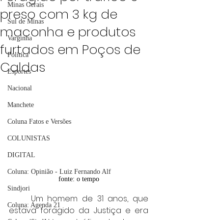
Minas Gerais
preso com 3 kg de
Sul de Minas
maconha e produtos
Varginha
furtados em Poços de
Política
Caldas
Esportes
Nacional
Manchete
Coluna Fatos e Versões
COLUNISTAS
DIGITAL
Coluna: Opinião - Luiz Fernando Alf
fonte: o tempo
Sindjori
	Um homem de 31 anos, que 
Coluna: Agenda 21
estava foragido da Justiça e era 