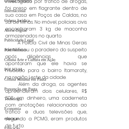
investigado por tráfico de drogas, 
Coluna: SindJori
foi preso em flagrante dentro de 
Internacional
sua casa em Poços de Caldas, no 
Coluna Jurídica
Sul de Minas. No imóvel, policiais civis 
encontraram 3 kg de maconha 
Alerta Digital
armazenados no quarto.
Publicidade Legal
	A Polícia Civil de Minas Gerais 
identificou o paradeiro do suspeito 
Post Recentes
após diligências 	que 
Coluna Arte e Cultura em Ação
apontaram que ele havia se 
mudado para o bairro Itamaraty, 
POLICIAL
na região Leste da cidade.
Coluna Minasul em Pauta
	Além da droga, os agentes 
Prevenção em Pauta
apreenderam dois celulares, R$ 
306 em dinheiro, uma caderneta 
Tecnologia
com anotações relacionadas ao 
Economia
tráfico e duas televisões que, 
segundo a PCMG, eram produtos 
educaçao
de furto.
Educação