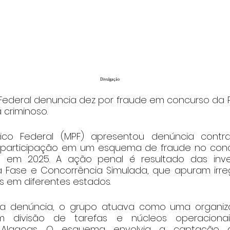
Divulgação
o Federal denuncia dez por fraude em concurso da Po
criminoso.
blico Federal (MPF) apresentou denúncia contr
 participação em um esquema de fraude no concu
do em 2025. A ação penal é resultado das inve
 Fase e Concorrência Simulada, que apuram irre
s em diferentes estados.
 denúncia, o grupo atuava como uma organiza
om divisão de tarefas e núcleos operacionai
Alagoas. O esquema envolvia a captação d