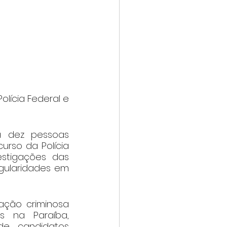
lícia Federal e 
a dez pessoas 
rso da Polícia 
stigações das 
gularidades em 
ção criminosa 
s na Paraíba, 
e candidatos 