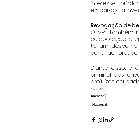
interesse públi
embaraço à inves
Revogação de be
O MPF também inf
colaboração pre
teriam descumpr
continuar pratican
Diante disso, o 
criminal dos env
prejuízos causado
Fonte:  MPF
nacional
Nacional