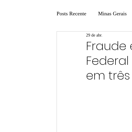
Posts Recente
Minas Gerais
29 de abr.
Coluna Fatos e Versões
Fraude 
Federal
Coluna: Agenda 21
Colu
em três
Publicidade Legal
Post 
Coluna Minasul em Pauta
Unis
Região
Carros