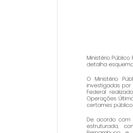
Ministério Públic
detalha esquema 
O Ministério Pú
investigadas por
Federal realiza
Operações Última
certames público
De acordo com a
estruturada, c
Pernambuco e 