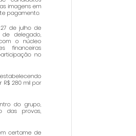
 das imagens em 
ante pagamento.
27 de julho de 
 de delegado, 
 com o núcleo 
 financeiras 
rticipação no 
estabelecendo 
 R$ 280 mil por 
tro do grupo, 
o das provas, 
em certame de 