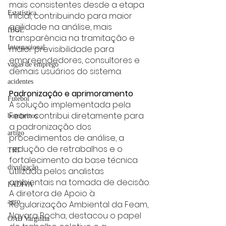
mais consistentes desde a etapa 
Estatística
inicial, contribuindo para maior 
agilidade na análise, mais 
IBGE
transparência na tramitação e 
maior previsibilidade para 
Internacional
empreendedores, consultores e 
vagas de emprego
demais usuários do sistema.
acidentes
Padronização e aprimoramento
Futebol
A solução implementada pela 
Feam contribui diretamente para 
bombeiros
a padronização dos 
artigo
procedimentos de análise, a 
redução de retrabalhos e o 
TRT
fortalecimento da base técnica 
divulgação
utilizada pelos analistas 
ambientais na tomada de decisão.
FADIVA
A diretora de Apoio à 
agro
Regularização Ambiental da Feam, 
Nayara Rocha, destacou o papel 
OAB Varginha