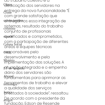
do trabalho coletivo e a 
dedicação dos servidores na 
Clima
entrega da nova funcionalidade. “É 
Crime
com grande satisfação que 
entregamos essa integração de 
coluna juridica
sistemas, resultado do trabalho 
colunista
conjunto de profissionais 
qualificados e comprometidos, 
esporte
com a participação de diferentes 
Coluna Social
áreas e equipes técnicas 
responsáveis pelo 
OAB
desenvolvimento e pela 
Mistério
implementação das soluções. A 
atuação integrada e o empenho 
ET de Varginha
diário dos servidores são 
Abrasel
fundamentais para aprimorar as 
ferramentas de trabalho e elevar 
tecnologia
a qualidade dos serviços 
prestados à sociedade”, ressaltou.
Justiça
De acordo com o presidente da 
artigos
fundação, Edson de Resende 