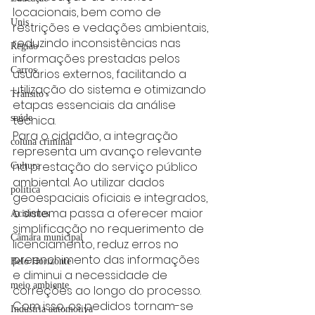
locacionais, bem como de 
Unis
restrições e vedações ambientais, 
reduzindo inconsistências nas 
Região
informações prestadas pelos 
Carros
usuários externos, facilitando a 
utilização do sistema e otimizando 
Trânsito
etapas essenciais da análise 
técnica.
saúde
Para o cidadão, a integração 
coluna criminal
representa um avanço relevante 
na prestação do serviço público 
Cultura
ambiental. Ao utilizar dados 
politica
geoespaciais oficiais e integrados, 
o sistema passa a oferecer maior 
Acidentes
simplificação no requerimento de 
Câmara municipal
licenciamento, reduz erros no 
preenchimento das informações 
Belo Horizonte
e diminui a necessidade de 
meio ambiente
correções ao longo do processo. 
Com isso, os pedidos tornam-se 
Industria automotiva