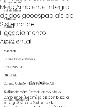
Minas Gerais
Meio Ambiente integra
Sul de Minas
dados geoespaciais ao
Varginha
Sistema de
Política
Licenciamento
Esportes
Ambiental
Nacional
Manchete
Coluna Fatos e Versões
COLUNISTAS
DIGITAL
Reprodução
Coluna: Opinião - Luiz Fernando Alf
A Fundação Estadual do Meio 
Sindjori
Ambiente (Feam) já disponibiliza a 
Coluna: Agenda 21
integração do Sistema de 