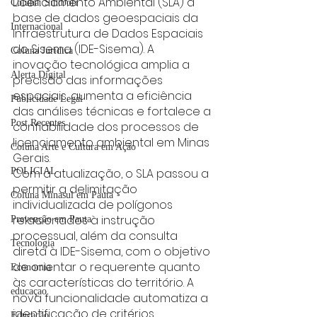
Licenciamento Ambiental (SLA) à 
Coluna: SindJori
base de dados geoespaciais da 
Internacional
Infraestrutura de Dados Espaciais 
do Sisema (IDE-Sisema). A 
Coluna Jurídica
inovação tecnológica amplia a 
Alerta Digital
precisão das informações 
espaciais, aumenta a eficiência 
Publicidade Legal
das análises técnicas e fortalece a 
Post Recentes
confiabilidade dos processos de 
licenciamento ambiental em Minas 
Coluna Arte e Cultura em Ação
Gerais.
Com a atualização, o SLA passou a 
POLICIAL
permitir a delimitação 
Coluna Minasul em Pauta
individualizada de polígonos 
relacionados à instrução 
Prevenção em Pauta
processual, além da consulta 
Tecnologia
direta à IDE-Sisema, com o objetivo 
de orientar o requerente quanto 
Economia
às características do território. A 
educaçao
nova funcionalidade automatiza a 
identificação de critérios 
Educação