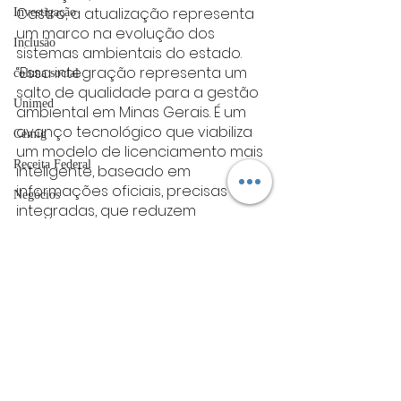
Castro, a atualização representa 
Investigação
um marco na evolução dos 
Inclusão
sistemas ambientais do estado. 
“Essa integração representa um 
coluna social
salto de qualidade para a gestão 
Unimed
ambiental em Minas Gerais. É um 
avanço tecnológico que viabiliza 
Cemig
um modelo de licenciamento mais 
Receita Federal
inteligente, baseado em 
informações oficiais, precisas e 
Negócios
integradas, que reduzem 
EPR Minas
inconsistências, conferem maior 
celeridade aos processos e 
Coluna: Gente & Gestão
fortalecem a tomada de decisão 
técnica”, afirmou.
ACIV
O presidente ressaltou ainda que 
Guarda Municipal
o avanço está alinhado às 
diretrizes de transformação digital 
Sebrae
do Governo de Minas. “Essa 
UFLA
evolução tecnológica reafirma o 