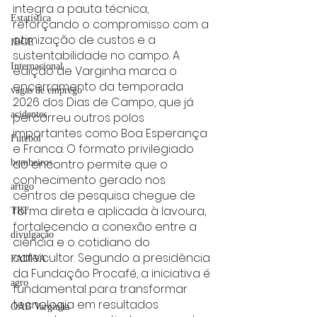
integra a pauta técnica, 
Estatística
reforçando o compromisso com a 
otimização de custos e a 
IBGE
sustentabilidade no campo. A 
Internacional
edição de Varginha marca o 
encerramento da temporada 
vagas de emprego
2026 dos Dias de Campo, que já 
acidentes
percorreu outros polos 
importantes como Boa Esperança 
Futebol
e Franca. O formato privilegiado 
do encontro permite que o 
bombeiros
conhecimento gerado nos 
artigo
centros de pesquisa chegue de 
forma direta e aplicada à lavoura, 
TRT
fortalecendo a conexão entre a 
divulgação
ciência e o cotidiano do 
cafeicultor. Segundo a presidência 
FADIVA
da Fundação Procafé, a iniciativa é 
agro
fundamental para transformar 
tecnologia em resultados 
OAB Varginha