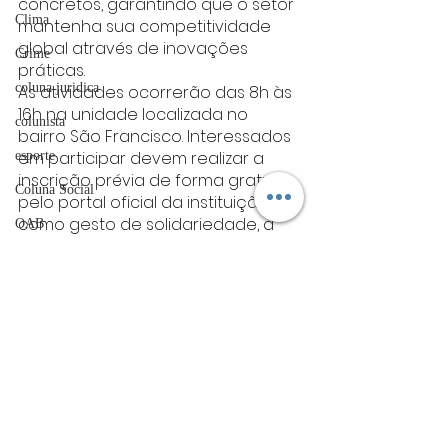
concretos, garantindo que o setor 
Clima
mantenha sua competitividade 
global através de inovações 
Crime
práticas.
coluna juridica
As atividades ocorrerão das 8h às 
16h na unidade localizada no 
colunista
bairro São Francisco. Interessados 
em participar devem realizar a 
esporte
inscrição prévia de forma gratuita 
Coluna Social
pelo portal oficial da instituição e, 
como gesto de solidariedade, a 
OAB
organização solicita a doação de 
Mistério
pelo menos um quilo de alimento 
não perecível no dia do evento. 
ET de Varginha
Após o cerimonial de abertura, os 
Abrasel
grupos percorrerão a 
propriedade para observar de 
tecnologia
perto os avanços tecnológicos 
Justiça
que prometem moldar o futuro da 
cafeicultura na região.
artigos
varginha
Manchete
agro