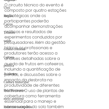
O circuito técnico do evento é 
Unis
composto por quatro estações 
estratégicas onde os 
Região
participantes poderão 
Carros
acompanhar demonstrações 
práticas e resultados de 
Trânsito
experimentos conduzidos por 
saúde
pesquisadores. Além da gestão 
hídrica, os profissionais e 
coluna criminal
produtores terão acesso a 
Cultura
análises detalhadas sobre a 
queda de frutos em cafeeiros, 
politica
incluindo a quantificação de 
perdas, e discussões sobre o 
Acidentes
impacto da desbrota na 
Câmara municipal
produtividade de diferentes 
cultivares. O uso de plantas de 
Belo Horizonte
cobertura como ferramenta 
meio ambiente
essencial para o manejo e 
conservação do solo também 
Industria automotiva