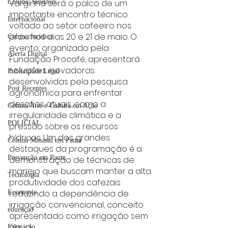
Varginha será o palco de um 
Coluna: SindJori
importante encontro técnico 
Internacional
voltado ao setor cafeeiro nos 
próximos dias 20 e 21 de maio. O 
Coluna Jurídica
evento, organizado pela 
Alerta Digital
Fundação Procafé, apresentará 
soluções inovadoras 
Publicidade Legal
desenvolvidas pela pesquisa 
Post Recentes
agronômica para enfrentar 
desafios atuais, como a 
Coluna Arte e Cultura em Ação
irregularidade climática e a 
POLICIAL
pressão sobre os recursos 
hídricos. Um dos grandes 
Coluna Minasul em Pauta
destaques da programação é a 
Prevenção em Pauta
demonstração de técnicas de 
manejo que buscam manter a alta 
Tecnologia
produtividade dos cafezais 
reduzindo a dependência de 
Economia
irrigação convencional, conceito 
educaçao
apresentado como irrigação sem 
água.
Educação