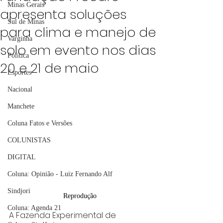
Minas Gerais
apresenta soluções
Sul de Minas
para clima e manejo de
Varginha
solo em evento nos dias
Política
20 e 21 de maio
Esportes
Nacional
Manchete
Coluna Fatos e Versões
COLUNISTAS
DIGITAL
Coluna: Opinião - Luiz Fernando Alf
Sindjori
Reprodução
Coluna: Agenda 21
A Fazenda Experimental de 