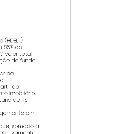
 (HDEL11) 
a 85% do 
O valor total 
ação do fundo 
or da 
a 
rtir da 
o Imobiliário 
tário de R$ 
pagamento em 
 que, somado à 
 efetivamente 