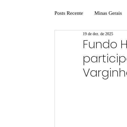
Posts Recente
Minas Gerais
19 de dez. de 2025
Coluna Fatos e Versões
Fundo H
partici
Coluna: Agenda 21
Colu
Varginh
Publicidade Legal
Post 
Coluna Minasul em Pauta
Unis
Região
Carros