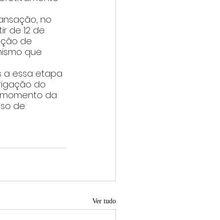
ansação, no 
ir de 12 de 
ação de 
nismo que 
s a essa etapa 
brigação do 
no momento da 
sso de 
Ver tudo