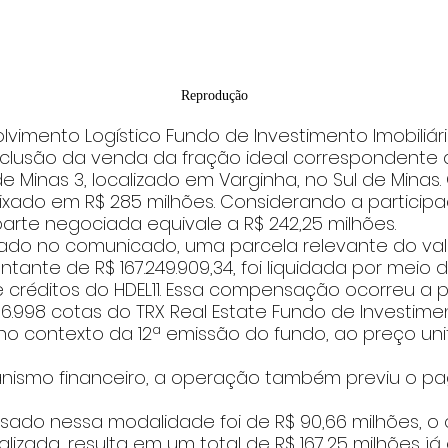
Reprodução
imento Logístico Fundo de Investimento Imobiliário
lusão da venda da fração ideal correspondente 
de Minas 3, localizado em Varginha, no Sul de Minas. 
fixado em R$ 285 milhões. Considerando a particip
parte negociada equivale a R$ 242,25 milhões.
do no comunicado, uma parcela relevante do val
tante de R$ 167.249.909,34, foi liquidada por meio d
réditos do HDEL11. Essa compensação ocorreu a pa
66.998 cotas do TRX Real Estate Fundo de Investiment
a no contexto da 12ª emissão do fundo, ao preço uni
nismo financeiro, a operação também previu o 
sado nessa modalidade foi de R$ 90,66 milhões, o
zada, resulta em um total de R$ 167,25 milhões já