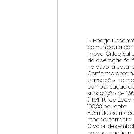
O Hedge Desenvolv
comunicou a conc
imóvel Citlog Sul 
da operação foi 
no ativo, a cota-
Conforme detalha
transação, no mon
compensação de c
subscrição de 1.6
(TRXF11), realizad
100,33 por cota.
Além desse meca
moeda corrente. 
O valor desembol
compensação reali