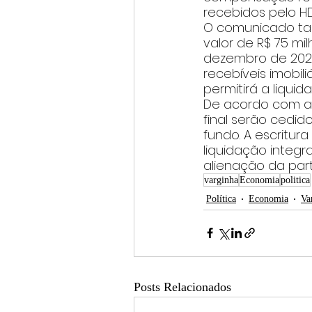
recebidos pelo HD
O comunicado ta
valor de R$ 75 mil
dezembro de 2025
recebíveis imobil
permitirá a liquid
De acordo com as
final serão cedid
fundo. A escritu
liquidação integr
alienação da parti
varginha
Economia
politica
Política
Economia
Va
Posts Relacionados