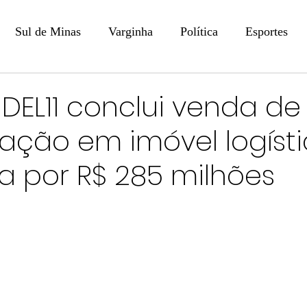
Sul de Minas
Varginha
Política
Esportes
COLUNISTAS
DIGITAL
Coluna: Opinião - Luiz F
DEL11 conclui venda de
pação em imóvel logíst
na: SindJori
Internacional
Coluna Jurídica
Aler
a por R$ 285 milhões
Recentes
Coluna Arte e Cultura em Ação
POLICIAL
Prevenção em Pauta
Tecnologia
Economia
e