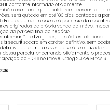
EL11, conforme informado oficialmente.
mbém esclarece que o saldo remanescente da tr
hões, será quitado em até 180 dias, contados a part
. Esse pagamento ocorrerá por meio da securitiz
iários originados da própria venda do imóvel, meca
ação da parcela final do negócio.
 informações divulgadas, os créditos relacionado
os à securitizadora em caráter definitivo, sem coo
ra definitiva de compra e venda será formalizada 
al dessa parcela, encerrando oficialmente o proce
cipação do HDEL11 no imóvel Citlog Sul de Minas 3.
rginha