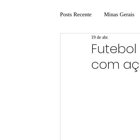
Posts Recente
Minas Gerais
19 de abr.
Coluna Fatos e Versões
Futebol 
com açã
Coluna: Agenda 21
Colu
Publicidade Legal
Post 
Coluna Minasul em Pauta
Unis
Região
Carros