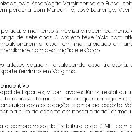
ganizada pela Associação Varginhense de Futsal, sob
 em parceria com Marquinho, José Lourenço, Vitor 
partida, o momento simboliza o reconhecimento 
ongo de sete anos. O projeto teve início com atle
impulsionaram o futsal feminino na cidade e mantê
modalidade com dedicação e esforço.
s atletas seguem fortalecendo essa trajetória, 
sporte feminino em Varginha.
e incentivo
ipal de Esportes, Milton Tavares Júnior, ressaltou a
nto representa muito mais do que um jogo. É o 
construída com dedicação e amor ao esporte. Valor
ecer o futuro do esporte em nossa cidade”, afirmou.
orça o compromisso da Prefeitura e da SEMEL com