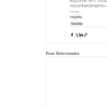
esporte em todas
reconhecimento d
Fonte: PMV
varginha
Varginha
Posts Relacionados