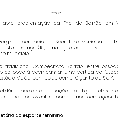
Divulgação
o abre programação da final do Bairrão em V
Varginha, por meio da Secretaria Municipal de Es
 neste domingo (19) uma ação especial voltada à 
no município.
do tradicional Campeonato Bairrão, entre Assoc
blico poderá acompanhar uma partida de futebol
Estádio Melão, conhecido como “Gigante do Sion”.
olidária, mediante a doação de 1 kg de alimento 
áter social do evento e contribuindo com ações b
jetória do esporte feminino