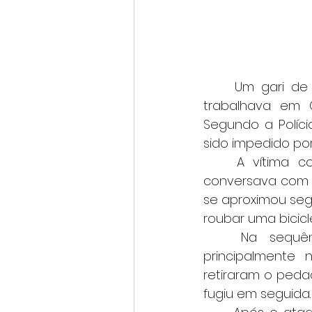
	Um gari de 28 anos foi agredido com um pedaço de madeira enquanto 
trabalhava em Go
Segundo a Polícia
sido impedido por
	A vítima contou que realizava a coleta de lixo próximo à rodoviária e 
conversava com 
se aproximou seg
roubar uma bicicl
	Na sequência, o suspeito desferiu vários golpes, atingindo o gari 
principalmente 
retiraram o peda
fugiu em seguida.