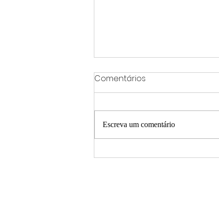
Comentários
Escreva um comentário
Bancário de Uberlândia é
indenizado após trabalha
durante período de
licença-paternidade