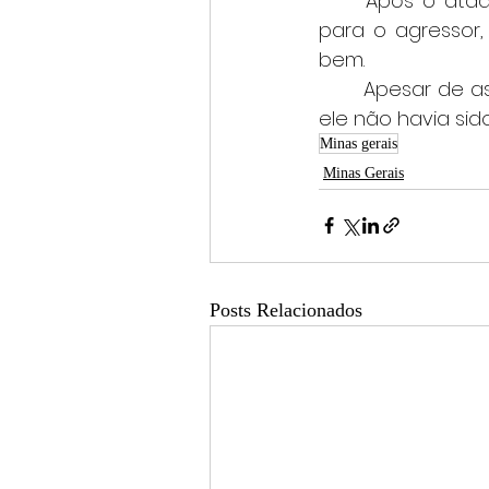
	Após o ataque, o gari gravou um vídeo nas redes sociais pedindo orações 
para o agressor,
bem.
	Apesar de as características do suspeito terem sido repassadas aos militares, 
ele não havia si
Minas gerais
Minas Gerais
Posts Relacionados