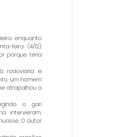
feira (4/12). 
r porque teria 
nto, um homem 
e atrapalhou a 
 intervieram, 
uasse. O autor 