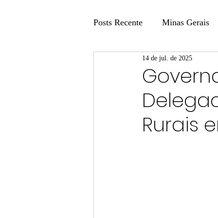
Posts Recente
Minas Gerais
14 de jul. de 2025
Coluna Fatos e Versões
Govern
Delegac
Coluna: Agenda 21
Colu
Rurais 
Publicidade Legal
Post 
Coluna Minasul em Pauta
Unis
Região
Carros