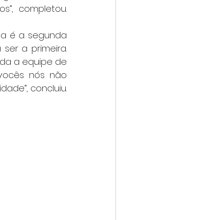
”, completou. 
er a primeira. 
da a equipe de 
ocês nós não 
ade”, concluiu.