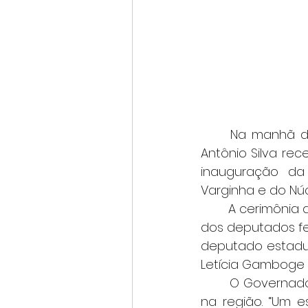
	Na manhã desta sexta-feira (11) o Prefeito Leonardo Ciacci e o vice-prefeito 
Antônio Silva re
inauguração da
Varginha e do Núc
	A cerimônia aconteceu na Cidade Administrativa e contou com a participação 
dos deputados fed
deputado estadual
Letícia Gamboge 
	O Governador disse em sua fala que 14 delegacias estão sendo inauguradas 
na região. “Um e