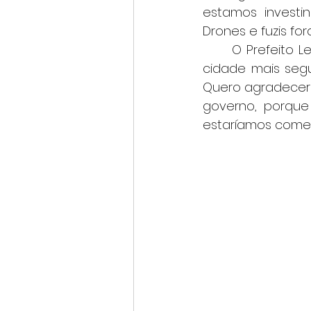
estamos investi
Drones e fuzis fo
	O Prefeito Leonardo Ciacci agradeceu e lembrou que Varginha é a segunda 
cidade mais segu
Quero agradecer a
governo, porqu
estaríamos comem