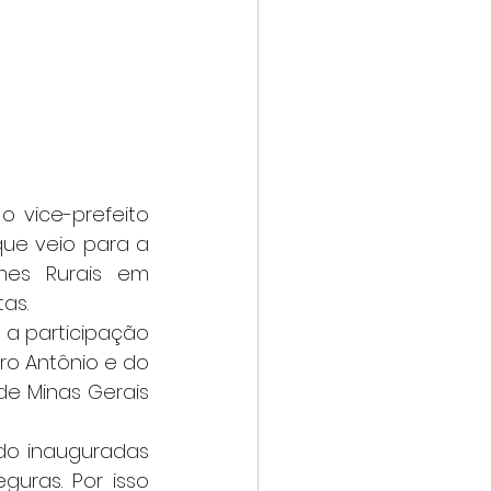
ue veio para a 
mes Rurais em 
as.
ro Antônio e do 
de Minas Gerais 
ras. Por isso 