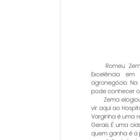
	Romeu Zema e o Prefeito Ciacci também visitaram o SENAR (Centro de 
Excelência em 
agronegócio. Na 
pode conhecer o 
	Zema elogiou as instalações e o atendimento prestado no HBP. “Fiz questão de 
vir aqui ao Hospi
Varginha é uma r
Gerais. É uma ci
quem ganha é a p