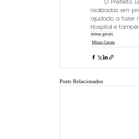
	O Prefeito Leonardo Ciacci agradeceu ao Governador por todas as ações 
realizadas em pr
ajudado a fazer 
Hospital e também
minas gerais
Minas Gerais
Posts Relacionados