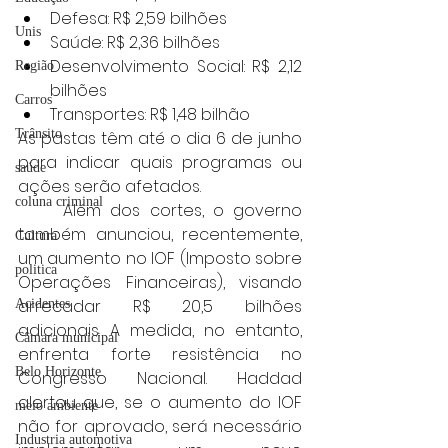
Defesa: R$ 2,59 bilhões
Unis
Saúde: R$ 2,36 bilhões
Desenvolvimento Social: R$ 2,12 
Região
bilhões
Carros
Transportes: R$ 1,48 bilhão
Trânsito
As pastas têm até o dia 6 de junho 
para indicar quais programas ou 
saúde
ações serão afetados.
coluna criminal
	Além dos cortes, o governo 
também anunciou, recentemente, 
Cultura
um aumento no IOF (Imposto sobre 
politica
Operações Financeiras), visando 
arrecadar R$ 20,5 bilhões 
Acidentes
adicionais. A medida, no entanto, 
Câmara municipal
enfrenta forte resistência no 
Belo Horizonte
Congresso Nacional. Haddad 
alertou que, se o aumento do IOF 
meio ambiente
não for aprovado, será necessário 
Industria automotiva