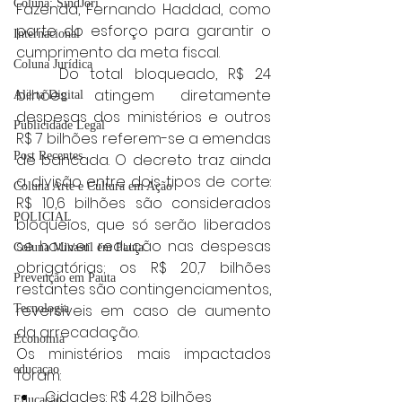
Coluna: SindJori
Fazenda, Fernando Haddad, como 
parte do esforço para garantir o 
Internacional
cumprimento da meta fiscal.
Coluna Jurídica
	Do total bloqueado, R$ 24 
bilhões atingem diretamente 
Alerta Digital
despesas dos ministérios e outros 
Publicidade Legal
R$ 7 bilhões referem-se a emendas 
Post Recentes
de bancada. O decreto traz ainda 
a divisão entre dois tipos de corte: 
Coluna Arte e Cultura em Ação
R$ 10,6 bilhões são considerados 
POLICIAL
bloqueios, que só serão liberados 
se houver redução nas despesas 
Coluna Minasul em Pauta
obrigatórias; os R$ 20,7 bilhões 
Prevenção em Pauta
restantes são contingenciamentos, 
reversíveis em caso de aumento 
Tecnologia
da arrecadação.
Economia
Os ministérios mais impactados 
educaçao
foram:
Cidades: R$ 4,28 bilhões
Educação