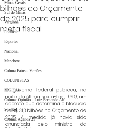
Minas Gerais
bilhões do Orçamento
Sul de Minas
de 2025 para cumprir
Varginha
meta fiscal
Política
Esportes
Nacional
Manchete
Coluna Fatos e Versões
COLUNISTAS
O governo federal publicou, na 
DIGITAL
noite da última sexta-feira (30), um 
Coluna: Opinião - Luiz Fernando Alf
decreto que determina o bloqueio 
de R$ 31,3 bilhões no Orçamento de 
Sindjori
2025. A medida já havia sido 
Coluna: Agenda 21
anunciada pelo ministro da 