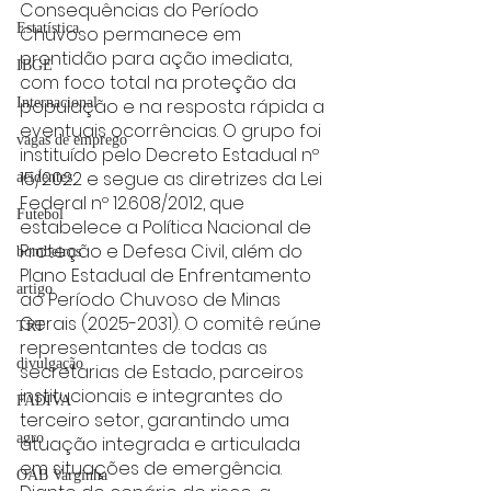
Consequências do Período 
Estatística
Chuvoso permanece em 
prontidão para ação imediata, 
IBGE
com foco total na proteção da 
Internacional
população e na resposta rápida a 
eventuais ocorrências. O grupo foi 
vagas de emprego
instituído pelo Decreto Estadual nº 
15/2022 e segue as diretrizes da Lei 
acidentes
Federal nº 12.608/2012, que 
Futebol
estabelece a Política Nacional de 
Proteção e Defesa Civil, além do 
bombeiros
Plano Estadual de Enfrentamento 
artigo
ao Período Chuvoso de Minas 
Gerais (2025-2031). O comitê reúne 
TRT
representantes de todas as 
divulgação
secretarias de Estado, parceiros 
institucionais e integrantes do 
FADIVA
terceiro setor, garantindo uma 
agro
atuação integrada e articulada 
em situações de emergência.
OAB Varginha