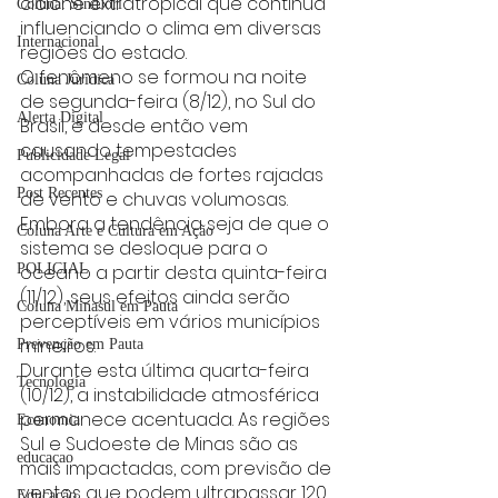
ciclone extratropical que continua 
Coluna: SindJori
influenciando o clima em diversas 
Internacional
regiões do estado. 
O fenômeno se formou na noite 
Coluna Jurídica
de segunda-feira (8/12), no Sul do 
Alerta Digital
Brasil, e desde então vem 
causando tempestades 
Publicidade Legal
acompanhadas de fortes rajadas 
Post Recentes
de vento e chuvas volumosas. 
Embora a tendência seja de que o 
Coluna Arte e Cultura em Ação
sistema se desloque para o 
POLICIAL
oceano a partir desta quinta-feira 
(11/12), seus efeitos ainda serão 
Coluna Minasul em Pauta
perceptíveis em vários municípios 
mineiros.
Prevenção em Pauta
Durante esta última quarta-feira 
Tecnologia
(10/12), a instabilidade atmosférica 
permanece acentuada. As regiões 
Economia
Sul e Sudoeste de Minas são as 
educaçao
mais impactadas, com previsão de 
ventos que podem ultrapassar 120 
Educação