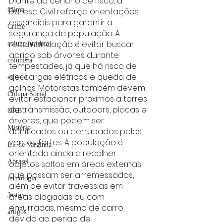
Diante do cenário de risco, a 
Clima
Defesa Civil reforça orientações 
essenciais para garantir a 
Crime
segurança da população. A 
recomendação é evitar buscar 
coluna juridica
abrigo sob árvores durante 
colunista
tempestades, já que há risco de 
descargas elétricas e queda de 
esporte
galhos. Motoristas também devem 
Coluna Social
evitar estacionar próximos a torres 
de transmissão, outdoors, placas e 
OAB
árvores, que podem ser 
Mistério
danificados ou derrubados pelos 
ventos fortes. A população é 
ET de Varginha
orientada ainda a recolher 
Abrasel
objetos soltos em áreas externas 
que possam ser arremessados, 
tecnologia
além de evitar travessias em 
Justiça
áreas alagadas ou com 
enxurradas, mesmo de carro, 
artigos
devido ao perigo de 