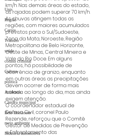
km/h. Nas demais áreas do estado, 
Unis
as rajadas podem superar 70 km/h. 
As chuvas atingem todas as 
Região
regiões, com maiores acumulados 
Carros
previstos para o Sul/Sudoeste, 
Zona da Mata, Noroeste, Região 
Trânsito
Metropolitana de Belo Horizonte, 
saúde
Oeste de Minas, Central Mineira e 
Vale do Rio Doce. Em alguns 
coluna criminal
pontos, há possibilidade de 
ocorrência de granizo, enquanto 
Cultura
em outras áreas as precipitações 
politica
devem ocorrer de forma mais 
isolada ao longo do dia, mas ainda 
Acidentes
exigem atenção.
Câmara municipal
O coordenador estadual de 
Defesa Civil, coronel Paulo 
Belo Horizonte
Rezende, reforçou que o Comitê 
meio ambiente
Gestor de Medidas de Prevenção 
e Enfrentamento das 
Industria automotiva