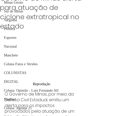
Minas Gerais
para atuação de
Sul de Minas
ciclone extratropical no
Varginha
estado
Política
Esportes
Nacional
Manchete
Coluna Fatos e Versões
COLUNISTAS
DIGITAL
Reprodução
Coluna: Opinião - Luiz Fernando Alf
O Governo de Minas, por meio da 
Defesa Civil Estadual, emitiu um 
Sindjori
alerta para os impactos 
Coluna: Agenda 21
provocados pela atuação de um 