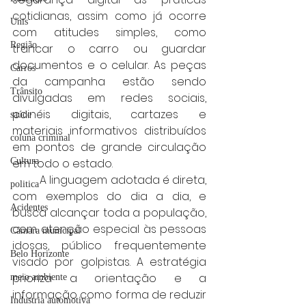
cotidianas, assim como já ocorre 
Unis
com atitudes simples, como 
Região
trancar o carro ou guardar 
documentos e o celular. As peças 
Carros
da campanha estão sendo 
Trânsito
divulgadas em redes sociais, 
painéis digitais, cartazes e 
saúde
materiais informativos distribuídos 
coluna criminal
em pontos de grande circulação 
Cultura
em todo o estado.
	A linguagem adotada é direta, 
politica
com exemplos do dia a dia, e 
Acidentes
busca alcançar toda a população, 
com atenção especial às pessoas 
Câmara municipal
idosas, público frequentemente 
Belo Horizonte
visado por golpistas. A estratégia 
prioriza a orientação e a 
meio ambiente
informação como forma de reduzir 
Industria automotiva