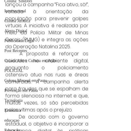
Coluna: SindJori
lançou a campanha “Fica ativo, sô!”, 
voltada à orientação da 
Internacional
população para prevenir golpes 
Coluna Jurídica
virtuais. A iniciativa é realizada por 
Alerta Digital
meio da Polícia Militar de Minas 
Gerais (PMMG) e integra as ações 
Publicidade Legal
da Operação Natalina 2025.
Post Recentes
	A proposta é reforçar os 
cuidados no ambiente digital, 
Coluna Arte e Cultura em Ação
enquanto o policiamento 
POLICIAL
ostensivo atua nas ruas e áreas 
Coluna Minasul em Pauta
comerciais. A campanha alerta 
para fraudes que se espalham de 
Prevenção em Pauta
forma silenciosa na internet e que, 
Tecnologia
muitas vezes, só são percebidas 
pelas vítimas após o prejuízo.
Economia
	De acordo com o governo 
educaçao
estadual, o objetivo é incorporar a 
segurança digital às práticas 
Educação