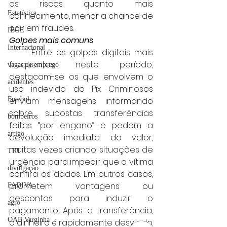
os riscos: quanto mais 
Estatística
conhecimento, menor a chance de 
cair em fraudes.
IBGE
Golpes mais comuns
Internacional
	Entre os golpes digitais mais 
frequentes neste período, 
vagas de emprego
destacam-se os que envolvem o 
acidentes
uso indevido do Pix. Criminosos 
Futebol
enviam mensagens informando 
sobre supostas transferências 
bombeiros
feitas “por engano” e pedem a 
artigo
devolução imediata do valor, 
muitas vezes criando situações de 
TRT
urgência para impedir que a vítima 
divulgação
confira os dados. Em outros casos, 
prometem vantagens ou 
FADIVA
descontos para induzir o 
agro
pagamento. Após a transferência, 
OAB Varginha
o dinheiro é rapidamente desviado.