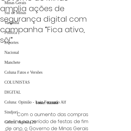
Minas Gerais
amplia ações de
Sul de Minas
segurança digital com
Varginha
campanha “Fica ativo,
Política
sô!”
Esportes
Nacional
Manchete
Coluna Fatos e Versões
COLUNISTAS
DIGITAL
Coluna: Opinião - Luiz Fernando Alf
fonte: itatiaia
Sindjori
	Com o aumento das compras 
on-line no período de festas de fim 
Coluna: Agenda 21
de ano, o Governo de Minas Gerais 