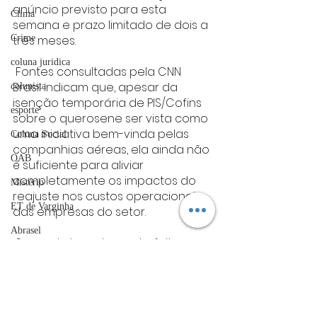
anúncio previsto para esta 
Clima
semana e prazo limitado de dois a 
Crime
três meses. 
coluna juridica
 Fontes consultadas pela CNN 
Brasil indicam que, apesar da 
colunista
isenção temporária de PIS/Cofins 
esporte
sobre o querosene ser vista como 
uma iniciativa bem-vinda pelas 
Coluna Social
companhias aéreas, ela ainda não 
OAB
é suficiente para aliviar 
completamente os impactos do 
Mistério
reajuste nos custos operacionais 
ET de Varginha
das empresas do setor. 
Abrasel
 Segundo levantamento feito, 
tecnologia
entre as três grandes empresas 
aéreas — Latam, Gol e Azul — o 
Justiça
gasto médio com combustível é 
artigos
de cerca de R$ 700 milhões por 