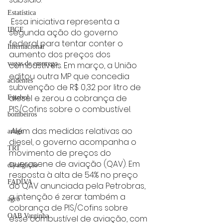
Estatística
 Essa iniciativa representa a 
IBGE
segunda ação do governo 
federal para tentar conter o 
Internacional
aumento dos preços dos 
vagas de emprego
combustíveis. Em março, a União 
editou outra MP que concedia 
acidentes
subvenção de R$ 0,32 por litro de 
diesel e zerou a cobrança de 
Futebol
PIS/Cofins sobre o combustível. 
bombeiros
 Além das medidas relativas ao 
artigo
diesel, o governo acompanha o 
TRT
movimento de preços do 
querosene de aviação (QAV). Em 
divulgação
resposta à alta de 54% no preço 
FADIVA
do QAV anunciada pela Petrobras, 
a intenção é zerar também a 
agro
cobrança de PIS/Cofins sobre 
OAB Varginha
esse combustível de aviação, com 