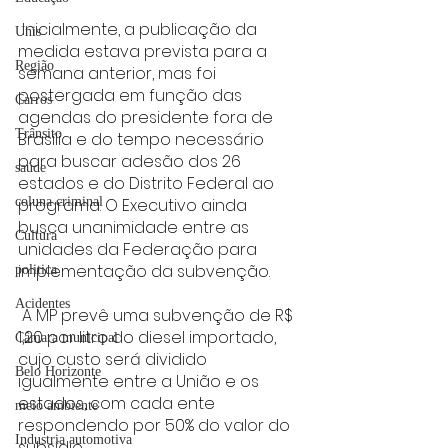
 Inicialmente, a publicação da 
Unis
medida estava prevista para a 
Região
semana anterior, mas foi 
postergada em função das 
Carros
agendas do presidente fora de 
Trânsito
Brasília e do tempo necessário 
para buscar adesão dos 26 
saúde
estados e do Distrito Federal ao 
coluna criminal
programa. O Executivo ainda 
busca unanimidade entre as 
Cultura
unidades da Federação para 
implementação da subvenção. 
politica
Acidentes
 A MP prevê uma subvenção de R$ 
1,20 por litro do diesel importado, 
Câmara municipal
cujo custo será dividido 
Belo Horizonte
igualmente entre a União e os 
estados, com cada ente 
meio ambiente
respondendo por 50% do valor do 
Industria automotiva
subsídio. 