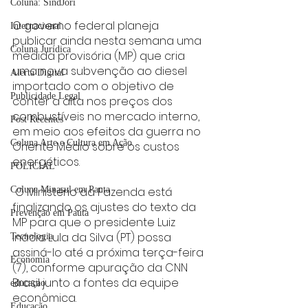
Coluna: SindJori
O governo federal planeja 
Internacional
publicar ainda nesta semana uma 
Coluna Jurídica
medida provisória (MP) que cria 
uma nova subvenção ao diesel 
Alerta Digital
importado com o objetivo de 
Publicidade Legal
conter a alta nos preços dos 
combustíveis no mercado interno, 
Post Recentes
em meio aos efeitos da guerra no 
Coluna Arte e Cultura em Ação
Oriente Médio sobre os custos 
energéticos. 
POLICIAL
Coluna Minasul em Pauta
 O Ministério da Fazenda está 
finalizando os ajustes do texto da 
Prevenção em Pauta
MP para que o presidente Luiz 
Inácio Lula da Silva (PT) possa 
Tecnologia
assiná-lo até a próxima terça-feira 
Economia
(7), conforme apuração da CNN 
Brasil junto a fontes da equipe 
educaçao
econômica. 
Educação