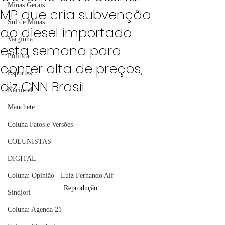
Minas Gerais
MP que cria subvenção
Sul de Minas
ao diesel importado
Varginha
esta semana para
Política
conter alta de preços,
Esportes
diz CNN Brasil
Nacional
Manchete
Coluna Fatos e Versões
COLUNISTAS
DIGITAL
Coluna: Opinião - Luiz Fernando Alf
Reprodução
Sindjori
Coluna: Agenda 21