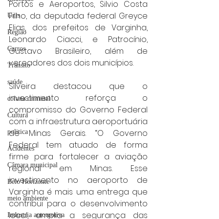
Portos e Aeroportos, Silvio Costa 
Filho, da deputada federal Greyce 
Unis
Elias, dos prefeitos de Varginha, 
Região
Leonardo Ciacci, e Patrocínio, 
Carros
Gustavo Brasileiro, além de 
vereadores dos dois municípios. 
Trânsito
saúde
Silveira destacou que o 
investimento reforça o 
coluna criminal
compromisso do Governo Federal 
Cultura
com a infraestrutura aeroportuária 
de Minas Gerais. “O Governo 
politica
Federal tem atuado de forma 
Acidentes
firme para fortalecer a aviação 
Câmara municipal
regional em Minas. Esse 
investimento no aeroporto de 
Belo Horizonte
Varginha é mais uma entrega que 
meio ambiente
contribui para o desenvolvimento 
local, amplia a segurança das 
Industria automotiva