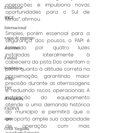
operações e impulsiona novas 
Estatística
oportunidades para o Sul de 
IBGE
Minas”, afirmou.
Internacional
Simples, porém essencial para a 
vagas de emprego
segurança dos pousos, o PAPI é 
formado por quatro luzes 
acidentes
instaladas lateralmente à 
Futebol
cabeceira da pista. Elas orientam o 
piloto quanto à altitude correta na 
bombeiros
aproximação, garantindo maior 
artigo
precisão durante as aterrissagens 
TRT
e reduzindo riscos operacionais. A 
instalação do equipamento 
divulgação
atende a uma demanda histórica 
FADIVA
do município e permitirá que o 
aeroporto amplie sua capacidade 
agro
de operação com mais 
OAB Varginha