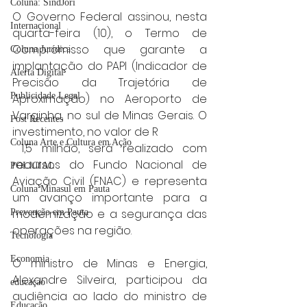
Coluna: SindJori
O Governo Federal assinou, nesta 
Internacional
quarta-feira (10), o Termo de 
Compromisso que garante a 
Coluna Jurídica
implantação do PAPI (Indicador de 
Alerta Digital
Precisão da Trajetória de 
Publicidade Legal
Aproximação) no Aeroporto de 
Varginha, no sul de Minas Gerais. O 
Post Recentes
investimento, no valor de R
Coluna Arte e Cultura em Ação
 1,5 milhão, será realizado com 
recursos do Fundo Nacional de 
POLICIAL
Aviação Civil (FNAC) e representa 
Coluna Minasul em Pauta
um avanço importante para a 
modernização e a segurança das 
Prevenção em Pauta
operações na região.
Tecnologia
Economia
O ministro de Minas e Energia, 
Alexandre Silveira, participou da 
educaçao
audiência ao lado do ministro de 
Educação