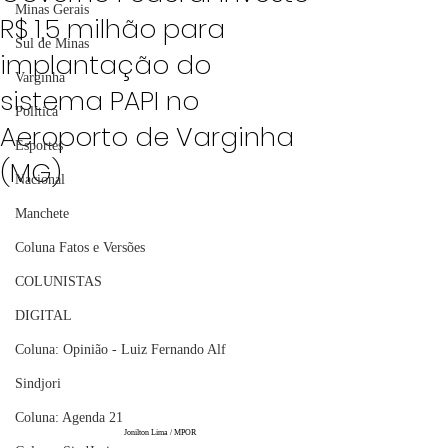
Minas Gerais
R$ 1,5 milhão para
Sul de Minas
implantação do
Varginha
sistema PAPI no
Política
Aeroporto de Varginha
Esportes
(MG)
Nacional
Manchete
Coluna Fatos e Versões
COLUNISTAS
DIGITAL
Coluna: Opinião - Luiz Fernando Alf
Sindjori
Coluna: Agenda 21
Jonilton Lima / MPOR