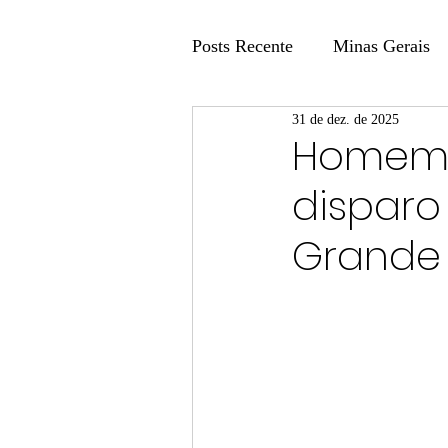
Posts Recente
Minas Gerais
31 de dez. de 2025
Coluna Fatos e Versões
Homem 
dispar
Coluna: Agenda 21
Colu
Grande
Publicidade Legal
Post 
Coluna Minasul em Pauta
Unis
Região
Carros