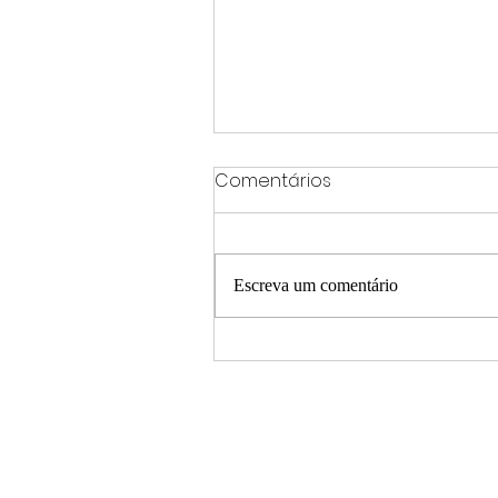
Comentários
Escreva um comentário
273 municípios podem
aderir à universalização d
saneamento; saiba quais