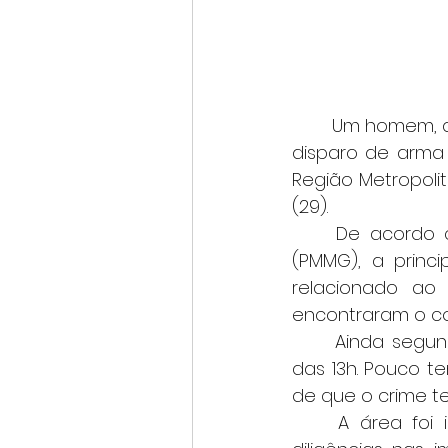
	Um homem, ainda não identificado oficialmente, foi encontrado morto com um 
disparo de arma 
Região Metropolit
(29).
	De acordo com informações preliminares da Polícia Militar de Minas Gerais 
(PMMG), a princi
relacionado ao 
encontraram o corp
	Ainda segundo a PM, amigos teriam chamado o homem para sair por volta 
das 13h. Pouco te
de que o crime t
	A área foi isolada para os trabalhos de praxe, e a Polícia Militar realizou 