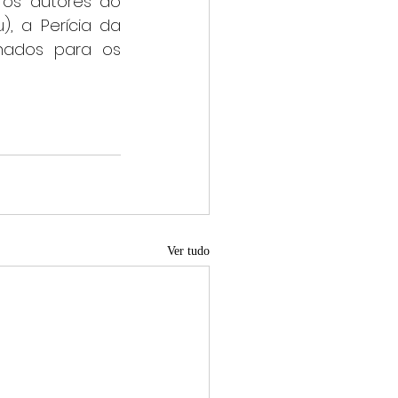
 os autores do 
, a Perícia da 
nados para os 
Ver tudo