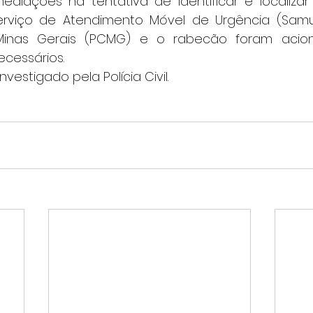
mediações na tentativa de identificar e localizar
erviço de Atendimento Móvel de Urgência (Samu)
e Minas Gerais (PCMG) e o rabecão foram acio
cessários.
nvestigado pela Polícia Civil.