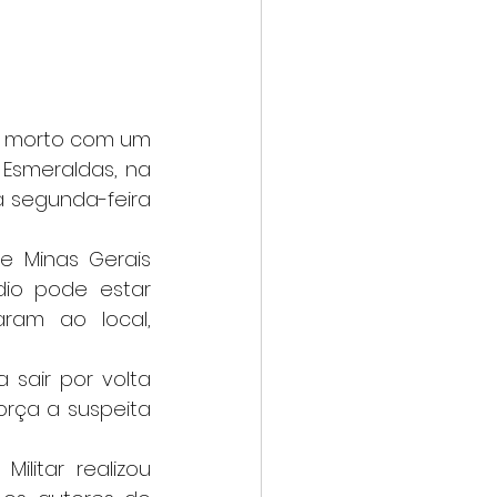
Esmeraldas, na 
a segunda-feira 
io pode estar 
ram ao local, 
orça a suspeita 