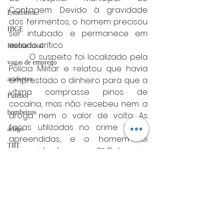
Contagem. Devido à gravidade 
Estatística
dos ferimentos, o homem precisou 
IBGE
ser intubado e permanece em 
estado crítico.
Internacional
	O suspeito foi localizado pela 
vagas de emprego
Polícia Militar e relatou que havia 
emprestado o dinheiro para que a 
acidentes
vítima comprasse pinos de 
Futebol
cocaína, mas não recebeu nem a 
bombeiros
droga nem o valor de volta. As 
facas utilizadas no crime foram 
artigo
apreendidas, e o homem foi 
TRT
encaminhado para a 3ª Delegacia 
de Plantão de Contagem, onde o 
divulgação
caso foi registrado e segue sob 
FADIVA
investigação da Polícia Civil.
agro
Minas gerais
Minas Gerais
OAB Varginha