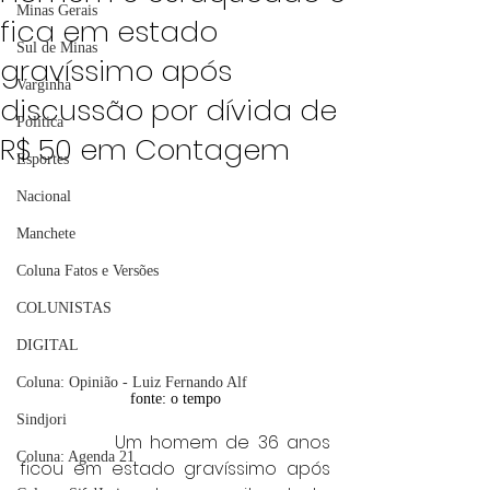
Minas Gerais
fica em estado
Sul de Minas
gravíssimo após
Varginha
discussão por dívida de
Política
R$ 50 em Contagem
Esportes
Nacional
Manchete
Coluna Fatos e Versões
COLUNISTAS
DIGITAL
Coluna: Opinião - Luiz Fernando Alf
fonte: o tempo
Sindjori
		Um homem de 36 anos 
Coluna: Agenda 21
ficou em estado gravíssimo após 