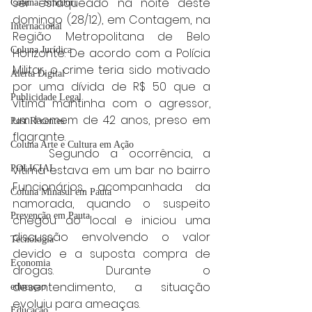
ser esfaqueado na noite deste 
Coluna: SindJori
domingo (28/12), em Contagem, na 
Internacional
Região Metropolitana de Belo 
Coluna Jurídica
Horizonte. De acordo com a Polícia 
Militar, o crime teria sido motivado 
Alerta Digital
por uma dívida de R$ 50 que a 
Publicidade Legal
vítima mantinha com o agressor, 
um homem de 42 anos, preso em 
Post Recentes
flagrante.
Coluna Arte e Cultura em Ação
	Segundo a ocorrência, a 
vítima estava em um bar no bairro 
POLICIAL
Funcionários, acompanhada da 
Coluna Minasul em Pauta
namorada, quando o suspeito 
Prevenção em Pauta
chegou ao local e iniciou uma 
discussão envolvendo o valor 
Tecnologia
devido e a suposta compra de 
Economia
drogas. Durante o 
desentendimento, a situação 
educaçao
evoluiu para ameaças.
Educação