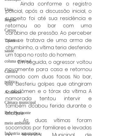
	Ainda conforme o registro 
Unis
policial, após a discussão inicial, o 
suspeito foi até sua residência e 
Região
retornou ao bar com uma 
Carros
carabina de pressão. Ao perceber 
que se tratava de uma arma de 
Trânsito
chumbinho, a vítima teria desferido 
saúde
um tapa no rosto do homem.
	Em seguida, o agressor voltou 
coluna criminal
novamente para casa e retornou 
Cultura
armado com duas facas. No bar, 
politica
ele desferiu golpes que atingiram 
o abdômen e o tórax da vítima. A 
Acidentes
namorada tentou intervir e 
Câmara municipal
também acabou ferida durante o 
ataque.
Belo Horizonte
	As duas vítimas foram 
meio ambiente
socorridas por familiares e levadas 
Industria automotiva
ao Hospital Municipal de 