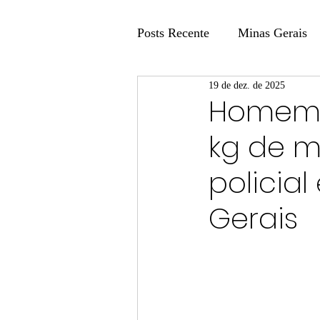
Posts Recente
Minas Gerais
19 de dez. de 2025
Coluna Fatos e Versões
Homem 
kg de 
Coluna: Agenda 21
Colu
policial
Publicidade Legal
Post 
Gerais
Coluna Minasul em Pauta
Unis
Região
Carros