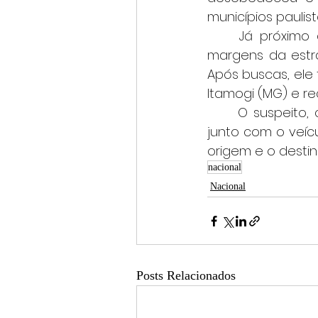
municípios paulist
	Já próximo à divisa com Minas Gerais, o condutor abandonou o carro às 
margens da estra
Após buscas, ele
Itamogi (MG) e re
	O suspeito, cuja identidade não foi divulgada, foi encaminhado à delegacia 
junto com o veíc
origem e o desti
nacional
Nacional
Posts Relacionados