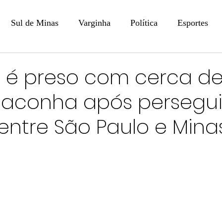
Sul de Minas
Varginha
Política
Esportes
COLUNISTAS
DIGITAL
Coluna: Opinião - Luiz F
é preso com cerca de
maconha após persegu
na: SindJori
Internacional
Coluna Jurídica
Aler
 entre São Paulo e Mina
Recentes
Coluna Arte e Cultura em Ação
POLICIAL
Prevenção em Pauta
Tecnologia
Economia
e