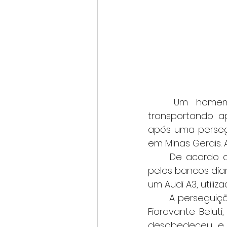
	Um homem de 33 anos foi preso na tarde desta quinta-feira (18) 
transportando a
após uma persegu
em Minas Gerais. 
	De acordo com a PM, a droga estava dividida em 205 tabletes, distribuídos 
pelos bancos diant
um Audi A3, utili
	A perseguição teve início em Santo Antônio da Alegria (SP), na Estrada Vicinal 
Fioravante Belut
desobedeceu e fu