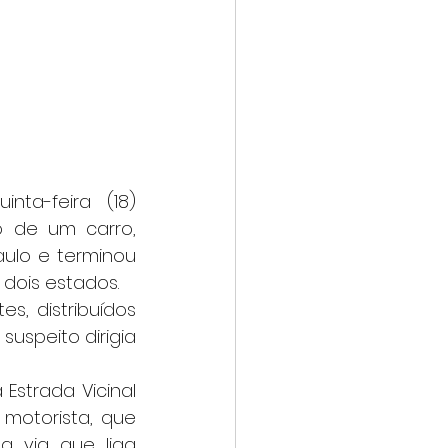
 de um carro, 
ulo e terminou 
 dois estados.
uspeito dirigia 
motorista, que 
via que liga 	