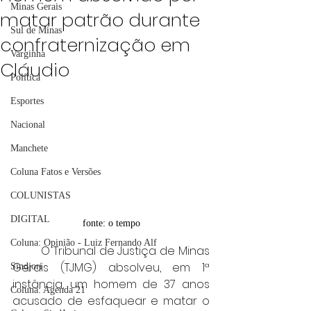
Minas Gerais
matar patrão durante
Sul de Minas
confraternização em
Varginha
Cláudio
Política
Esportes
Nacional
Manchete
Coluna Fatos e Versões
COLUNISTAS
DIGITAL
fonte: o tempo
Coluna: Opinião - Luiz Fernando Alf
	O Tribunal de Justiça de Minas 
Gerais (TJMG) absolveu, em 1ª 
Sindjori
instância, um homem de 37 anos 
Coluna: Agenda 21
acusado de esfaquear e matar o 