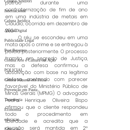
Coluna: SindJori
patrão durante uma 
confraternização de fim de ano 
Internacional
em uma indústria de metais em 
Coluna Jurídica
Cláudio, ocorrida em dezembro de 
2024.
Alerta Digital
	O réu se escondeu em uma 
Publicidade Legal
mata após o crime e se entregou à 
Post Recentes
polícia posteriormente. O processo 
tramita em segredo de Justiça, 
Coluna Arte e Cultura em Ação
mas a defesa confirmou a 
POLICIAL
absolvição com base na legítima 
defesa, contando com parecer 
Coluna Minasul em Pauta
favorável do Ministério Público de 
Prevenção em Pauta
Minas Gerais (MPMG). O advogado 
Pedro Henrique Oliveira Bispo 
Tecnologia
afirmou que o cliente respondeu 
Economia
todo o procedimento em 
educaçao
liberdade e acredita que a 
decisão será mantida em 2ª 
Educação