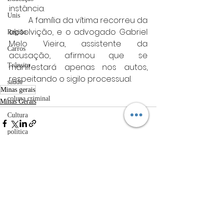
instância.
Unis
	A família da vítima recorreu da 
absolvição, e o advogado Gabriel 
Região
Melo Vieira, assistente da 
Carros
acusação, afirmou que se 
Trânsito
manifestará apenas nos autos, 
respeitando o sigilo processual.
saúde
Minas gerais
coluna criminal
Minas Gerais
Cultura
politica
Acidentes
Posts Relacionados
Ver tudo
Câmara municipal
Belo Horizonte
meio ambiente
Industria automotiva